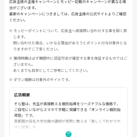
広告主様の主催キャンペーンとモッピー記載のキャンペーンが異なる場
合がございます。
最新のキャンペーンにつきましては、広告主様の公式サイトよりご確認
ください。
※ モッピーポイントについて、広告主へ直接問い合わせする事を固く禁
じます。
問い合わせた場合、いかなる理由があろうとポイント付与対象外とな
りますのでご了承ください。
※ 獲得時期は必ず期間中に認証可否が確定する事を保証するものではご
ざいません。
あくまでも目安としてご参考にしてください。
※ ダウン報酬は対象外のサイトです。
広告概要
そら塾は、先生が直接教える個別指導をリーズナブルな価格で、
ご自宅にいながらスマホで手軽に受講できる「オンライン個別指
導塾」です。
首都圏の有名大学在籍の講師が実際に教える「楽しくてわかりや
すい授業」を
「先生が隣にいるような感覚」で受講することができます。