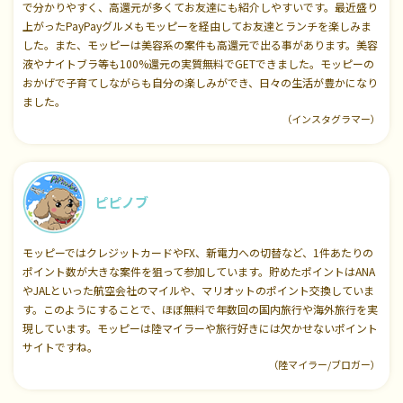
で分かりやすく、高還元が多くてお友達にも紹介しやすいです。最近盛り
上がったPayPayグルメもモッピーを経由してお友達とランチを楽しみま
した。また、モッピーは美容系の案件も高還元で出る事があります。美容
液やナイトブラ等も100%還元の実質無料でGETできました。モッピーの
おかげで子育てしながらも自分の楽しみができ、日々の生活が豊かになり
ました。
（インスタグラマー）
ピピノブ
モッピーではクレジットカードやFX、新電力への切替など、1件あたりの
ポイント数が大きな案件を狙って参加しています。貯めたポイントはANA
やJALといった航空会社のマイルや、マリオットのポイント交換していま
す。このようにすることで、ほぼ無料で年数回の国内旅行や海外旅行を実
現しています。モッピーは陸マイラーや旅行好きには欠かせないポイント
サイトですね。
（陸マイラー/ブロガー）