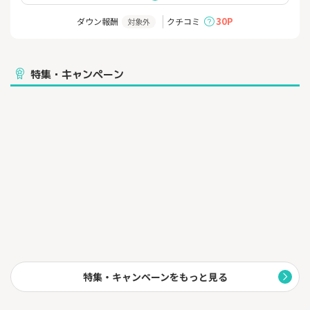
お通いの学校のテスト範囲にあわせた指導を、質問にもしっかり
対応できる１授業80分で実施します。
30P
ダウン報酬
クチコミ
対象外
「わかった！できた！」を感じていただき、成績アップにつなげ
ます。
特集・キャンペーン
特集・キャンペーンをもっと見る