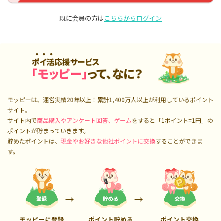
既に会員の方は
こちらからログイン
ポイ活応援サービス
「モッピー」
って、なに？
モッピーは、運営実績20年以上！累計
1,400万人
以上が利用しているポイント
サイト。
サイト内で
商品購入やアンケート回答、ゲーム
をすると「1ポイント=1円」の
ポイントが貯まっていきます。
貯めたポイントは、
現金やお好きな他社ポイントに交換
することができま
す。
モッピーに登録
ポイント貯める
ポイント交換