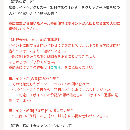
【広告の使い方】
広告サイトへアクセス→「無料体験の申込み」をクリック→必要事項の
入力→体験申込→体験参加完了
※広告主から届いたメールや郵便物はポイントが承認となるまで大切に
保管してください。
【お問合せについての注意事項】
ポイントに関するお問い合わせにつきましては、以下の期限内にお問い
合わせフォームよりご連絡ください。
下記の期限を過ぎた場合は調査を承ることができません。
あらかじめ、ご了承ください。
※調査についての詳細は【
こちら
】をご確認ください。
■ポイントが[否認]になった場合
その他確定したポイントについてのお問い合わせ
…ポイントの判定日から【75日以内】にお問い合わせください。
※判定日：ポイントの承認/否認が確定した日（ポイント通帳に記
載しています）
■ポイント通帳[判定中]へ反映しない場合
…広告のご利用日から【75日以内】にお問い合わせください。
【広告主様の主催キャンペーンについて】