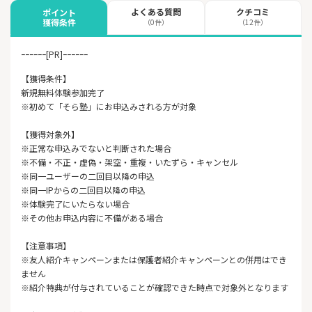
よくある質問
クチコミ
ポイント
獲得条件
（0件）
（12件）
ｰｰｰｰｰｰ[PR]ｰｰｰｰｰｰ
【獲得条件】
新規無料体験参加完了
※初めて「そら塾」にお申込みされる方が対象
【獲得対象外】
※正常な申込みでないと判断された場合
※不備・不正・虚偽・架空・重複・いたずら・キャンセル
※同一ユーザーの二回目以降の申込
※同一IPからの二回目以降の申込
※体験完了にいたらない場合
※その他お申込内容に不備がある場合
【注意事項】
※友人紹介キャンペーンまたは保護者紹介キャンペーンとの併用はでき
ません
※紹介特典が付与されていることが確認できた時点で対象外となります