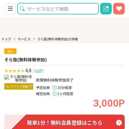
トップ
サービス
そら塾(無料体験参加)の詳細
無料
そら塾(無料体験参加)
4.8
（
12件
）
新規無料体験参加完了
ランクアップ対象
予定反映
30分程度
確定反映
2ヶ月程度
3,000P
簡単1分！無料会員登録はこちら