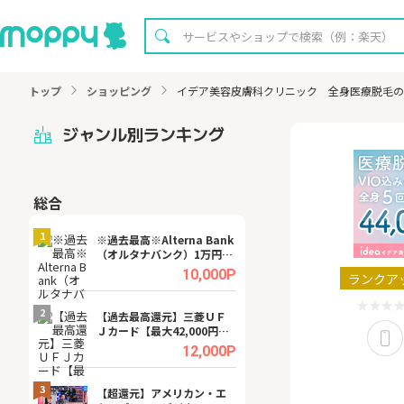
トップ
ショッピング
イデア美容皮膚科クリニック 全身医療脱毛の
ジャンル別ランキング
総合
無料
1
1
※過去最高※Alterna Bank
【無料即P】dア
（オルタナバンク）1万円投
【31日間無料】
資完了
.0%
10,000P
ランクア
2
2
宿予
【過去最高還元】三菱ＵＦ
【8/16まで超還元
Ｊカード【最大42,000円相
XT[31日間無料お
当】
.0%
12,000P
3
3
ング
【超還元】アメリカン・エ
※還元UP※ヴィ