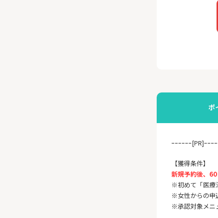
ポ
ｰｰｰｰｰｰ[PR]ｰｰｰｰ
【獲得条件】
新規予約後、60
※初めて「医療
※女性からの申
※承認対象メニ