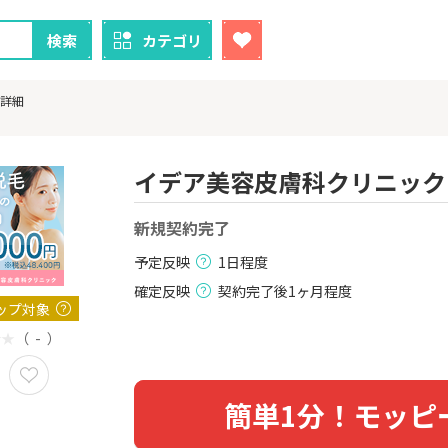
検索
カテゴリ
詳細
イデア美容皮膚科クリニック
クレカ
証券
新規契約完了
予定反映
1日程度
1
1
ニメストア
【過去最高還元】三菱ＵＦ
※15日まで
Ｊカード【最大42,000円相
FJ eスマー
確定反映
契約完了後1ヶ月程度
当】
カブコム証
800P
12,000P
ップ対象
（ - ）
2
2
！】U-NE
【合計最大18,700円相当！
楽天証券
試し]
】楽天カード【JCBキャンペ
ーン実施中】
2,000P
10,000P
簡単1分！モッピ
3
3
ーナスウォ
【超還元】エポスカード【
【超還元】S