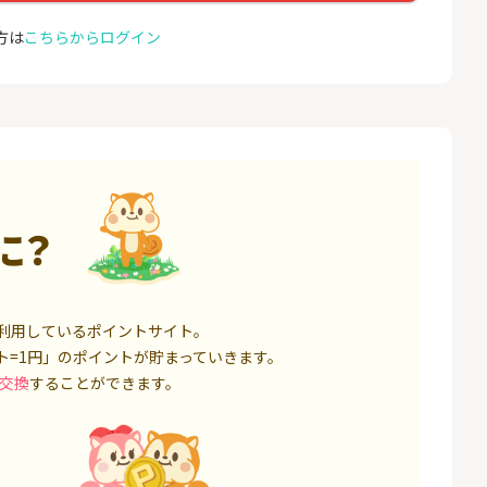
000円以上入金）
座開設
24,000P
1,500P
方は
こちらからログイン
4
4
ミラリタ｜初回投資でAmaz
NUR
onギフト5,000円分プレゼ
ョン）
ント
18,000P
15,000P
5
5
口座開設】
みずほ銀行 口座開設
EO光
1,500P
6,000P
に？
6
6
サステン)NISA口
SBI FXトレード【無料口座
Yステ
開設】
14,000P
4,500P
利用しているポイントサイト。
7
7
ト=1円」のポイントが貯まっていきます。
券★100円から
松井証券【口座開設】
お名前
交換
することができます。
8,500P
1,500P
8
8
回りファンド(
※過去最高20,000P！※【三
Aira
投資完了)
井住友銀行】法人ネット口
座 Trunk