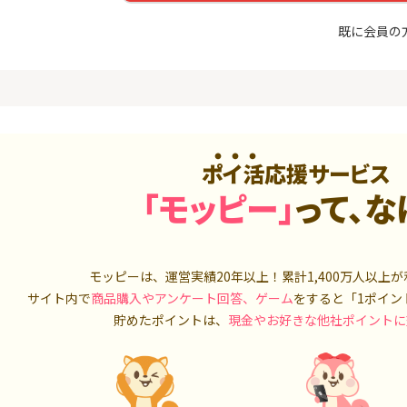
めのモニ
最短4日付与】
座開設+50,
14,000P
12,000P
既に会員の
4
4
Tトレンド
超還元☆JCB CARD W/JCB
IG証券
入診断※
CARD W plus L(39歳以下限
定)
5,000P
14,000P
5
5
OR賃貸
【超還元！】ライフカード
松井証券【
）
（利用）
ポイ活応援サービス
2,100P
10,000P
「モッピー」
って、な
6
6
A TV（無
三菱ＵＦＪカード【アメリ
SUSTEN(
カン・エキスプレス®限定】
座
550P
13,000P
モッピーは、運営実績20年以上！累計
1,400万人
以上が
7
7
サイト内で
商品購入やアンケート回答、ゲーム
をすると「1ポイン
3回回答（
PayPayカード＜最短7日付
マネックス証
）】楽天イ
与＞
取引可能★
貯めたポイントは、
現金やお好きな他社ポイントに
700P
1,000P
8
8
（動画視
【過去最高★20,000P】JAL
日産証券の利
カード CLUB-Aゴールドカー
1,000万円
ド/CLUB-Aカード（VISA）