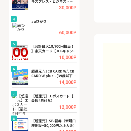
キスプレス・ビジネス・ゴ
ーカー【女性のた
ールド・カード
ターサイト】
.5%
30,000P
4
4
行）
auひかり
【リピートOK】I
ビジネスツール導
高還元中※
.0%
60,000P
5
5
a（
【合計最大18,700円相当！
※還元アップ※DO
】楽天カード【JCBキャンペ
（新規物件問合せ
ーン実施中】
.5%
10,000P
6
6
tel
超還元☆JCB CARD W/JCB
【無料即P】FANZ
CARD W plus L(39歳以下限
料トライアル）
定)
.0%
14,000P
7
7
【超還元】エポスカード【
【無料アンケート
最短4日付与】
15歳〜29歳のみ
ンサイト
.0%
12,000P
8
8
【超還元】SBI証券（新規口
GFS無料特別講座
座開設+50,000円以上入金）
聴）