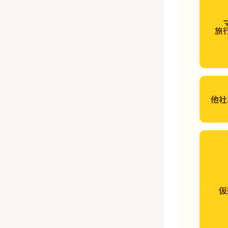
旅
他社
仮