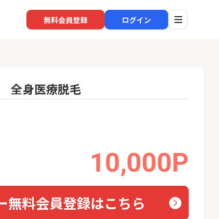
無料会員登録
ログイン
 全身医療脱毛
口座開設
回線
1
1
高還元中※三菱U
※過去最高※Alterna Bank
auひ
ト証券（旧：au
（オルタナバンク）1万円投
券）
資完了
16,000P
10,000P
10,000P
2
2
SBI新生銀行「口座開設」
ソフト
nk Li
13,000P
1,500P
ー無料会員登録はこちら
3
3
BI証券（新規口
【合計8,000P】楽天銀行 口
グロー