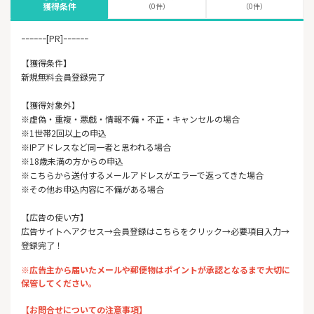
獲得条件
（0件）
（0件）
ｰｰｰｰｰｰ[PR]ｰｰｰｰｰｰ
【獲得条件】
新規無料会員登録完了
【獲得対象外】
※虚偽・重複・悪戯・情報不備・不正・キャンセルの場合
※1世帯2回以上の申込
※IPアドレスなど同一者と思われる場合
※18歳未満の方からの申込
※こちらから送付するメールアドレスがエラーで返ってきた場合
※その他お申込内容に不備がある場合
【広告の使い方】
広告サイトへアクセス→会員登録はこちらをクリック→必要項目入力→
登録完了！
※広告主から届いたメールや郵便物はポイントが承認となるまで大切に
保管してください。
【お問合せについての注意事項】