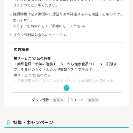
りますのでご了承ください。
※ 獲得時期は必ず期間中に認証可否が確定する事を保証するものではご
ざいません。
あくまでも目安としてご参考にしてください。
※ ダウン報酬は対象外のサイトです。
広告概要
■サービス/商品の概要
・簡単登録で新薬の治験モニターから健康食品のモニター試験ま
で、謝礼付のたくさんのお得情報が入手できます。
■サービス/商品の強み
・募集管理をおこなっているインクロムは40年以上の歴史があ
り、新薬の治験モニターを始め、たくさんのモニター試験の実施
実績あり。
■注意事項
ダウン報酬
クチコミ
対象外
対象外
・ご登録いただくことにより、モニター試験や無料健康イベント
などのご案内をさせていただきますが、参加を強制されることは
一切ありません。
特集・キャンペーン