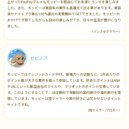
上がったPayPayグルメもモッピーを経由してお友達とランチを楽しみま
した。また、モッピーは美容系の案件も高還元で出る事があります。美容
液やナイトブラ等も100%還元の実質無料でGETできました。モッピーの
おかげで子育てしながらも自分の楽しみができ、日々の生活が豊かになり
ました。
（インスタグラマー）
ピピノブ
モッピーではクレジットカードやFX、新電力への切替など、1件あたりの
ポイント数が大きな案件を狙って参加しています。貯めたポイントはANA
やJALといった航空会社のマイルや、マリオットのポイント交換していま
す。このようにすることで、ほぼ無料で年数回の国内旅行や海外旅行を実
現しています。モッピーは陸マイラーや旅行好きには欠かせないポイント
サイトですね。
（陸マイラー/ブロガー）