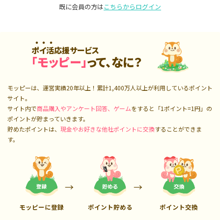
既に会員の方は
こちらからログイン
ポイ活応援サービス
「モッピー」
って、なに？
モッピーは、運営実績20年以上！累計
1,400万人
以上が利用しているポイント
サイト。
サイト内で
商品購入やアンケート回答、ゲーム
をすると「1ポイント=1円」の
ポイントが貯まっていきます。
貯めたポイントは、
現金やお好きな他社ポイントに交換
することができま
す。
モッピーに登録
ポイント貯める
ポイント交換