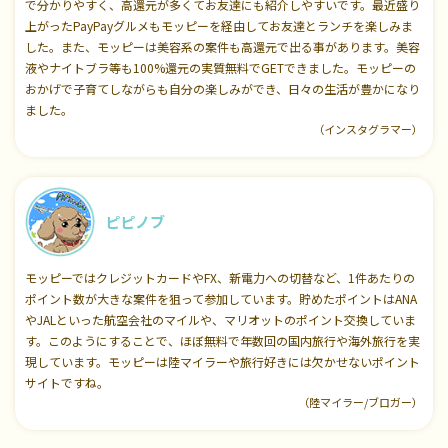
で分かりやすく、高還元が多くてお友達にも紹介しやすいです。最近盛り
上がったPayPayグルメもモッピーを経由してお友達とランチを楽しみま
した。また、モッピーは美容系の案件も高還元で出る事があります。美容
液やナイトブラ等も100%還元の実質無料でGETできました。モッピーの
おかげで子育てしながらも自分の楽しみができ、日々の生活が豊かになり
ました。
（インスタグラマー）
ピピノブ
モッピーではクレジットカードやFX、新電力への切替など、1件あたりの
ポイント数が大きな案件を狙って参加しています。貯めたポイントはANA
やJALといった航空会社のマイルや、マリオットのポイント交換していま
す。このようにすることで、ほぼ無料で年数回の国内旅行や海外旅行を実
現しています。モッピーは陸マイラーや旅行好きには欠かせないポイント
サイトですね。
（陸マイラー/ブロガー）