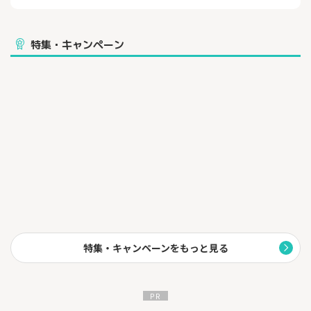
クの対象になります(最大45,000円)。
インターネット回線だけを使いたいお客様にもおトクにお申し込
み頂けます。
特集・キャンペーン
【理由.２】
特典手続きの必要がない！
ご契約の際、担当オペレータが電話口で、振込口座をお聞きます
ので、面倒な手続き忘れによる特典期限切れの心配がありませ
ん。
また、ご契約後の「アンケート回答」「重要メール返信」などの
手続きも一切ありません。
【理由. ３】
翌月末にはご入金!!入金までが、圧倒的に早い！
他サイトによくある6～12ヶ月後に比べれば、圧倒的に早いのが
最もお得な理由です。
最短1ヶ月後には、ご指定の口座へ現金をお振込致します。
特集・キャンペーンをもっと見る
※サイト詳細に記載の内容は予告無く変更となる場合がございま
す。
最新情報については広告主様サイトをご確認下さい。