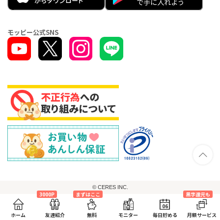
モッピー公式SNS
© CERES INC.
3000P
まずはここ
黒字還元も
06
ホーム
友達紹介
無料
モニター
毎日貯める
月額サービス