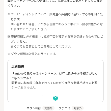
最新のキャンペーンにつきましては、広告主様の公式サイトよりご確認
ください。
※ モッピーポイントについて、広告主へ直接問い合わせする事を固く禁
じます。
問い合わせた場合、いかなる理由があろうとポイント付与対象外とな
りますのでご了承ください。
※ 獲得時期は必ず期間中に認証可否が確定する事を保証するものではご
ざいません。
あくまでも目安としてご参考にしてください。
※ ダウン報酬は対象外のサイトです。
広告概要
「auひかり乗りかえキャンペーン」は申し込みのお手続きがとっ
てもシンプル！
開通後にお客様ご自身で行っていただく面倒な特典手続きの必要
が一切ありません。
「auひかり」ご契約が"お得な３つ"の理由
【理由.１】
ダウン報酬
クチコミ
対象外
対象外
ネットのみのお申し込み(オプション無し)でも当社キャッシュバッ