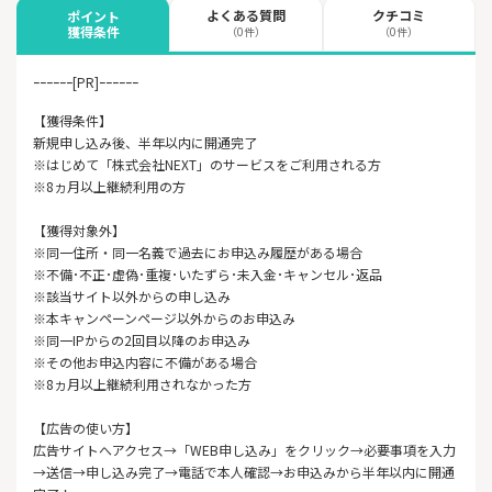
よくある質問
クチコミ
ポイント
獲得条件
（0件）
（0件）
ｰｰｰｰｰｰ[PR]ｰｰｰｰｰｰ
【獲得条件】
新規申し込み後、半年以内に開通完了
※はじめて「株式会社NEXT」のサービスをご利用される方
※8ヵ月以上継続利用の方
【獲得対象外】
※同一住所・同一名義で過去にお申込み履歴がある場合
※不備･不正･虚偽･重複･いたずら･未入金･キャンセル･返品
※該当サイト以外からの申し込み
※本キャンペーンページ以外からのお申込み
※同一IPからの2回目以降のお申込み
※その他お申込内容に不備がある場合
※8ヵ月以上継続利用されなかった方
【広告の使い方】
広告サイトへアクセス→「WEB申し込み」をクリック→必要事項を入力
→送信→申し込み完了→電話で本人確認→お申込みから半年以内に開通