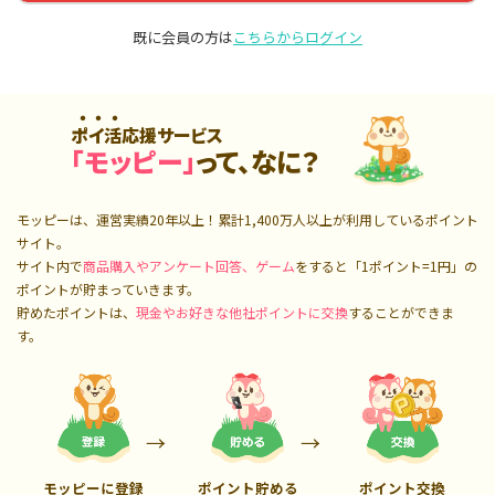
既に会員の方は
こちらからログイン
ポイ活応援サービス
「モッピー」
って、なに？
モッピーは、運営実績20年以上！累計
1,400万人
以上が利用しているポイント
サイト。
サイト内で
商品購入やアンケート回答、ゲーム
をすると「1ポイント=1円」の
ポイントが貯まっていきます。
貯めたポイントは、
現金やお好きな他社ポイントに交換
することができま
す。
モッピーに登録
ポイント貯める
ポイント交換