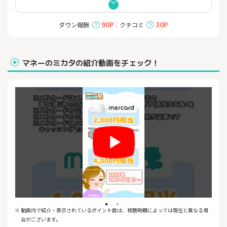
本人確認済みなら、最短2分で審査通過！
さらに、メルカードに初めて入会でメルカリ半額クーポン（上限
90P
30P
ダウン報酬
クチコミ
1,000円）とP1,000をプレゼント！（条件あり）
おトクなキャンペーン情報、最新情報はメルカードの本サイトか
らご確認ください。
マネーのミカタの紹介動画をチェック！
※ 動画内で紹介・表示されているポイント数は、視聴時期によっては現在と異なる場
合がございます。