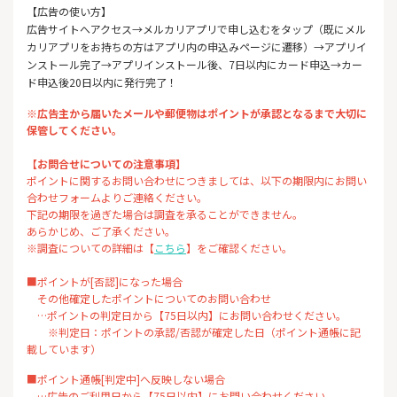
【広告の使い方】
広告サイトへアクセス→メルカリアプリで申し込むをタップ（既にメル
カリアプリをお持ちの方はアプリ内の申込みページに遷移）→アプリイ
ンストール完了→アプリインストール後、7日以内にカード申込→カー
ド申込後20日以内に発行完了！
※広告主から届いたメールや郵便物はポイントが承認となるまで大切に
保管してください。
【お問合せについての注意事項】
ポイントに関するお問い合わせにつきましては、以下の期限内にお問い
合わせフォームよりご連絡ください。
下記の期限を過ぎた場合は調査を承ることができません。
あらかじめ、ご了承ください。
※調査についての詳細は【
こちら
】をご確認ください。
■ポイントが[否認]になった場合
その他確定したポイントについてのお問い合わせ
…ポイントの判定日から【75日以内】にお問い合わせください。
※判定日：ポイントの承認/否認が確定した日（ポイント通帳に記
載しています）
■ポイント通帳[判定中]へ反映しない場合
…広告のご利用日から【75日以内】にお問い合わせください。