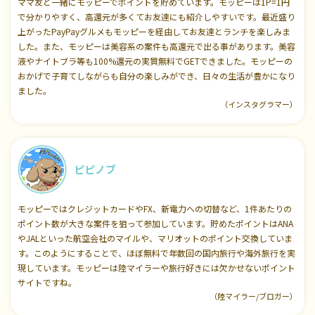
ママ友と一緒にモッピーでポイントを貯めています。モッピーは1P=1円
で分かりやすく、高還元が多くてお友達にも紹介しやすいです。最近盛り
上がったPayPayグルメもモッピーを経由してお友達とランチを楽しみま
した。また、モッピーは美容系の案件も高還元で出る事があります。美容
液やナイトブラ等も100%還元の実質無料でGETできました。モッピーの
おかげで子育てしながらも自分の楽しみができ、日々の生活が豊かになり
ました。
（インスタグラマー）
ピピノブ
モッピーではクレジットカードやFX、新電力への切替など、1件あたりの
ポイント数が大きな案件を狙って参加しています。貯めたポイントはANA
やJALといった航空会社のマイルや、マリオットのポイント交換していま
す。このようにすることで、ほぼ無料で年数回の国内旅行や海外旅行を実
現しています。モッピーは陸マイラーや旅行好きには欠かせないポイント
サイトですね。
（陸マイラー/ブロガー）