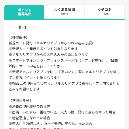
よくある質問
クチコミ
ポイント
獲得条件
（0件）
（176件）
ｰｰｰｰｰｰ[PR]ｰｰｰｰｰｰ
【獲得条件】
新規カード発行（メルカリアプリからのお申込み必須）
※新規カード発行でポイント対象となります
※メルカリアプリからのお申込みが必須となります
※スマートフォンよりアプリインストール後（アプリ起動後）、7日間
以内にカード申込を行ってください
※新規でメルカリアプリをDLして頂いた方、既にメルカリアプリをDLし
ている方ポイント対象となります
※WEB上の申込みではなく、メルカリアプリに遷移しアプリ内でお申し
込みをお願いします
【獲得対象外】
※過去に申込履歴のある方
※虚偽、いたずら、重複の申込、入力不備、発行に至らなかった場合
※審査通過しなかった場合
※申込から20日以内にカード発行に至らなかった場合