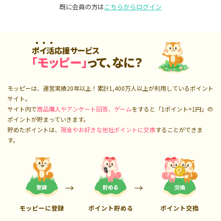
既に会員の方は
こちらからログイン
ポイ活応援サービス
「モッピー」
って、なに？
モッピーは、運営実績20年以上！累計
1,400万人
以上が利用しているポイント
サイト。
サイト内で
商品購入やアンケート回答、ゲーム
をすると「1ポイント=1円」の
ポイントが貯まっていきます。
貯めたポイントは、
現金やお好きな他社ポイントに交換
することができま
す。
モッピーに登録
ポイント貯める
ポイント交換