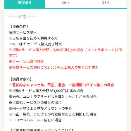
獲得条件
（2件）
（13件）
ｰｰｰｰｰｰ[PR]ｰｰｰｰｰｰ
【獲得条件】
新規サービス購入
※当広告主を初めて利用する方
※WEBよりサービス購入完了時点
※1回のサービス購入金額：3,000円以上の場合（ココナラポイント併用
不可）
※クーポンは併用可能
※複数サービス利用にて3,000円以上購入の場合は対象外
【獲得対象外】
※意図的なキャンセル、不正、退会、一定期間ログイン無しの場合
※1回のサービス購入金額が3,000円未満の場合
※過去にココナラでサービスを購入したことがある場合
※＜電話サービス＞の購入の場合
※同一人物による重複アカウントの場合
※不正・悪質、またはその可能性があると判断した場合
※ココナラのルールに反した場合
【広告主様の主催キャンペーンについて】