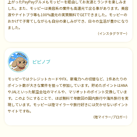
上がったPayPayグルメもモッピーを経由してお友達とランチを楽しみま
した。また、モッピーは美容系の案件も高還元で出る事があります。美容
液やナイトブラ等も100%還元の実質無料でGETできました。モッピーの
おかげで子育てしながらも自分の楽しみができ、日々の生活が豊かになり
ました。
（インスタグラマー）
ピピノブ
モッピーではクレジットカードやFX、新電力への切替など、1件あたりの
ポイント数が大きな案件を狙って参加しています。貯めたポイントはANA
やJALといった航空会社のマイルや、マリオットのポイント交換していま
す。このようにすることで、ほぼ無料で年数回の国内旅行や海外旅行を実
現しています。モッピーは陸マイラーや旅行好きには欠かせないポイント
サイトですね。
（陸マイラー/ブロガー）