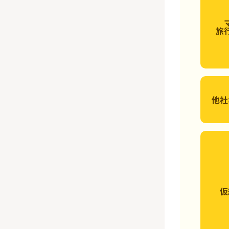
旅
他社
仮