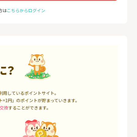
座開設
コミュ
13,000P
1,500P
方は
こちらからログイン
4
4
eスマート証券（旧
※合計最大81,800円相当※
GMO
ム証券）
【三井住友銀行】Olive口座
(新規
開設
16,000P
4,400P
5
5
口座開設】
【超還元】SBI証券(新規総
ドコモ 
合口座開設+NISA口座開設)
1,500P
7,500P
に？
6
6
定拠出年金 iDeC
松井証券【口座開設】
NUR
ョン）
6,000P
1,500P
利用しているポイントサイト。
7
7
ト=1円」のポイントが貯まっていきます。
IX TRADER（マ
SBI証券 確定拠出年金 iDeC
カシモ
トレーダー）」
o
ス）
交換
することができます。
12,000P
6,000P
8
8
証券 iDeCo
※過去最高20,000P！※【三
BB.e
井住友銀行】法人ネット口
ーエキ
座 Trunk