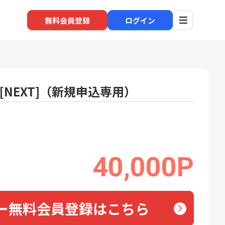
無料会員登録
ログイン
光[NEXT]（新規申込専用）
口座開設
回線
1
1
規口座開設+50,
※過去最高※Alterna Bank
ソフト
入金）
（オルタナバンク）1万円投
nk Li
資完了
22,000P
10,000P
40,000P
2
2
SBI新生銀行「口座開設」
auひ
18,000P
1,500P
ー無料会員登録はこちら
3
3
【合計8,000P】楽天銀行 口
【東海