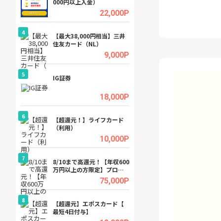
000円以上入金）
ーカー【女性のた
ターサイト】
.5%
22,000P
4
4
ング
【最大38,000円相当】三井
GFS無料特別講座
住友カード（NL）
聴）
.5%
9,000P
5
5
tel
IG証券
【無料即P】dア
【31日間無料】
.0%
18,000P
6
6
行）
【超還元！】ライフカード
【リピートOK】I
（利用）
ビジネスツール導
高還元中※
.0%
10,000P
7
7
内
8/10まで高還元！【年収600
【還元UP中】Fun
万円以上の方限定】プロパ
ンズ)【無料投資
ティエージェントの不動産
.0%
75,000P
投資WEB面談
8
8
ワクワ
【超還元】エポスカード【
【無料相談】暮ら
ャ
最短4日付与】
シェルジュ