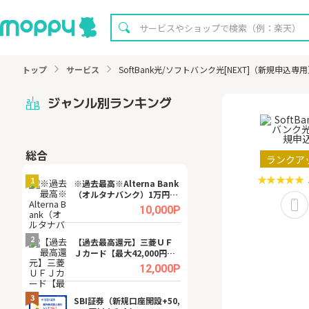
トップ
サービス
SoftBank光/ソフトバンク光[NEXT]（新規申込専
ジャンル別ランキング
総合
無料
ランクア
1
1
※過去最高※Alterna Bank
Cievo(シエボ)
（オルタナバンク）1万円投
資完了
.0%
10,000P
2
2
宿予
【過去最高還元】三菱ＵＦ
【8/16まで超還元
Ｊカード【最大42,000円相
XT[31日間無料お
当】
.0%
12,000P
3
3
a（
SBI証券（新規口座開設+50,
※還元UP※ヴィ