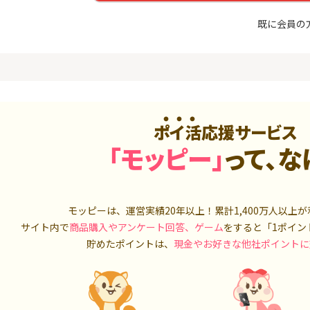
めのモニ
（利用）
14,000P
10,000P
既に会員の
4
4
（動画視
【超還元】エポスカード【
三菱UFJ 
最短4日付与】
：auカブコ
900P
12,000P
5
5
ニメストア
超還元☆JCB CARD W/JCB
松井証券【
CARD W plus L(39歳以下限
ポイ活応援サービス
定)
800P
14,000P
「モッピー」
って、な
6
6
Tトレンド
【8/9まで13,000P】三井住
SBI証券 確
入診断※
友カード ゴールド（NL）
o
5,000P
13,000P
モッピーは、運営実績20年以上！累計
1,400万人
以上が
7
7
サイト内で
商品購入やアンケート回答、ゲーム
をすると「1ポイン
ds(ファ
【過去最高★20,000P】JAL
JFX「MATR
家登録】
カード CLUB-Aゴールドカー
トリックス
貯めたポイントは、
現金やお好きな他社ポイントに
ド/CLUB-Aカード（VISA）
2,500P
20,000P
8
8
しのコン
【合計最大18,700円相当！
【高還元】楽天
】楽天カード【JCBキャンペ
ーン実施中】