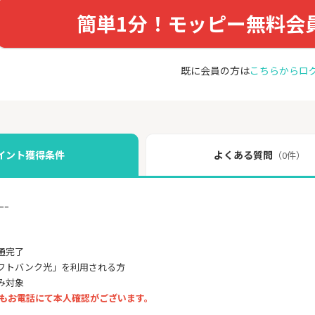
簡単1分！モッピー無料会
既に会員の方は
こちらからロ
イント獲得条件
よくある質問
（0件）
ｰｰ
通完了
フトバンク光」を利用される方
み対象
後もお電話にて本人確認がございます。