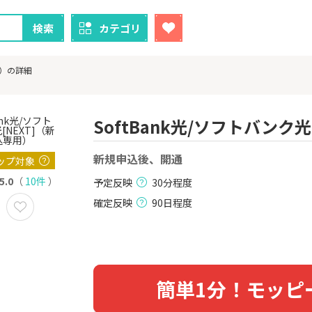
検索
カテゴリ
用）の詳細
SoftBank光/ソフトバンク
クレカ
証券
新規申込後、開通
ップ対象
5.0
（
10件
）
予定反映
30分程度
1
1
【最大38,000円相当】三井
SBI証券（新
住友カード（NL）
000円以上
確定反映
90日程度
8,000P
9,000P
2
2
！】U-NE
【過去最高還元】三菱ＵＦ
IG証券
試し]
Ｊカード【最大42,000円相
当】
2,000P
12,000P
簡単1分！モッピ
3
3
ーナスウォ
【超還元！】ライフカード
楽天証券