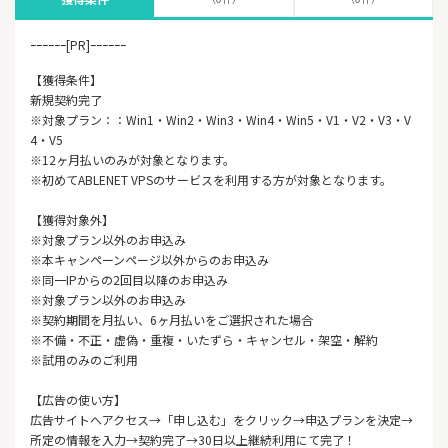
ｰｰｰｰｰｰ[PR]ｰｰｰｰｰｰ
【獲得条件】
新規契約完了
※対象プラン：：Win1・Win2・Win3・Win4・Win5・V1・V2・V3・V
4・V5
※12ヶ月払いのみが対象となります。
※初めてABLENET VPSのサービスを利用する方が対象となります。
【獲得対象外】
※対象プラン以外のお申込み
※本キャンペーンページ以外からのお申込み
※同一IPからの2回目以降のお申込み
※対象プラン以外のお申込み
※契約期間を月払い、6ヶ月払いをご選択された場合
※不備・不正・虚偽・重複・いたずら・キャンセル・架空・解約
※試用のみのご利用
【広告の使い方】
広告サイトへアクセス→「申し込む」をクリック→申込プランを決定→
所定の情報を入力→契約完了→30日以上継続利用にて完了！