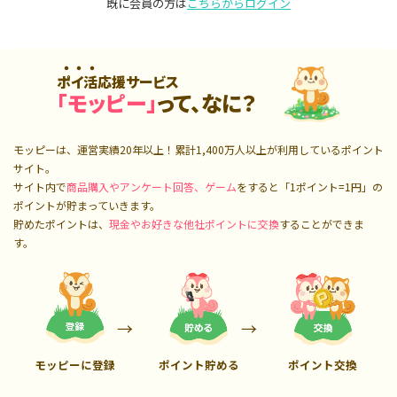
既に会員の方は
こちらからログイン
ポイ活応援サービス
「モッピー」
って、なに？
モッピーは、運営実績20年以上！累計
1,400万人
以上が利用しているポイント
サイト。
サイト内で
商品購入やアンケート回答、ゲーム
をすると「1ポイント=1円」の
ポイントが貯まっていきます。
貯めたポイントは、
現金やお好きな他社ポイントに交換
することができま
す。
モッピーに登録
ポイント貯める
ポイント交換