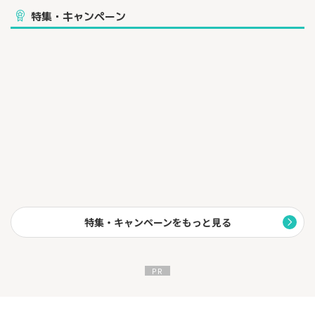
10日間無料お試しが可能で契約期間の縛りも無し
特集・キャンペーン
【安心の実績】
サーバー稼働率99.99％以上
特集・キャンペーンをもっと見る