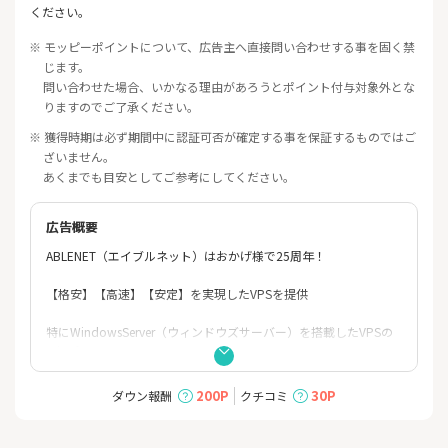
ください。
※ モッピーポイントについて、広告主へ直接問い合わせする事を固く禁
じます。
問い合わせた場合、いかなる理由があろうとポイント付与対象外とな
りますのでご了承ください。
※ 獲得時期は必ず期間中に認証可否が確定する事を保証するものではご
ざいません。
あくまでも目安としてご参考にしてください。
広告概要
ABLENET（エイブルネット）はおかげ様で25周年！
【格安】【高速】【安定】を実現したVPSを提供
特にWindowsServer（ウィンドウズサーバー）を搭載したVPSの
Winプランは
24時間安定稼働を望まれる、MT4/MT5を利用したFX自動売買、シ
ステムトレーダー様に人気のプラン。
200P
30P
ダウン報酬
クチコミ
【初心者に優しい】