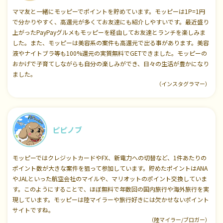
ママ友と一緒にモッピーでポイントを貯めています。モッピーは1P=1円
で分かりやすく、高還元が多くてお友達にも紹介しやすいです。最近盛り
上がったPayPayグルメもモッピーを経由してお友達とランチを楽しみま
した。また、モッピーは美容系の案件も高還元で出る事があります。美容
液やナイトブラ等も100%還元の実質無料でGETできました。モッピーの
おかげで子育てしながらも自分の楽しみができ、日々の生活が豊かになり
ました。
（インスタグラマー）
ピピノブ
モッピーではクレジットカードやFX、新電力への切替など、1件あたりの
ポイント数が大きな案件を狙って参加しています。貯めたポイントはANA
やJALといった航空会社のマイルや、マリオットのポイント交換していま
す。このようにすることで、ほぼ無料で年数回の国内旅行や海外旅行を実
現しています。モッピーは陸マイラーや旅行好きには欠かせないポイント
サイトですね。
（陸マイラー/ブロガー）