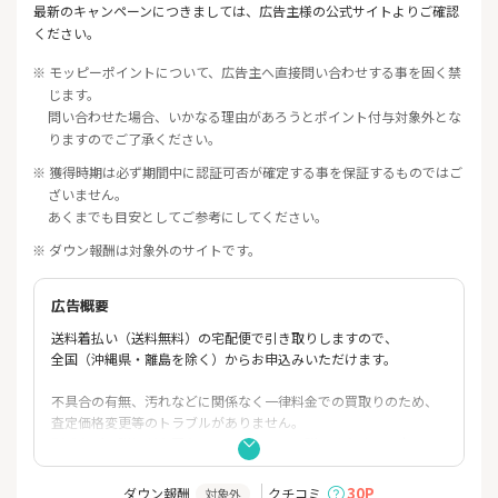
最新のキャンペーンにつきましては、広告主様の公式サイトよりご確認
ください。
※ モッピーポイントについて、広告主へ直接問い合わせする事を固く禁
じます。
問い合わせた場合、いかなる理由があろうとポイント付与対象外とな
りますのでご了承ください。
※ 獲得時期は必ず期間中に認証可否が確定する事を保証するものではご
ざいません。
あくまでも目安としてご参考にしてください。
※ ダウン報酬は対象外のサイトです。
広告概要
送料着払い（送料無料）の宅配便で引き取りしますので、
全国（沖縄県・離島を除く）からお申込みいただけます。
不具合の有無、汚れなどに関係なく一律料金での買取りのため、
査定価格変更等のトラブルがありません。
型番などの詳細が必要ないのでパソコンに詳しくなくても申し込
みできるサービスです。
他店舗では買取りできないような10年以上前の機種でも買取りで
30P
ダウン報酬
クチコミ
対象外