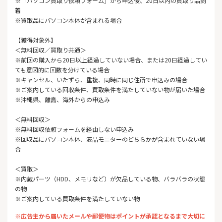
※「パソコン買取り依頼フォーム」から申込後、20日以内の買取り品到
着
※買取品にパソコン本体が含まれる場合
【獲得対象外】
＜無料回収／買取り共通＞
※前回の購入から20日以上経過していない場合、または20日経過してい
ても意図的に回数を分けている場合
※キャンセル、いたずら、重複、同時に同じ住所で申込みの場合
※ご案内している回収条件、買取条件を満たしていない物が届いた場合
※沖縄県、離島、海外からの申込み
＜無料回収＞
※無料回収依頼フォームを経由しない申込み
※回収品にパソコン本体、液晶モニターのどちらかが含まれていない場
合
＜買取＞
※内蔵パーツ（HDD、メモリなど）が欠品している物、バラバラの状態
の物
※ご案内している買取条件を満たしていない物
※広告主から届いたメールや郵便物はポイントが承認となるまで大切に