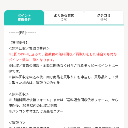
よくある質問
クチコミ
ポイント
獲得条件
（0件）
（9件）
ｰｰｰｰｰｰ[PR]ｰｰｰｰｰｰ
【獲得条件】
＜無料回収／買取り共通＞
※1回のお申し込みで、複数台の無料回収／買取りをした場合でも付与
ポイント数は一律となります。
※回収／買取の個数・金額に関係なく付与されるモッピーポイントは一
律です。
※無料回収を申込み後、同じ商品を買取りにも申込し、買取品として受
け取った場合は、買取りのみ対象
＜無料回収＞
※「無料回収依頼フォーム」または「送料返金回収依頼フォーム」から
申込後、20日以内の回収品到着
※パソコン本体または液晶モニター
＜買取り＞