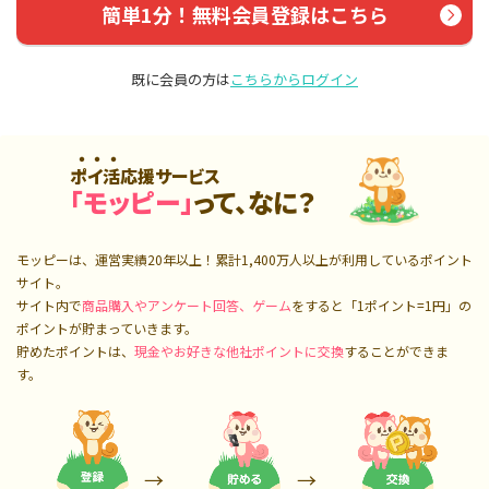
簡単1分！無料会員登録はこちら
既に会員の方は
こちらからログイン
ポイ活応援サービス
「モッピー」
って、なに？
モッピーは、運営実績20年以上！累計
1,400万人
以上が利用しているポイント
サイト。
サイト内で
商品購入やアンケート回答、ゲーム
をすると「1ポイント=1円」の
ポイントが貯まっていきます。
貯めたポイントは、
現金やお好きな他社ポイントに交換
することができま
す。