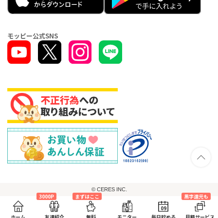
モッピー公式SNS
© CERES INC.
3000P
まずはここ
黒字還元も
09
ホーム
友達紹介
無料
モニター
毎日貯める
月額サービス