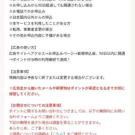
※お申し込みから90日経過しても開通されない場合
※お電話でのお申込み
※日本国内以外からの申込
※本サービスを利用したことがある方
※転用、事業者変更の場合
※その他お申込内容に不備がある場合
【広告の使い方】
広告サイトへアクセス→お申込みページ→新規申込後、90日以内に開通
→ポイント付与時の利用継続で達成！
【注意事項】
特典内容は予告なく終了または変更する場合がございます。
※広告主から届いたメールや郵便物はポイントが承認となるまで大切に
保管してください。
【お問合せについての注意事項】
ポイントに関するお問い合わせにつきましては、以下の期限内にお問い
合わせフォームよりご連絡ください。
下記の期限を過ぎた場合は調査を承ることができません。
あらかじめ、ご了承ください。
※調査についての詳細は【
こちら
】をご確認ください。