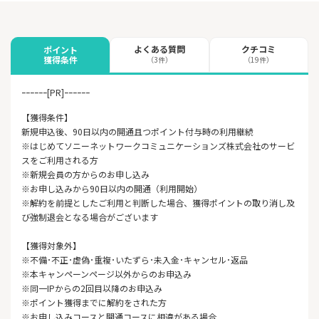
よくある質問
クチコミ
ポイント
獲得条件
（3件）
（19件）
ｰｰｰｰｰｰ[PR]ｰｰｰｰｰｰ
【獲得条件】
新規申込後、90日以内の開通且つポイント付与時の利用継続
※はじめてソニーネットワークコミュニケーションズ株式会社のサービ
スをご利用される方
※新規会員の方からのお申し込み
※お申し込みから90日以内の開通（利用開始）
※解約を前提としたご利用と判断した場合、獲得ポイントの取り消し及
び強制退会となる場合がございます
【獲得対象外】
※不備･不正･虚偽･重複･いたずら･未入金･キャンセル･返品
※本キャンペーンページ以外からのお申込み
※同一IPからの2回目以降のお申込み
※ポイント獲得までに解約をされた方
※お申し込みコースと開通コースに相違がある場合