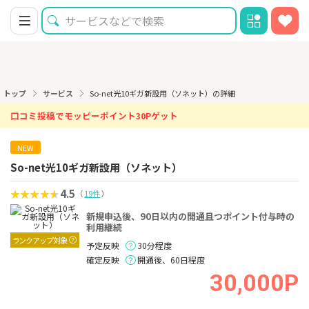
トップ
サービス
So-net光10ギガ新設用（ソネット）の詳細
口コミ投稿でモッピーポイント30Pゲット
NEW
So-net光10ギガ新設用（ソネット）
4.5
（
19件
）
新規申込後、90日以内の開通且つポイント付与時の
利用継続
ランクアップ対象
予定反映
30分程度
確定反映
開通後、60日程度
30,000P