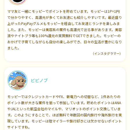
ママ友と一緒にモッピーでポイントを貯めています。モッピーは1P=1円
で分かりやすく、高還元が多くてお友達にも紹介しやすいです。最近盛り
上がったPayPayグルメもモッピーを経由してお友達とランチを楽しみま
した。また、モッピーは美容系の案件も高還元で出る事があります。美容
液やナイトブラ等も100%還元の実質無料でGETできました。モッピーの
おかげで子育てしながらも自分の楽しみができ、日々の生活が豊かになり
ました。
（インスタグラマー）
ピピノブ
モッピーではクレジットカードやFX、新電力への切替など、1件あたりの
ポイント数が大きな案件を狙って参加しています。貯めたポイントはANA
やJALといった航空会社のマイルや、マリオットのポイント交換していま
す。このようにすることで、ほぼ無料で年数回の国内旅行や海外旅行を実
現しています。モッピーは陸マイラーや旅行好きには欠かせないポイント
サイトですね。