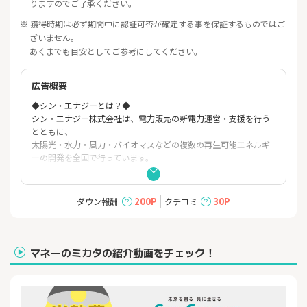
りますのでご了承ください。
※ 獲得時期は必ず期間中に認証可否が確定する事を保証するものではご
ざいません。
あくまでも目安としてご参考にしてください。
広告概要
◆シン・エナジーとは？◆
シン・エナジー株式会社は、電力販売の新電力運営・支援を行う
とともに、
太陽光・水力・風力・バイオマスなどの複数の再生可能エネルギ
ーの開発を全国で行っています。
・生活スタイルに寄り添った“選べるプラン”でご家庭に合わせて
プラン選択可能
200P
30P
ダウン報酬
クチコミ
・切替後も毎月自動で“ぴったりプラン診断”。電気の使い方に合
わせて最適なプランへ手軽に変更可能
・初期費用や解約金は０円で、契約期間の縛りもありません。
・電力会社として豊富な実績。外部からもたくさんの評価・信用
マネーのミカタの紹介動画をチェック！
を頂いています。