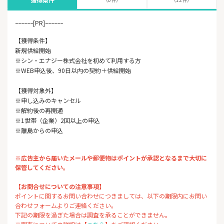
ｰｰｰｰｰｰ[PR]ｰｰｰｰｰｰ
【獲得条件】
新規供給開始
※シン・エナジー株式会社を初めて利用する方
※WEB申込後、90日以内の契約＋供給開始
【獲得対象外】
※申し込みのキャンセル
※解約後の再開通
※1世帯（企業）2回以上の申込
※離島からの申込
※広告主から届いたメールや郵便物はポイントが承認となるまで大切に
保管してください。
【お問合せについての注意事項】
ポイントに関するお問い合わせにつきましては、以下の期限内にお問い
合わせフォームよりご連絡ください。
下記の期限を過ぎた場合は調査を承ることができません。