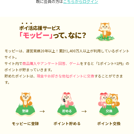
既に会員の方は
こちらからログイン
ポイ活応援サービス
「モッピー」
って、なに？
モッピーは、運営実績20年以上！累計
1,400万人
以上が利用しているポイント
サイト。
サイト内で
商品購入やアンケート回答、ゲーム
をすると「1ポイント=1円」の
ポイントが貯まっていきます。
貯めたポイントは、
現金やお好きな他社ポイントに交換
することができま
す。
モッピーに登録
ポイント貯める
ポイント交換