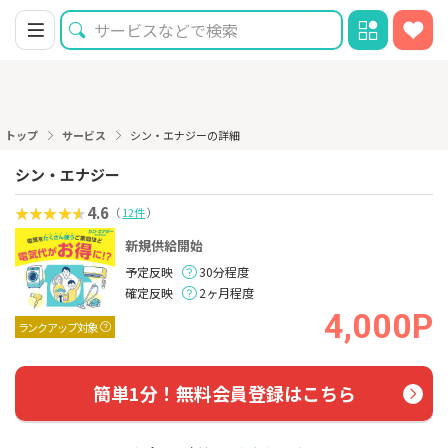
トップ
サービス
シン・エナジーの詳細
シン・エナジー
4.6
（
12件
）
新規供給開始
予定反映
30分程度
確定反映
2ヶ月程度
4,000P
ランクアップ対象
簡単1分！無料会員登録はこちら