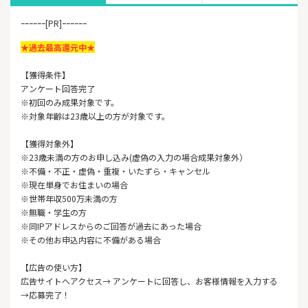
ｰｰｰｰｰｰ[PR]ｰｰｰｰｰｰ
★過去最高還元中★
【獲得条件】
アンケート回答完了
※初回のみ成果対象です。
※対象年齢は23歳以上の方が対象です。
【獲得対象外】
※23歳未満の方のお申し込み(虚偽の入力の場合成果対象外）
※不備・不正・虚偽・重複・いたずら・キャンセル
※現在単身でお住まいの場合
※世帯年収500万未満の方
※無職・学生の方
※同IPアドレスからのご回答が過去にあった場合
※その他お申込内容に不備がある場合
【広告の使い方】
広告サイトへアクセス→ アンケートに回答し、お客様情報を入力する
→応募完了！