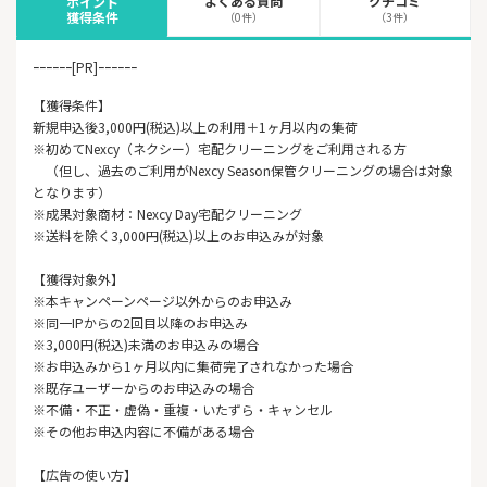
よくある質問
クチコミ
ポイント
獲得条件
（0件）
（3件）
ｰｰｰｰｰｰ[PR]ｰｰｰｰｰｰ
【獲得条件】
新規申込後3,000円(税込)以上の利用＋1ヶ月以内の集荷
※初めてNexcy（ネクシー）宅配クリーニングをご利用される方
（但し、過去のご利用がNexcy Season保管クリーニングの場合は対象
となります）
※成果対象商材：Nexcy Day宅配クリーニング
※送料を除く3,000円(税込)以上のお申込みが対象
【獲得対象外】
※本キャンペーンページ以外からのお申込み
※同一IPからの2回目以降のお申込み
※3,000円(税込)未満のお申込みの場合
※お申込みから1ヶ月以内に集荷完了されなかった場合
※既存ユーザーからのお申込みの場合
※不備・不正・虚偽・重複・いたずら・キャンセル
※その他お申込内容に不備がある場合
【広告の使い方】