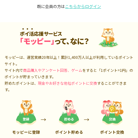
既に会員の方は
こちらからログイン
ポイ活応援サービス
「モッピー」
って、なに？
モッピーは、運営実績20年以上！累計
1,400万人
以上が利用しているポイント
サイト。
サイト内で
商品購入やアンケート回答、ゲーム
をすると「1ポイント=1円」の
ポイントが貯まっていきます。
貯めたポイントは、
現金やお好きな他社ポイントに交換
することができま
す。
モッピーに登録
ポイント貯める
ポイント交換