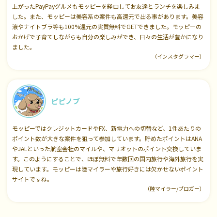
上がったPayPayグルメもモッピーを経由してお友達とランチを楽しみま
した。また、モッピーは美容系の案件も高還元で出る事があります。美容
液やナイトブラ等も100%還元の実質無料でGETできました。モッピーの
おかげで子育てしながらも自分の楽しみができ、日々の生活が豊かになり
ました。
（インスタグラマー）
ピピノブ
モッピーではクレジットカードやFX、新電力への切替など、1件あたりの
ポイント数が大きな案件を狙って参加しています。貯めたポイントはANA
やJALといった航空会社のマイルや、マリオットのポイント交換していま
す。このようにすることで、ほぼ無料で年数回の国内旅行や海外旅行を実
現しています。モッピーは陸マイラーや旅行好きには欠かせないポイント
サイトですね。
（陸マイラー/ブロガー）