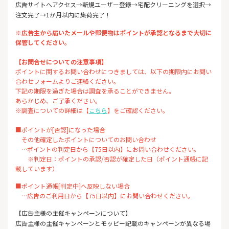
広告サイトへアクセス→新規ユーザー登録→宅配クリーニングを選択→
注文完了→1か月以内に集荷完了！
※広告主から届いたメールや郵便物はポイントが承認となるまで大切に
保管してください。
【お問合せについての注意事項】
ポイントに関するお問い合わせにつきましては、以下の期限内にお問い
合わせフォームよりご連絡ください。
下記の期限を過ぎた場合は調査を承ることができません。
あらかじめ、ご了承ください。
※調査についての詳細は【
こちら
】をご確認ください。
■ポイントが[否認]になった場合
その他確定したポイントについてのお問い合わせ
…ポイントの判定日から【75日以内】にお問い合わせください。
※判定日：ポイントの承認/否認が確定した日（ポイント通帳に記
載しています）
■ポイント通帳[判定中]へ反映しない場合
…広告のご利用日から【75日以内】にお問い合わせください。
【広告主様の主催キャンペーンについて】
広告主様の主催キャンペーンとモッピー記載のキャンペーンが異なる場