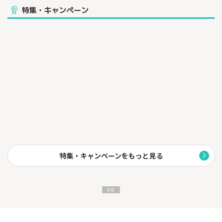
▼こんな方にオススメ
特集・キャンペーン
・フリーランス、個人事業主の方
・副業で事業収入を得ている方
・小規模店舗経営者
・スタートアップ企業したての方
しかも、お申込み時は個人審査のみの登記簿謄本・決算書は不要
で、約1週間で発行！
設立したての事業主の方もスムーズにお申込みが可能です。
（４）対象の個人カードと2枚持ちで、特定の加盟店で≪最大1.
5％ポイント≫還元！
<2枚持ちカード(例)>
三井住友カード(NL)
三井住友カードゴールド(NL)
三井住友カード プラチナプリファード
※上記カードほか、対象の三井住友カードとの2枚持ちでお得にご
特集・キャンペーンをもっと見る
利用いただけます。
対象カードや特定の加盟店の詳細は、公式ホームページにてご確
認ください。
ビジネスシーンで心強い一枚です。