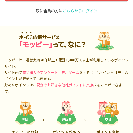
既に会員の方は
こちらからログイン
ポイ活応援サービス
「モッピー」
って、なに？
モッピーは、運営実績20年以上！累計
1,400万人
以上が利用しているポイント
サイト。
サイト内で
商品購入やアンケート回答、ゲーム
をすると「1ポイント=1円」の
ポイントが貯まっていきます。
貯めたポイントは、
現金やお好きな他社ポイントに交換
することができま
す。
モッピーに登録
ポイント貯める
ポイント交換