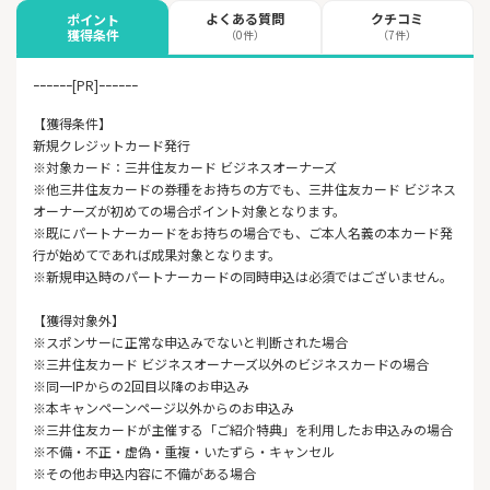
よくある質問
クチコミ
ポイント
獲得条件
（0件）
（7件）
ｰｰｰｰｰｰ[PR]ｰｰｰｰｰｰ
【獲得条件】
新規クレジットカード発行
※対象カード：三井住友カード ビジネスオーナーズ
※他三井住友カードの券種をお持ちの方でも、三井住友カード ビジネス
オーナーズが初めての場合ポイント対象となります。
※既にパートナーカードをお持ちの場合でも、ご本人名義の本カード発
行が始めてであれば成果対象となります。
※新規申込時のパートナーカードの同時申込は必須ではございません。
【獲得対象外】
※スポンサーに正常な申込みでないと判断された場合
※三井住友カード ビジネスオーナーズ以外のビジネスカードの場合
※同一IPからの2回目以降のお申込み
※本キャンペーンページ以外からのお申込み
※三井住友カードが主催する「ご紹介特典」を利用したお申込みの場合
※不備・不正・虚偽・重複・いたずら・キャンセル
※その他お申込内容に不備がある場合