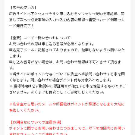
【広告の使い方】
広告サイトへアクセス→今すぐ申し込むをクリック→規約を確認後、同
意して次へ→必要事項の入力→入力内容の確認→審査→カード到着→カ
ード発行完了！
【重要】ユーザー問い合わせについて
お問い合わせの際は申し込み番号が必須となります。
申込完了メールに記載されておりますので、破棄しないようお願いいた
します。
申し込み番号がない場合は、お問い合わせ確認は不可とさせて頂きま
す。
※当サイトのポイント付与について広告主へ直接問い合わせする事を固
く禁じます。問い合わせた場合ポイント付与対象外と致します。
※ 獲得時期は必ず期間中に認証可否が確定する事を保証するものではご
ざいません。あくまでも目安としてご参考にしてください。
※広告主から届いたメールや郵便物はポイントが承認となるまで大切に
保管してください。
【お問合せについての注意事項】
ポイントに関するお問い合わせにつきましては、以下の期限内にお問い
合わせフォームよりご連絡ください。