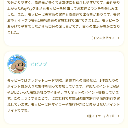
で分かりやすく、高還元が多くてお友達にも紹介しやすいです。最近盛り
上がったPayPayグルメもモッピーを経由してお友達とランチを楽しみま
した。また、モッピーは美容系の案件も高還元で出る事があります。美容
液やナイトブラ等も100%還元の実質無料でGETできました。モッピーの
おかげで子育てしながらも自分の楽しみができ、日々の生活が豊かになり
ました。
（インスタグラマー）
ピピノブ
モッピーではクレジットカードやFX、新電力への切替など、1件あたりの
ポイント数が大きな案件を狙って参加しています。貯めたポイントはANA
やJALといった航空会社のマイルや、マリオットのポイント交換していま
す。このようにすることで、ほぼ無料で年数回の国内旅行や海外旅行を実
現しています。モッピーは陸マイラーや旅行好きには欠かせないポイント
サイトですね。
（陸マイラー/ブロガー）