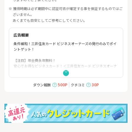
※ 獲得時期は必ず期間中に認証可否が確定する事を保証するものではご
ざいません。
あくまでも目安としてご参考にしてください。
広告概要
条件緩和！三井住友カード ビジネスオーナーズの発行のみでポイ
ントゲット！
【注目】年会費永年無料！
安心でお得なビジネスカード！＜三井住友カード ビジネスオーナ
ーズ＞
★おすすめポイント★
500P
30P
ダウン報酬
クチコミ
（１）年会費永年無料
ビジネスカードでは珍しい、年会費永年無料となっております。
（２）ご利用可能枠が最大500万円
※所定の審査があります
（３）ビジネスカードながら、様々な方が利用可能！ポイ活ユー
ザーのあなたも対象！！