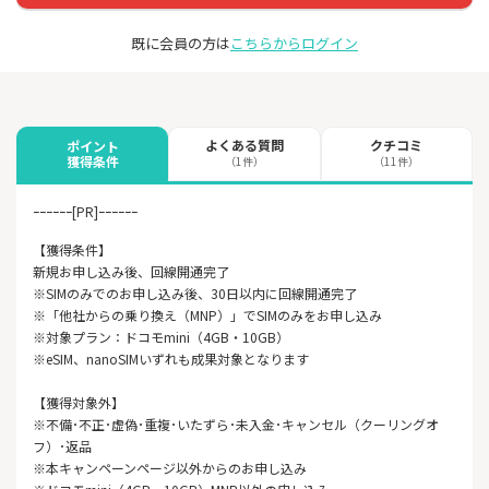
既に会員の方は
こちらからログイン
よくある質問
クチコミ
ポイント
獲得条件
（1件）
（11件）
ｰｰｰｰｰｰ[PR]ｰｰｰｰｰｰ
【獲得条件】
新規お申し込み後、回線開通完了
※SIMのみでのお申し込み後、30日以内に回線開通完了
※「他社からの乗り換え（MNP）」でSIMのみをお申し込み
※対象プラン：ドコモmini（4GB・10GB）
※eSIM、nanoSIMいずれも成果対象となります
【獲得対象外】
※不備･不正･虚偽･重複･いたずら･未入金･キャンセル（クーリングオ
フ）･返品
※本キャンペーンページ以外からのお申し込み