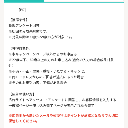
ｰｰｰｰｰｰ[PR]ｰｰｰｰｰｰ
【獲得条件】
新規アンケート回答
※初回のみ成果対象です。
※対象年齢は23歳～59歳の方が対象です。
【獲得対象外】
※本キャンペーンページ以外からのお申込み
※22歳以下、60歳以上の方のお申し込み(虚偽の入力の場合成果対象
外）
※不備・不正・虚偽・重複・いたずら・キャンセル
※同IPアドレスからのご回答が過去にあった場合
※その他お申込内容に不備がある場合
【広告の使い方】
広告サイトへアクセス → アンケートに回答し、お客様情報を入力する
→確認ページ→申し込み完了ページが表示されたら完了！
※広告主から届いたメールや郵便物はポイントが承認となるまで大切に
保管してください。