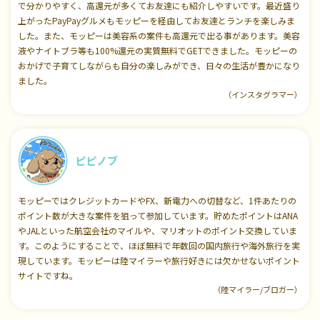
で分かりやすく、高還元が多くてお友達にも紹介しやすいです。最近盛り
上がったPayPayグルメもモッピーを経由してお友達とランチを楽しみま
した。また、モッピーは美容系の案件も高還元で出る事があります。美容
液やナイトブラ等も100%還元の実質無料でGETできました。モッピーの
おかげで子育てしながらも自分の楽しみができ、日々の生活が豊かになり
ました。
（インスタグラマー）
ピピノブ
モッピーではクレジットカードやFX、新電力への切替など、1件あたりの
ポイント数が大きな案件を狙って参加しています。貯めたポイントはANA
やJALといった航空会社のマイルや、マリオットのポイント交換していま
す。このようにすることで、ほぼ無料で年数回の国内旅行や海外旅行を実
現しています。モッピーは陸マイラーや旅行好きには欠かせないポイント
サイトですね。
（陸マイラー/ブロガー）