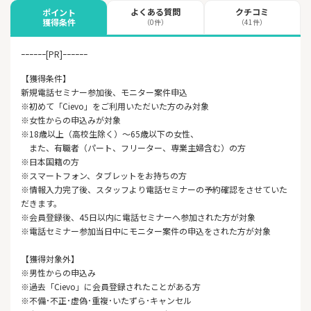
よくある質問
クチコミ
ポイント
獲得条件
（0件）
（41件）
ｰｰｰｰｰｰ[PR]ｰｰｰｰｰｰ
【獲得条件】
新規電話セミナー参加後、モニター案件申込
※初めて「Cievo」をご利用いただいた方のみ対象
※女性からの申込みが対象
※18歳以上（高校生除く）～65歳以下の女性、
また、有職者（パート、フリーター、専業主婦含む）の方
※日本国籍の方
※スマートフォン、タブレットをお持ちの方
※情報入力完了後、スタッフより電話セミナーの予約確認をさせていた
だきます。
※会員登録後、45日以内に電話セミナーへ参加された方が対象
※電話セミナー参加当日中にモニター案件の申込をされた方が対象
【獲得対象外】
※男性からの申込み
※過去「Cievo」に会員登録されたことがある方
※不備･不正･虚偽･重複･いたずら･キャンセル