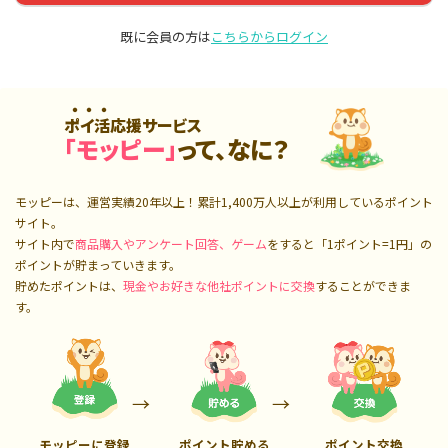
既に会員の方は
こちらからログイン
ポイ活応援サービス
「モッピー」
って、なに？
モッピーは、運営実績20年以上！累計
1,400万人
以上が利用しているポイント
サイト。
サイト内で
商品購入やアンケート回答、ゲーム
をすると「1ポイント=1円」の
ポイントが貯まっていきます。
貯めたポイントは、
現金やお好きな他社ポイントに交換
することができま
す。
モッピーに登録
ポイント貯める
ポイント交換