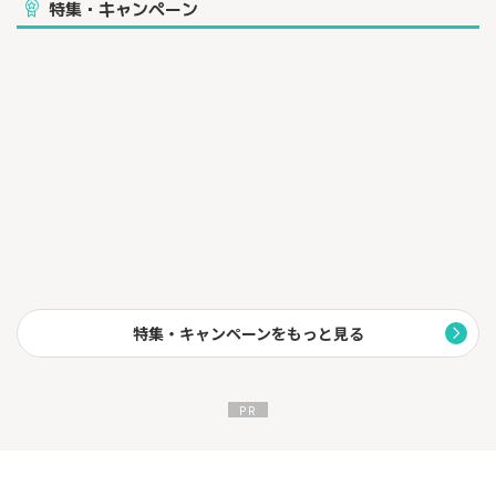
ノルマはなく、空いた時間を利用して自分のペースで参加できる
特集・キャンペーン
「副業」や「お小遣い稼ぎ」として提案されています。
■サポート体制:
初回の説明会に加え、
不明な点はスタッフによるサポートが受けられる体制が整ってい
ます。
美容に関心がある方や、スキマ時間で手軽に報酬を得たい方をタ
ーゲットとしたプラットフォームとなっています。
特集・キャンペーンをもっと見る