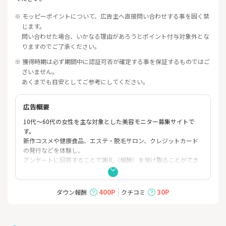
※ モッピーポイントについて、広告主へ直接問い合わせする事を固く禁
じます。
問い合わせた場合、いかなる理由があろうとポイント付与対象外とな
りますのでご了承ください。
※ 獲得時期は必ず期間中に認証可否が確定する事を保証するものではご
ざいません。
あくまでも目安としてご参考にしてください。
広告概要
10代〜60代の女性を主な対象とした美容モニター募集サイトで
す。
新作コスメや健康食品、エステ・脱毛サロン、クレジットカード
の発行などを体験し、
アンケートに回答することで謝礼（報酬）を受け取ることができ
る仕組みです。
■費用無料:
400P
30P
ダウン報酬
クチコミ
会員登録や説明会への参加に費用はかかりません。
■自由なペース: