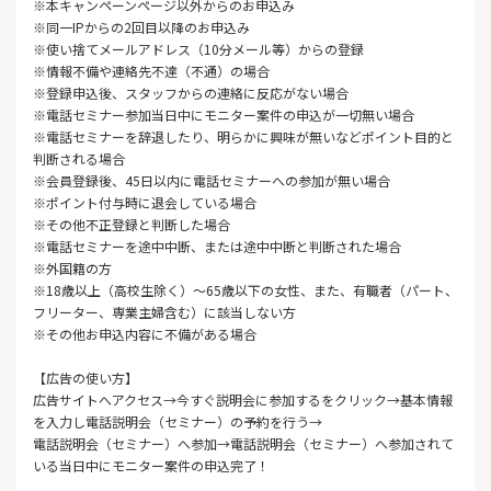
※本キャンペーンページ以外からのお申込み
※同一IPからの2回目以降のお申込み
※使い捨てメールアドレス（10分メール等）からの登録
※情報不備や連絡先不達（不通）の場合
※登録申込後、スタッフからの連絡に反応がない場合
※電話セミナー参加当日中にモニター案件の申込が一切無い場合
※電話セミナーを辞退したり、明らかに興味が無いなどポイント目的と
判断される場合
※会員登録後、45日以内に電話セミナーへの参加が無い場合
※ポイント付与時に退会している場合
※その他不正登録と判断した場合
※電話セミナーを途中中断、または途中中断と判断された場合
※外国籍の方
※18歳以上（高校生除く）～65歳以下の女性、また、有職者（パート、
フリーター、専業主婦含む）に該当しない方
※その他お申込内容に不備がある場合
【広告の使い方】
広告サイトへアクセス→今すぐ説明会に参加するをクリック→基本情報
を入力し電話説明会（セミナー）の予約を行う→
電話説明会（セミナー）へ参加→電話説明会（セミナー）へ参加されて
いる当日中にモニター案件の申込完了！