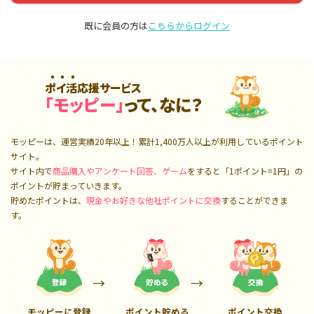
既に会員の方は
こちらからログイン
ポイ活応援サービス
「モッピー」
って、なに？
モッピーは、運営実績20年以上！累計
1,400万人
以上が利用しているポイント
サイト。
サイト内で
商品購入やアンケート回答、ゲーム
をすると「1ポイント=1円」の
ポイントが貯まっていきます。
貯めたポイントは、
現金やお好きな他社ポイントに交換
することができま
す。
モッピーに登録
ポイント貯める
ポイント交換