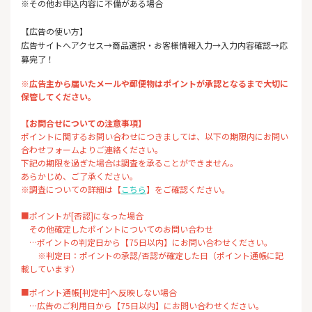
※その他お申込内容に不備がある場合
【広告の使い方】
広告サイトへアクセス→商品選択・お客様情報入力→入力内容確認→応
募完了！
※広告主から届いたメールや郵便物はポイントが承認となるまで大切に
保管してください。
【お問合せについての注意事項】
ポイントに関するお問い合わせにつきましては、以下の期限内にお問い
合わせフォームよりご連絡ください。
下記の期限を過ぎた場合は調査を承ることができません。
あらかじめ、ご了承ください。
※調査についての詳細は【
こちら
】をご確認ください。
■ポイントが[否認]になった場合
その他確定したポイントについてのお問い合わせ
…ポイントの判定日から【75日以内】にお問い合わせください。
※判定日：ポイントの承認/否認が確定した日（ポイント通帳に記
載しています）
■ポイント通帳[判定中]へ反映しない場合
…広告のご利用日から【75日以内】にお問い合わせください。