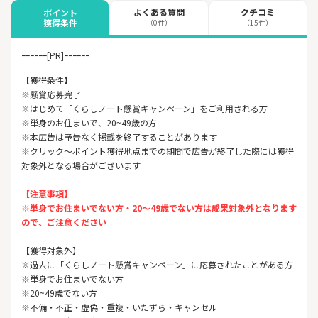
よくある質問
クチコミ
ポイント
獲得条件
（0件）
（15件）
ｰｰｰｰｰｰ[PR]ｰｰｰｰｰｰ
【獲得条件】
※懸賞応募完了
※はじめて「くらしノート懸賞キャンペーン」をご利用される方
※単身のお住まいで、20~49歳の方
※本広告は予告なく掲載を終了することがあります
※クリック～ポイント獲得地点までの期間で広告が終了した際には獲得
対象外となる場合がございます
【注意事項】
※単身でお住まいでない方・20～49歳でない方は成果対象外となります
ので、ご注意ください
【獲得対象外】
※過去に「くらしノート懸賞キャンペーン」に応募されたことがある方
※単身でお住まいでない方
※20~49歳でない方
※不備・不正・虚偽・重複・いたずら・キャンセル