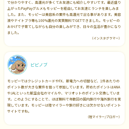
で分かりやすく、高還元が多くてお友達にも紹介しやすいです。最近盛り
上がったPayPayグルメもモッピーを経由してお友達とランチを楽しみま
した。また、モッピーは美容系の案件も高還元で出る事があります。美容
液やナイトブラ等も100%還元の実質無料でGETできました。モッピーの
おかげで子育てしながらも自分の楽しみができ、日々の生活が豊かになり
ました。
（インスタグラマー）
ピピノブ
モッピーではクレジットカードやFX、新電力への切替など、1件あたりの
ポイント数が大きな案件を狙って参加しています。貯めたポイントはANA
やJALといった航空会社のマイルや、マリオットのポイント交換していま
す。このようにすることで、ほぼ無料で年数回の国内旅行や海外旅行を実
現しています。モッピーは陸マイラーや旅行好きには欠かせないポイント
サイトですね。
（陸マイラー/ブロガー）