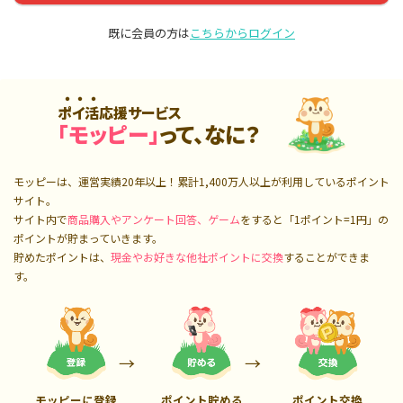
既に会員の方は
こちらからログイン
ポイ活応援サービス
「モッピー」
って、なに？
モッピーは、運営実績20年以上！累計
1,400万人
以上が利用しているポイント
サイト。
サイト内で
商品購入やアンケート回答、ゲーム
をすると「1ポイント=1円」の
ポイントが貯まっていきます。
貯めたポイントは、
現金やお好きな他社ポイントに交換
することができま
す。
モッピーに登録
ポイント貯める
ポイント交換