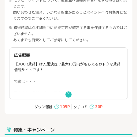
じます。
問い合わせた場合、いかなる理由があろうとポイント付与対象外とな
りますのでご了承ください。
※ 獲得時期は必ず期間中に認証可否が確定する事を保証するものではご
ざいません。
あくまでも目安としてご参考にしてください。
広告概要
【DOOR賃貸】は入居決定で最大10万円がもらえるおトクな賃貸
情報サイトです！
特徴は・・・
■豊富な物件数、約600万件
└SUUMOなど人気サイトの物件をまとめて掲載中のため、お部屋
探しが1サイトで済みます。
105P
30P
ダウン報酬
クチコミ
└ペット可や防音/楽器可など見つかりにくい特徴の物件も、DOO
R賃貸ならきっと見つかる！
■入居決定で最大10万円もらえるチャンス
特集・キャンペーン
└諸条件を満たせば全てのユーザー様が5000円はもらえます。