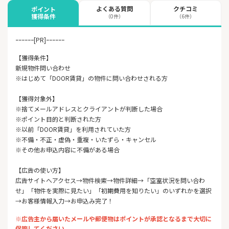
よくある質問
クチコミ
ポイント
獲得条件
（0件）
（6件）
ｰｰｰｰｰｰ[PR]ｰｰｰｰｰｰ
【獲得条件】
新規物件問い合わせ
※はじめて「DOOR賃貸」の物件に問い合わせされる方
【獲得対象外】
※捨てメールアドレスとクライアントが判断した場合
※ポイント目的と判断された方
※以前「DOOR賃貸」を利用されていた方
※不備・不正・虚偽・重複・いたずら・キャンセル
※その他お申込内容に不備がある場合
【広告の使い方】
広告サイトへアクセス→物件検索→物件詳細→「空室状況を問い合わ
せ」「物件を実際に見たい」「初期費用を知りたい」のいずれかを選択
→お客様情報入力→お申込み完了！
※広告主から届いたメールや郵便物はポイントが承認となるまで大切に
保管してください。