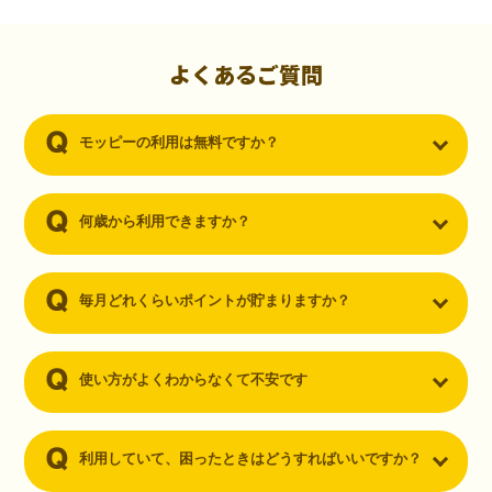
初心者でも10,000ポイント！無料なのにポイントが
貯まる
（30代・男性）
よくあるご質問
クレジットカードを作りたいと思い、色々検索をしていた時にモッピ
ーを知りました。クレジットカードを発行するだけでポイントが貯ま
モッピーの利用は無料ですか？
るならと無料登録して、クレジットカードの発行やアプリダウンロー
ドなど無料のコンテンツのみを利用したところ…なんと、たった一ヶ
月で10,000ポイントを貯めることができました！最初は半信半疑で始
めたモッピーですが、今では空いた時間でポイ活しちゃってます！
何歳から利用できますか？
毎月どれくらいポイントが貯まりますか？
使い方がよくわからなくて不安です
利用していて、困ったときはどうすればいいですか？