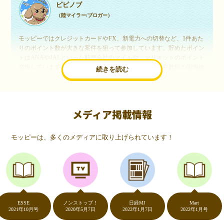
ピピノブ
（陸マイラー/ブロガー）
モッピーではクレジットカードやFX、新電力への切替など、1件あた
りのポイント数が大きな案件を狙って参加しています。貯めたポイン
トはANAやJALといった航空会社のマイルや、マリオットのポイント
交換しています。このようにすることで、ほぼ無料で年数回の国内旅
続きを読む
行や海外旅行を実現しています。モッピーは陸マイラーや旅行好きに
は欠かせないポイントサイトですね。
メディア掲載情報
いつものネットショッピングが、モッピーでお得
に
モッピーは、多くのメディアに取り上げられています！
（20代・女性）
友達に勧められてモッピーをはじめました。空いた時間にスマホで買
い物をすることが多いのですが、モッピーを経由するだけでショップ
のポイントとモッピーのポイントが二重で貯まることを知り、ビック
リ…！いつものネットショッピングをモッピーを経由するだけでポイ
ントが貯まるなんて…もっと早く教えてほしかった～！貯まったポイ
ントはギフト券に交換して、プチ贅沢を楽しんでます♪
ESSE
ノンストップ！
日経MJ
Mart
021年10月号
2020年5月7日
2022年1月7日
2022年1月号