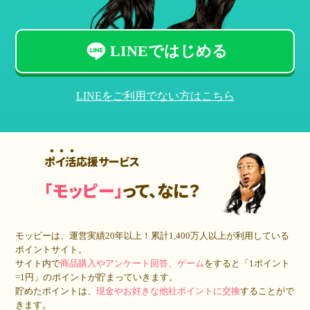
LINEではじめる
LINEをご利用でない方はこちら
ポイ活応援サービス
「モッピー」
って、なに？
モッピーは、運営実績20年以上！累計
1,400万人
以上が利用している
ポイントサイト。
サイト内で
商品購入やアンケート回答、ゲーム
をすると「1ポイント
=1円」のポイントが貯まっていきます。
貯めたポイントは、
現金やお好きな他社ポイントに交換
することがで
きます。