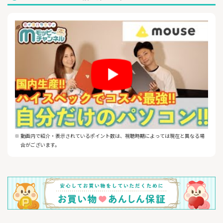
・安心の国内生産
国内で開発から製造まで一貫して行い、高品質な製品をリーズ
ナブルにご提供
・あなただけの一台
豊富なブランド・カスタマイズをご用意
普段使い・ゲーミング・クリエイティブ・ビジネスなど用途に
ぴったりの一台が選べる
・充実のサポート
24時間365日の電話サポート・3年間の無償保証付きで安心
※ 動画内で紹介・表示されているポイント数は、視聴時期によっては現在と異なる場
合がございます。