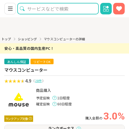
トップ
ショッピング
マウスコンピューターの詳細
安心・高品質の国内生産PC！
あんしん保証
リピートOK
マウスコンピューター
4.9
（
28件
）
商品購入
予定反映
1日程度
確定反映
60日程度
3.0%
購入金額の
ランクアップ対象
ランクボーナス