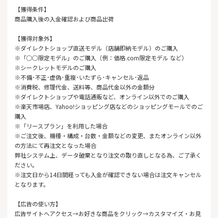
【獲得条件】
商品購入後の入金確認および商品出荷
【獲得対象外】
※ダイレクトショップ直送モデル（店舗即納モデル）のご購入
※「○○限定モデル」のご購入（例：価格.com限定モデル など）
※シークレットモデルのご購入
※不備･不正･虚偽･重複･いたずら･キャンセル･返品
※消費税、修理代金、送料等、商品代金以外の金額分
※ダイレクトショップや電話通販など、オンライン以外でのご購入
※楽天市場店、Yahoo!ショッピング店などのショッピングモールでのご
購入
※「リースプラン」を利用した場合
※ご注文後、機種・構成・台数・金額などの変更、またオンライン以外
の方法にて再注文となった場合
弊社システム上、データ破棄となり注文の取り直しとなる為、ご了承く
ださい。
※注文日から14日間経っても入金が確認できない場合は注文キャンセル
となります。
【広告の使い方】
広告サイトへアクセス→お好きな商品をクリック→カスタマイズ・お見