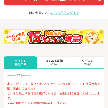
既に会員の方は
こちらからログイン
よくある質問
クチコミ
ポイント
獲得条件
（0件）
（28件）
ｰｰｰｰｰｰ[PR]ｰｰｰｰｰｰ
本サービスでは、なりすましやいたずら等の不正なポイント獲得行為を
固く禁止しております。
これらに該当する行為を確認した場合、法規に則り厳正に対処いたしま
す。
何卒ご理解とご協力の程お願い申し上げます。