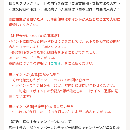
積りをクリック→カートの内容を確認→ご注文情報・支払方法の入力→
ご注文内容の確認→ご注文完了→入金確認→商品出荷→商品購入完了！
※広告主から届いたメールや郵便物はポイントが承認となるまで大切に
保管してください。
【お問合せについての注意事項】
ポイントに関するお問い合わせにつきましては、以下の期限内にお問い
合わせフォームよりご連絡ください。
下記の期限を過ぎた場合は調査を承ることができません。
あらかじめ、ご了承ください。
※調査についての詳細は【
こちら
】をご確認ください。
■ポイントが[否認]になった場合
その他確定したポイントについてのお問い合わせ
…ポイントの判定日から【10か月以内】にお問い合わせください。
※判定日：ポイントの承認/否認が確定した日（ポイント通帳に記
載しています）
■ポイント通帳[判定中]へ反映しない場合
…広告のご利用日から【10か月以内】にお問い合わせください。
【広告主様の主催キャンペーンについて】
広告主様の主催キャンペーンとモッピー記載のキャンペーンが異なる場