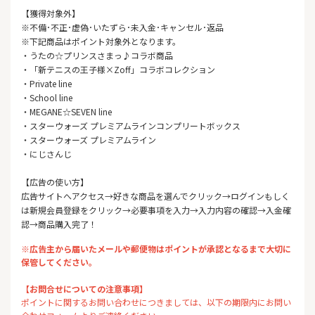
【獲得対象外】
※不備･不正･虚偽･いたずら･未入金･キャンセル･返品
※下記商品はポイント対象外となります。
・うたの☆プリンスさまっ♪コラボ商品
・「新テニスの王子様×Zoff」コラボコレクション
・Private line
・School line
・MEGANE☆SEVEN line
・スターウォーズ プレミアムラインコンプリートボックス
・スターウォーズ プレミアムライン
・にじさんじ
【広告の使い方】
広告サイトへアクセス→好きな商品を選んでクリック→ログインもしく
は新規会員登録をクリック→必要事項を入力→入力内容の確認→入金確
認→商品購入完了！
※広告主から届いたメールや郵便物はポイントが承認となるまで大切に
保管してください。
【お問合せについての注意事項】
ポイントに関するお問い合わせにつきましては、以下の期限内にお問い