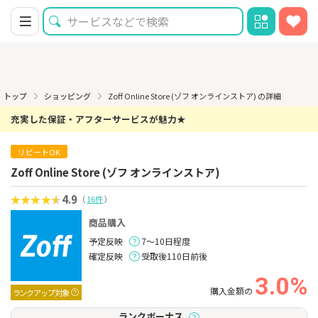
トップ
ショッピング
Zoff Online Store (ゾフ オンラインストア) の詳細
充実した保証・アフターサービスが魅力★
リピートOK
Zoff Online Store (ゾフ オンラインストア)
4.9
（
16件
）
商品購入
予定反映
7～10日程度
確定反映
受取後110日前後
3.0%
購入金額の
ランクアップ対象
ランクボーナス