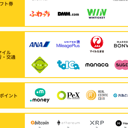
フト券
マイル
行・交通
ポイント