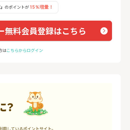
座開設
コミュ
認」
のポイントが
15％増量！
13,000P
1,500P
4
4
eスマート証券（旧
※合計最大81,800円相当※
GMO
ム証券）
【三井住友銀行】Olive口座
(新規
ー無料会員登録はこちら
開設
16,000P
4,400P
5
5
口座開設】
【超還元】SBI証券(新規総
ドコモ 
方は
こちらからログイン
合口座開設+NISA口座開設)
1,500P
7,500P
6
6
定拠出年金 iDeC
松井証券【口座開設】
NUR
ョン）
6,000P
1,500P
7
7
IX TRADER（マ
SBI証券 確定拠出年金 iDeC
カシモ
トレーダー）」
o
ス）
に？
12,000P
6,000P
8
8
証券 iDeCo
※過去最高20,000P！※【三
BB.e
井住友銀行】法人ネット口
ーエキ
利用しているポイントサイト。
座 Trunk