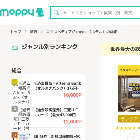
トップ
旅行
エクスペディア/Expedia（ホテル）の詳細
ジャンル別ランキング
世界最大の総
総合
無料
1
1
※過去最高※Alterna Bank
Cievo(シエボ)
（オルタナバンク）1万円投
資完了
.0%
10,000P
2
2
宿予
【過去最高還元】三菱ＵＦ
【8/16まで超還元
Ｊカード【最大42,000円相
XT[31日間無料お
ランクア
当】
.0%
12,000P
3
3
a（
SBI証券（新規口座開設+50,
※還元UP※ヴィ