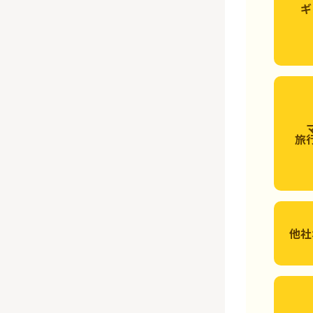
ギ
旅
他社