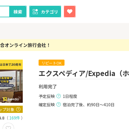
検索
カテゴリ
合オンライン旅行会社！
リピートOK
クレカ
証券
エクスペディア/Expedia（
1
1
【最大38,000円相当】三井
SBI証券（新
住友カード（NL）
000円以上
利用完了
8,000P
9,000P
予定反映
1日程度
2
2
！】U-NE
【過去最高還元】三菱ＵＦ
IG証券
確定反映
宿泊完了後、約90日～410日
試し]
Ｊカード【最大42,000円相
ップ対象
当】
2,000P
12,000P
4.8
（
169件
）
3
3
ーナスウォ
【超還元！】ライフカード
楽天証券