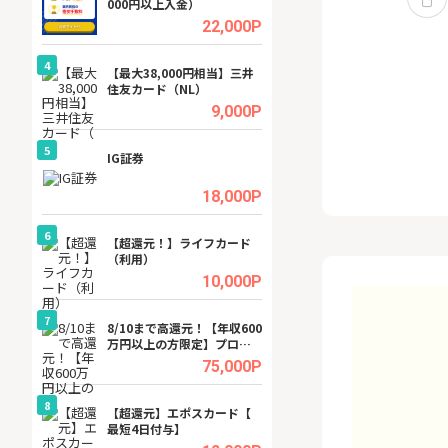
000円以上入金）
ーカー【女性のた
ターサイト】
.5%
22,000P
4
4
ング
【最大38,000円相当】三井
GFS無料特別講座
住友カード（NL）
聴）
.5%
9,000P
5
5
tel
IG証券
【無料即P】dア
【31日間無料】
.0%
18,000P
6
6
行）
【超還元！】ライフカード
【リピートOK】I
（利用）
ビジネスツール導
高還元中※
.0%
10,000P
7
7
内
8/10まで高還元！【年収600
【還元UP中】Fun
万円以上の方限定】プロパ
ンズ)【無料投資
ティエージェントの不動産
.0%
75,000P
投資WEB面談
8
8
ワクワ
【超還元】エポスカード【
【無料相談】暮ら
ャ
最短4日付与】
シェルジュ