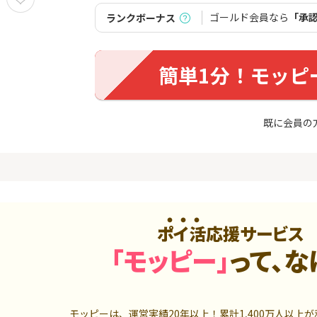
めのモニ
（利用）
ゴールド会員なら
「承
ランクボーナス
14,000P
10,000P
4
4
（動画視
【超還元】エポスカード【
三菱UFJ 
最短4日付与】
：auカブコ
簡単1分！モッピ
900P
12,000P
5
5
ニメストア
超還元☆JCB CARD W/JCB
松井証券【
既に会員の
CARD W plus L(39歳以下限
定)
800P
14,000P
6
6
Tトレンド
【8/9まで13,000P】三井住
SBI証券 確
入診断※
友カード ゴールド（NL）
o
5,000P
13,000P
7
7
ポイ活応援サービス
ds(ファ
【過去最高★20,000P】JAL
JFX「MATR
家登録】
カード CLUB-Aゴールドカー
トリックス
「モッピー」
って、な
ド/CLUB-Aカード（VISA）
2,500P
20,000P
8
8
しのコン
【合計最大18,700円相当！
【高還元】楽天
】楽天カード【JCBキャンペ
モッピーは、運営実績20年以上！累計
1,400万人
以上が
ーン実施中】