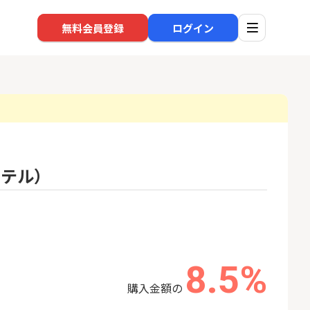
無料会員登録
ログイン
口座開設
回線
ホテル）
1
1
規口座開設+50,
※過去最高※Alterna Bank
ソフト
入金）
（オルタナバンク）1万円投
nk Li
資完了
22,000P
10,000P
2
2
SBI新生銀行「口座開設」
auひ
8.5%
18,000P
1,500P
購入金額の
3
3
【合計8,000P】楽天銀行 口
【東海