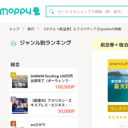
トップ
旅行
【ホテル＋航空券】エクスペディア/Expediaの詳細
ジャンル別ランキング
航空券＋宿泊
総合
無料
1
1
DARWIN funding 100万円
【8/16まで超還元
出資完了（ダーウィンファ
XT[31日間無料お
ンディング）
.0%
100,000P
2
2
宿予
【超還元】アメリカン・エ
【無料即P】dア
キスプレス・ビジネス・ゴ
【31日間無料】
ランクア
ールド・カード
.0%
30,000P
3
3
ング
auひかり
【リピートOK】I