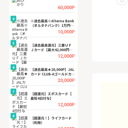
ビジネスツール導
高還元中※
.5%
60,000P
4
4
a（
※過去最高※Alterna Bank
※還元UP※ヴィ
（オルタナバンク）1万円投
ーカー【女性のた
資完了
ターサイト】
.5%
10,000P
5
5
行）
【過去最高還元】三菱ＵＦ
【還元UP中】Fun
Ｊカード【最大42,000円相
ンズ)【無料投資
当】
.0%
12,000P
6
6
tel
【過去最高★20,000P】JAL
【無料即550P】D
カード CLUB-Aゴールドカー
無料トライアル）
ド/CLUB-Aカード（VISA）
.0%
20,000P
7
7
【超還元】エポスカード【
【無料アンケート
最短4日付与】
15歳〜29歳のみ
ンサイト
.0%
12,000P
8
8
ワクワ
【超還元！】ライフカード
GFS無料特別講座
ャ
（利用）
聴）