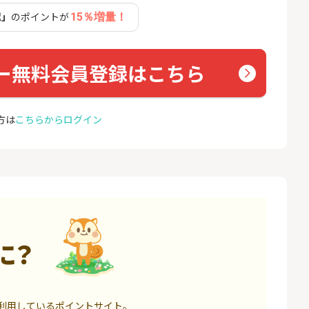
座開設
ョン）
認」
のポイントが
15％増量！
17,000P
1,500P
4
4
BI証券（新規口
【親権者さまの代理申込専
グロー
000円以上入金）
用】三井住友銀行Oliveお子
ー無料会員登録はこちら
さま用口座
25,000P
4,400P
5
5
券★100円から
SBI新生銀行「口座開設」
GMO
方は
こちらからログイン
（キャ
8,500P
1,500P
6
6
定拠出年金 iDeC
GMOあおぞらネット銀行【
＜1ギ
法人口座開設】
ト×ド
6,000P
20,100P
7
7
回りファンド(
【超還元】SBI証券(新規総
Yステ
投資完了)
合口座開設+NISA口座開設)
に？
85,000P
7,500P
8
8
回りファンド(
※過去最高20,000P！※【三
お名前
完了)
井住友銀行】法人ネット口
利用しているポイントサイト。
座 Trunk