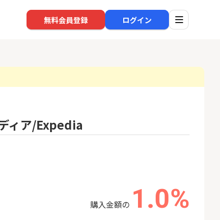
無料会員登録
ログイン
口座開設
回線
ア/Expedia
1
1
高還元中※三菱U
※過去最高※Alterna Bank
auひ
ト証券（旧：au
（オルタナバンク）1万円投
券）
資完了
16,000P
10,000P
2
2
みずほ銀行 口座開設
ソフト
nk Li
1.0%
18,000P
6,000P
購入金額の
3
3
超還元※楽天証
【合計8,000P】楽天銀行 口
NUR