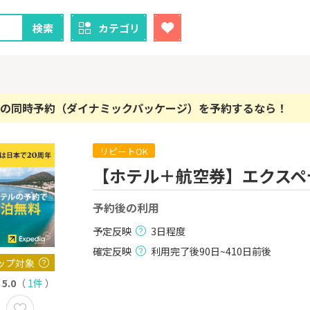
検索
カテゴリ
の同時予約（ダイナミックパッケージ）を予約するなら！
リピートOK
クレカ
証券
【ホテル＋航空券】エクスペディ
1
1
！】U-NE
【過去最高還元】三菱ＵＦ
※15日まで
試し]
Ｊカード【最大42,000円相
FJ eスマー
予約後の利用
当】
カブコム証
2,000P
12,000P
予定反映
3日程度
2
2
ニメストア
【超還元】エポスカード【
IG証券
確定反映
利用完了後90日~410日前後
最短4日付与】
ップ対象
800P
12,000P
5.0
（
1件
）
3
3
Tトレンド
【超還元！】ライフカード
※土日限定