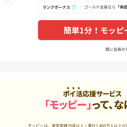
入診断※
（利用）
券
ゴールド会員なら
「承
ランクボーナス
5,000P
10,000P
4
4
ーナスウォ
超還元☆JCB CARD W/JCB
【超還元】S
めのモニ
CARD W plus L(39歳以下限
座開設+50,
簡単1分！モッピ
定)
14,000P
14,000P
5
5
ds(ファ
【合計最大18,700円相当！
マネックス証
既に会員の
家登録】
】楽天カード【JCBキャンペ
取引可能★
ーン実施中】
2,500P
10,000P
6
6
MM TV（
【超還元】JAL普通カード(
SBI証券 確
Master限定)
o
550P
10,000P
7
7
ポイ活応援サービス
3回回答（
【過去最高★20,000P】JAL
日産証券の利
）】楽天イ
カード CLUB-Aゴールドカー
1,000万円
「モッピー」
って、な
ド/CLUB-Aカード（VISA）
700P
20,000P
8
8
（動画視
JALカード(VISA) navi 【学
日産証券の利
生専用】
500万円投資
モッピーは、運営実績20年以上！累計
1,400万人
以上が