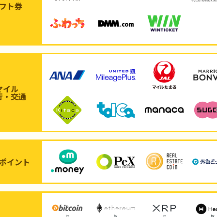
フト券
マイル
行・交通
ポイント