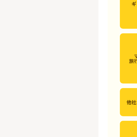
ギ
旅
他社