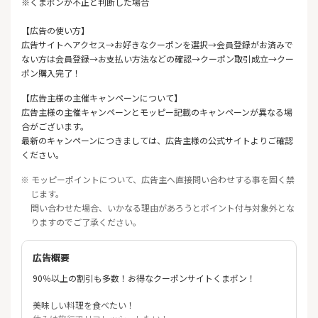
※くまポンが不正と判断した場合
【広告の使い方】
広告サイトへアクセス→お好きなクーポンを選択→会員登録がお済みで
ない方は会員登録→お支払い方法などの確認→クーポン取引成立→クー
ポン購入完了！
【広告主様の主催キャンペーンについて】
広告主様の主催キャンペーンとモッピー記載のキャンペーンが異なる場
合がございます。
最新のキャンペーンにつきましては、広告主様の公式サイトよりご確認
ください。
※ モッピーポイントについて、広告主へ直接問い合わせする事を固く禁
じます。
問い合わせた場合、いかなる理由があろうとポイント付与対象外とな
りますのでご了承ください。
広告概要
90％以上の割引も多数！お得なクーポンサイトくまポン！
美味しい料理を食べたい！