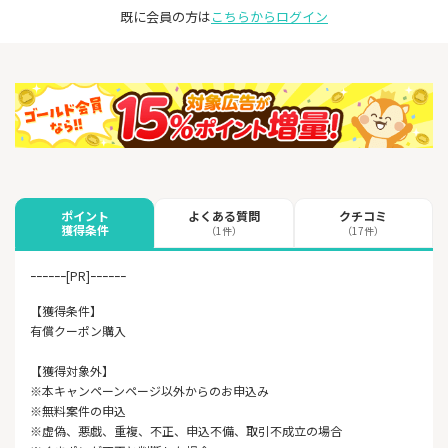
既に会員の方は
こちらからログイン
よくある質問
クチコミ
ポイント
獲得条件
（1件）
（17件）
ｰｰｰｰｰｰ[PR]ｰｰｰｰｰｰ
【獲得条件】
有償クーポン購入
【獲得対象外】
※本キャンペーンページ以外からのお申込み
※無料案件の申込
※虚偽、悪戯、重複、不正、申込不備、取引不成立の場合