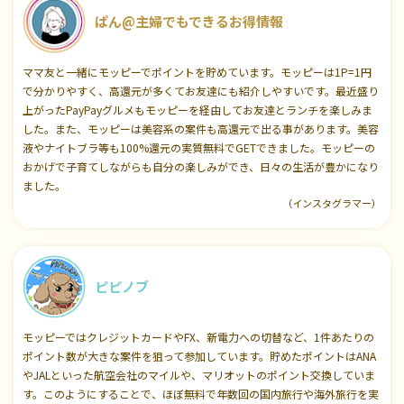
ぱん@主婦でもできるお得情報
ママ友と一緒にモッピーでポイントを貯めています。モッピーは1P=1円
で分かりやすく、高還元が多くてお友達にも紹介しやすいです。最近盛り
上がったPayPayグルメもモッピーを経由してお友達とランチを楽しみま
した。また、モッピーは美容系の案件も高還元で出る事があります。美容
液やナイトブラ等も100%還元の実質無料でGETできました。モッピーの
おかげで子育てしながらも自分の楽しみができ、日々の生活が豊かになり
ました。
（インスタグラマー）
ピピノブ
モッピーではクレジットカードやFX、新電力への切替など、1件あたりの
ポイント数が大きな案件を狙って参加しています。貯めたポイントはANA
やJALといった航空会社のマイルや、マリオットのポイント交換していま
す。このようにすることで、ほぼ無料で年数回の国内旅行や海外旅行を実