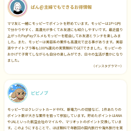
ぱん@主婦でもできるお得情報
ママ友と一緒にモッピーでポイントを貯めています。モッピーは1P=1円
で分かりやすく、高還元が多くてお友達にも紹介しやすいです。最近盛り
上がったPayPayグルメもモッピーを経由してお友達とランチを楽しみま
した。また、モッピーは美容系の案件も高還元で出る事があります。美容
液やナイトブラ等も100%還元の実質無料でGETできました。モッピーの
おかげで子育てしながらも自分の楽しみができ、日々の生活が豊かになり
ました。
（インスタグラマー）
ピピノブ
モッピーではクレジットカードやFX、新電力への切替など、1件あたりの
ポイント数が大きな案件を狙って参加しています。貯めたポイントはANA
やJALといった航空会社のマイルや、マリオットのポイント交換していま
す。このようにすることで、ほぼ無料で年数回の国内旅行や海外旅行を実