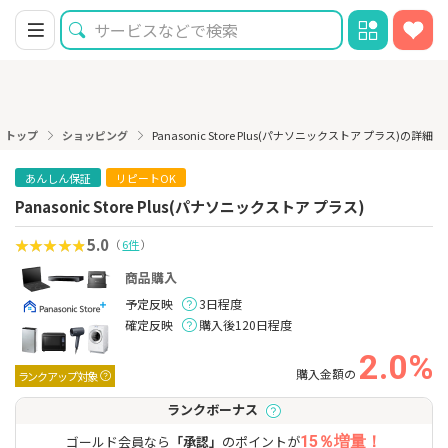
トップ
ショッピング
Panasonic Store Plus(パナソニックストア プラス)の詳細
あんしん保証
リピートOK
Panasonic Store Plus(パナソニックストア プラス)
5.0
（
6件
）
商品購入
予定反映
3日程度
確定反映
購入後120日程度
2.0%
購入金額の
ランクアップ対象
ランクボーナス
ゴールド会員なら
「承認」
のポイントが
15％増量！