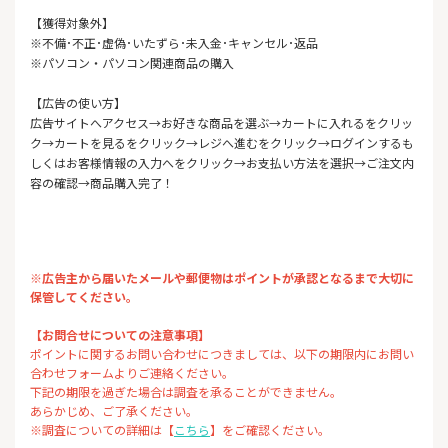
【獲得対象外】
※不備･不正･虚偽･いたずら･未入金･キャンセル･返品
※パソコン・パソコン関連商品の購入
【広告の使い方】
広告サイトへアクセス→お好きな商品を選ぶ→カートに入れるをクリッ
ク→カートを見るをクリック→レジへ進むをクリック→ログインするも
しくはお客様情報の入力へをクリック→お支払い方法を選択→ご注文内
容の確認→商品購入完了！
※広告主から届いたメールや郵便物はポイントが承認となるまで大切に
保管してください。
【お問合せについての注意事項】
ポイントに関するお問い合わせにつきましては、以下の期限内にお問い
合わせフォームよりご連絡ください。
下記の期限を過ぎた場合は調査を承ることができません。
あらかじめ、ご了承ください。
※調査についての詳細は【
こちら
】をご確認ください。