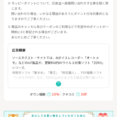
※ モッピーポイントについて、広告主へ直接問い合わせする事を固く禁
じます。
問い合わせた場合、いかなる理由があろうとポイント付与対象外とな
りますのでご了承ください。
※ 商品のキャンセル及びクーポンのご利用などで判定中のポイントが一
時的に0と表記される場合がございます。
あらかじめご了承ください。
広告概要
ソースネクスト・サイトでは、AIボイスレコーダー「オートメ
モ」などのIoT製品や、更新料0円のウイルス対策ソフト「ZERO」
シリーズ、
年賀状ソフト「筆まめ」「筆王」「宛名職人」、PDF編集ソフト
「いきなりPDF」など、500以上のさまざまな製品を取り扱ってい
ます。
安心してご購入いただくため、パソコンソフトが正常に動作しな
い場合に返品できる「安心サービス」も用意しております。
10%
30P
ダウン報酬
クチコミ
またお手頃な価格でご購入いただけるよう、毎日、厳選した製品
のセールも実施中です。