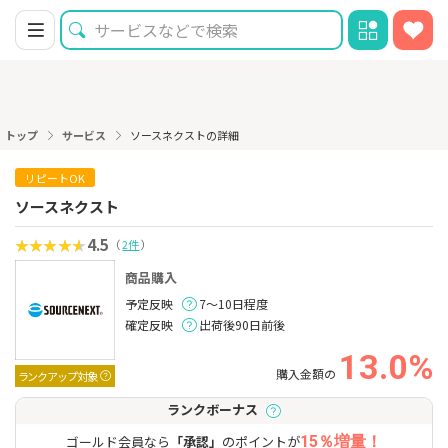
トップ
サービス
ソースネクストの詳細
リピートOK
ソースネクスト
4.5
（
2件
）
商品購入
予定反映
7～10日程度
確定反映
出荷後90日前後
13.0%
購入金額の
ランクアップ対象
ランクボーナス
ゴールド会員なら
「承認」
のポイントが
15％増量！