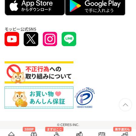
モッピー公式SNS
© CERES INC.
3000P
まずはここ
黒字還元も