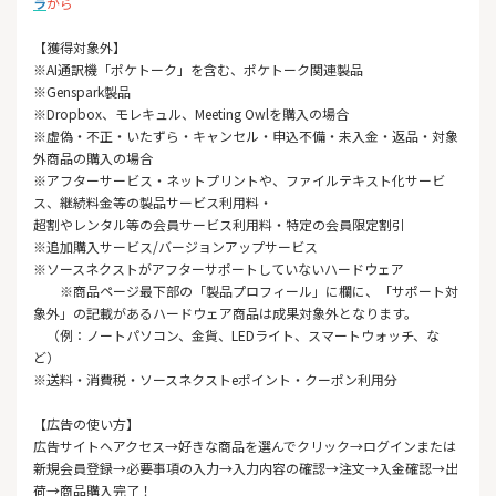
ラ
から
【獲得対象外】
※AI通訳機「ポケトーク」を含む、ポケトーク関連製品
※Genspark製品
※Dropbox、モレキュル、Meeting Owlを購入の場合
※虚偽・不正・いたずら・キャンセル・申込不備・未入金・返品・対象
外商品の購入の場合
※アフターサービス・ネットプリントや、ファイルテキスト化サービ
ス、継続料金等の製品サービス利用料・
超割やレンタル等の会員サービス利用料・特定の会員限定割引
※追加購入サービス/バージョンアップサービス
※ソースネクストがアフターサポートしていないハードウェア
※商品ページ最下部の「製品プロフィール」に欄に、「サポート対
象外」の記載があるハードウェア商品は成果対象外となります。
（例：ノートパソコン、金貨、LEDライト、スマートウォッチ、な
ど）
※送料・消費税・ソースネクストeポイント・クーポン利用分
【広告の使い方】
広告サイトへアクセス→好きな商品を選んでクリック→ログインまたは
新規会員登録→必要事項の入力→入力内容の確認→注文→入金確認→出
荷→商品購入完了！