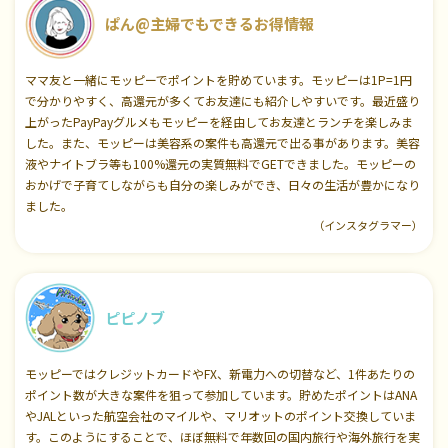
ぱん@主婦でもできるお得情報
ママ友と一緒にモッピーでポイントを貯めています。モッピーは1P=1円
で分かりやすく、高還元が多くてお友達にも紹介しやすいです。最近盛り
上がったPayPayグルメもモッピーを経由してお友達とランチを楽しみま
した。また、モッピーは美容系の案件も高還元で出る事があります。美容
液やナイトブラ等も100%還元の実質無料でGETできました。モッピーの
おかげで子育てしながらも自分の楽しみができ、日々の生活が豊かになり
ました。
（インスタグラマー）
ピピノブ
モッピーではクレジットカードやFX、新電力への切替など、1件あたりの
ポイント数が大きな案件を狙って参加しています。貯めたポイントはANA
やJALといった航空会社のマイルや、マリオットのポイント交換していま
す。このようにすることで、ほぼ無料で年数回の国内旅行や海外旅行を実