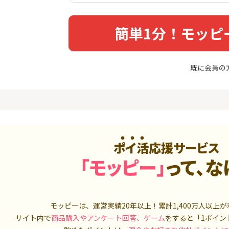
入診断※
（利用）
5,000P
10,000P
簡単1分！モッピ
4
4
ニメストア
超還元☆JCB CARD W/JCB
IG証券
CARD W plus L(39歳以下限
定)
800P
14,000P
既に会員の
5
5
OR賃貸
三菱ＵＦＪカード【アメリ
松井証券【
）
カン・エキスプレス®限定】
2,100P
13,000P
6
6
【合計最大18,700円相当！
SUSTEN(
】楽天カード【JCBキャンペ
座
ーン実施中】
ポイ活応援サービス
8,000P
10,000P
「モッピー」
って、な
7
7
（動画視
【最大38,000円相当】三井
マネックス証
住友カード（NL）
取引可能★
900P
9,000P
モッピーは、運営実績20年以上！累計
1,400万人
以上が
8
8
3回回答（
PayPayカード＜最短7日付
SBI証券 確
サイト内で
商品購入やアンケート回答、ゲーム
をすると「1ポイン
）】楽天イ
与＞
o