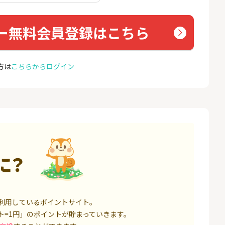
座開設
コミュ
13,000P
1,500P
ー無料会員登録はこちら
4
4
ミラリタ｜初回投資でAmaz
ドコモ 
onギフト5,000円分プレゼ
ント
18,000P
15,000P
方は
こちらからログイン
5
5
口座開設】
※過去最高20,000P！※【三
NUR
井住友銀行】法人ネット口
ョン）
座 Trunk
1,500P
18,000P
6
6
サステン)NISA口
みずほ銀行 口座開設
カシモ
ス）
14,000P
6,000P
に？
7
7
券★100円から
SBI FXトレード【無料口座
EO光
開設】
8,500P
4,500P
利用しているポイントサイト。
8
8
定拠出年金 iDeC
松井証券【口座開設】
BB.e
ト=1円」のポイントが貯まっていきます。
ーエキ