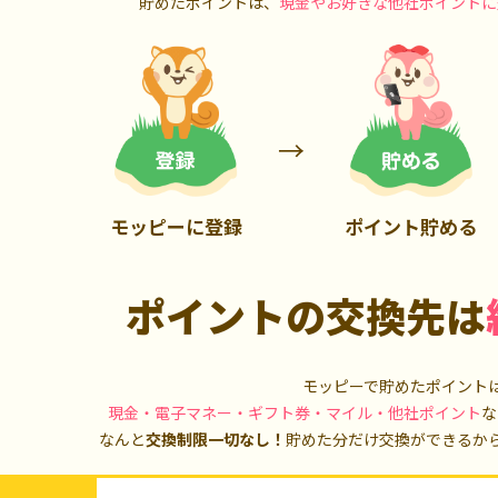
貯めたポイントは、
現金やお好きな他社ポイントに
700P
1,000P
モッピーに登録
ポイント貯める
ポイントの交換先は
モッピーで貯めたポイント
現金・電子マネー・ギフト券・マイル・他社ポイント
な
なんと
交換制限一切なし！
貯めた分だけ交換ができるか