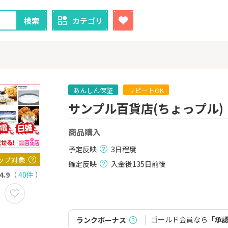
検索
カテゴリ
あんしん保証
リピートOK
サンプル百貨店(ちょっプル)
クレカ
証券
商品購入
1
1
！】U-NE
【過去最高還元】三菱ＵＦ
【超還元】S
試し]
Ｊカード【最大42,000円相
座開設+50,
予定反映
3日程度
当】
2,000P
12,000P
ップ対象
確定反映
入金後135日前後
4.9
（
40件
）
2
2
ーナスウォ
【超還元】エポスカード【
三菱UFJ 
めのモニ
最短4日付与】
：auカブコ
14,000P
12,000P
ゴールド会員なら
「承
ランクボーナス
3
3
Tトレンド
【超還元！】ライフカード
楽天証券