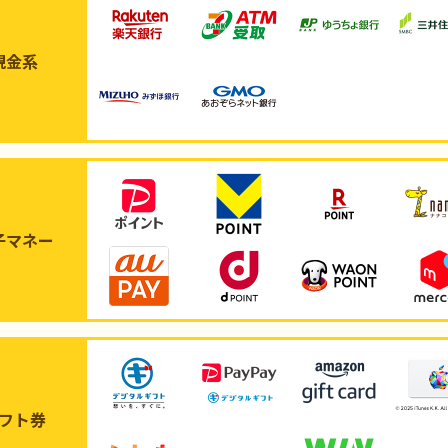
現金系
子マネー
フト券