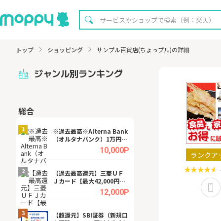
トップ
ショッピング
サンプル百貨店(ちょっプル)の詳細
ジャンル別ランキング
総合
無料
1
1
※過去最高※Alterna Bank
【8/16まで超還元
（オルタナバンク）1万円投
XT[31日間無料お
資完了
.0%
10,000P
ランクア
2
2
宿予
【過去最高還元】三菱ＵＦ
※還元UP※ヴィ
Ｊカード【最大42,000円相
ーカー【女性のた
当】
ターサイト】
.0%
12,000P
3
3
ング
【超還元】SBI証券（新規口
【リピートOK】I