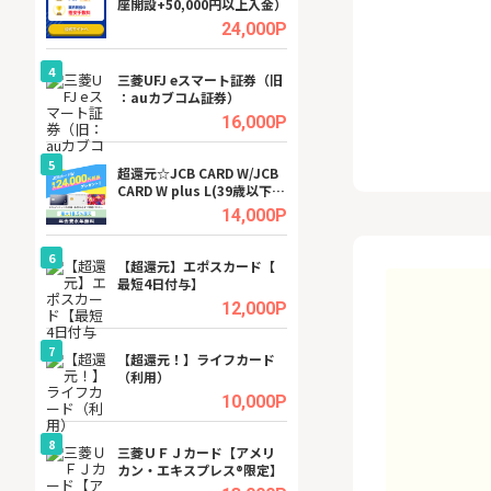
座開設+50,000円以上入金）
ビジネスツール導
高還元中※
.5%
24,000P
4
4
a（
三菱UFJ eスマート証券（旧
【無料即P】dア
：auカブコム証券）
【31日間無料】
.5%
16,000P
5
5
tel
超還元☆JCB CARD W/JCB
※還元アップ※DO
CARD W plus L(39歳以下限
（新規物件問合せ
定)
.0%
14,000P
6
6
内
【超還元】エポスカード【
Cievo(シエボ)
最短4日付与】
.0%
12,000P
7
7
行）
【超還元！】ライフカード
GFS無料特別講座
（利用）
聴）
.0%
10,000P
8
8
三菱ＵＦＪカード【アメリ
【無料アンケート
カン・エキスプレス®限定】
15歳〜29歳のみ
ンサイト