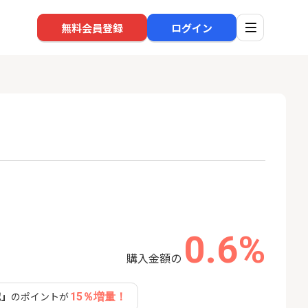
無料会員登録
ログイン
口座開設
回線
1
1
BI証券（新規口
※過去最高※Alterna Bank
auひ
000円以上入金）
（オルタナバンク）1万円投
資完了
24,000P
10,000P
0.6%
2
2
eスマート証券（旧
SBI新生銀行「口座開設」
ソフト
ム証券）
nk Li
購入金額の
16,000P
1,500P
認」
のポイントが
15％増量！
3
3
【合計8,000P】楽天銀行 口
【東海