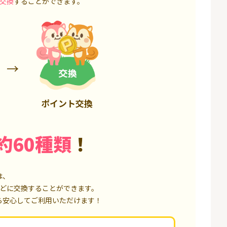
交換
することができます。
6,000P
1,500P
ポイント交換
約60種類
！
は、
どに交換することができます。
ら安心してご利用いただけます！