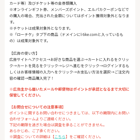
カード等）及びチケット等の金券類購入
※オンラインギフト券、メンバーズポイント、エルパカクーポンなどで
の購入の場合、充当された金額についてはポイント獲得対象外となりま
す。
※チケットは成果対象外となります。
※「ローチケ」タブ下の商品（ドメインにl-tike.comと入っているも
の）は成果対象外です。
【広告の使い方】
広告サイトへアクセス→お好きな商品を選ぶ→カートに入れるをクリッ
ク→カートを見るをクリック→レジへ進むをクリック→ログインするも
しくはお客様情報の入力へをクリック→お支払い方法を選択→ご注文内
容の確認→商品購入完了！
※広告主から届いたメールや郵便物はポイントが承認となるまで大切に
保管してください。
【お問合せについての注意事項】
ポイントに関するお問い合わせにつきましては、以下の期限内にお問い
合わせフォームよりご連絡ください。
下記の期限を過ぎた場合は調査を承ることができません。
あらかじめ、ご了承ください。
※調査についての詳細は【
こちら
】をご確認ください。