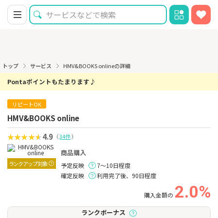
トップ
サービス
HMV&BOOKS onlineの詳細
Pontaポイントもたまります♪
リピートOK
HMV&BOOKS online
4.9
（
34件
）
商品購入
ランクアップ対象
予定反映
7～10日程度
確定反映
利用完了後、90日程度
2.0%
購入金額の
ランクボーナス