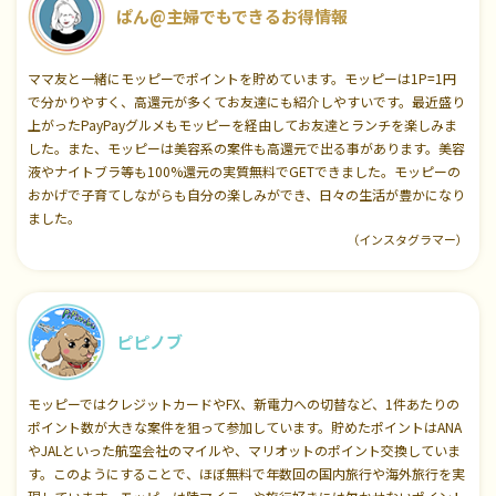
ぱん@主婦でもできるお得情報
ママ友と一緒にモッピーでポイントを貯めています。モッピーは1P=1円
で分かりやすく、高還元が多くてお友達にも紹介しやすいです。最近盛り
上がったPayPayグルメもモッピーを経由してお友達とランチを楽しみま
した。また、モッピーは美容系の案件も高還元で出る事があります。美容
液やナイトブラ等も100%還元の実質無料でGETできました。モッピーの
おかげで子育てしながらも自分の楽しみができ、日々の生活が豊かになり
ました。
（インスタグラマー）
ピピノブ
モッピーではクレジットカードやFX、新電力への切替など、1件あたりの
ポイント数が大きな案件を狙って参加しています。貯めたポイントはANA
やJALといった航空会社のマイルや、マリオットのポイント交換していま
す。このようにすることで、ほぼ無料で年数回の国内旅行や海外旅行を実