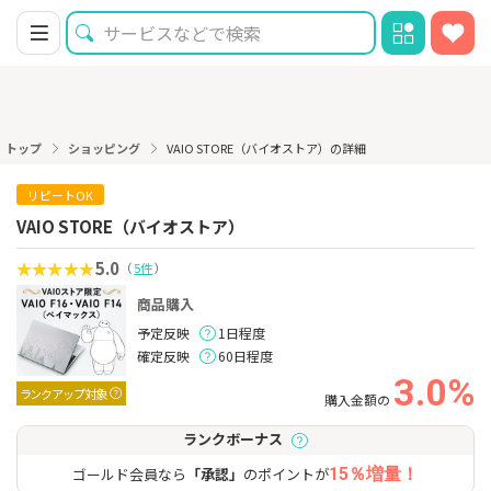
トップ
ショッピング
VAIO STORE（バイオストア）の詳細
リピートOK
VAIO STORE（バイオストア）
5.0
（
5件
）
商品購入
予定反映
1日程度
確定反映
60日程度
3.0%
ランクアップ対象
購入金額の
ランクボーナス
ゴールド会員なら
「承認」
のポイントが
15％増量！