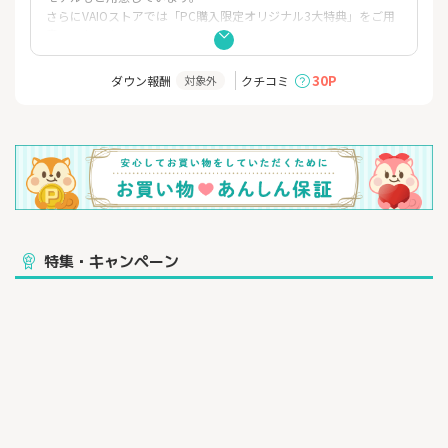
さらにVAIOストアでは「PC購入限定オリジナル3大特典」をご用
意しております。
【1】PC全商品 VAIOストア パソコン3年延長サポート あるいは パ
ソコン3年あんしんサポートが付帯
30P
ダウン報酬
クチコミ
対象外
【2】購入サポート：36回までのショッピングローンの金利手数料
無料
【3】プリペイド式使い切りタイプのVAIOオリジナルSIMをプレゼ
ント！
※アウトレットモデルは除きます
安心に安全な高品質ノートPCをお探しなら、ぜひVAIOストアをご
利用ください。
特集・キャンペーン