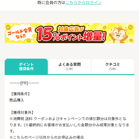
既に会員の方は
こちらからログイン
よくある質問
クチコミ
ポイント
獲得条件
（1件）
（5件）
ｰｰｰｰｰｰ[PR]ｰｰｰｰｰｰ
【獲得条件】
商品購入
【獲得対象外】
※消費税 送料 クーポンおよびキャンペーンでの値引額分は対象外とな
ります。(※最終的にお客様がお支払いした金額分のみ成果対象となりま
す。
※こちらのページ以外からのお申込みの場合