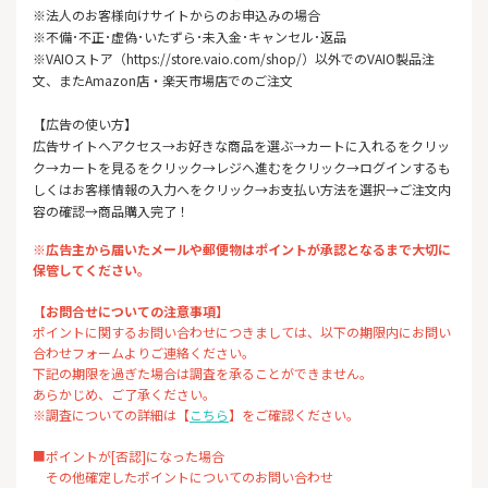
※法人のお客様向けサイトからのお申込みの場合
※不備･不正･虚偽･いたずら･未入金･キャンセル･返品
※VAIOストア（https://store.vaio.com/shop/）以外でのVAIO製品注
文、またAmazon店・楽天市場店でのご注文
【広告の使い方】
広告サイトへアクセス→お好きな商品を選ぶ→カートに入れるをクリッ
ク→カートを見るをクリック→レジへ進むをクリック→ログインするも
しくはお客様情報の入力へをクリック→お支払い方法を選択→ご注文内
容の確認→商品購入完了！
※広告主から届いたメールや郵便物はポイントが承認となるまで大切に
保管してください。
【お問合せについての注意事項】
ポイントに関するお問い合わせにつきましては、以下の期限内にお問い
合わせフォームよりご連絡ください。
下記の期限を過ぎた場合は調査を承ることができません。
あらかじめ、ご了承ください。
※調査についての詳細は【
こちら
】をご確認ください。
■ポイントが[否認]になった場合
その他確定したポイントについてのお問い合わせ