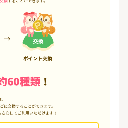
交換
することができます。
85,000P
18,000P
ポイント交換
約60種類
！
は、
どに交換することができます。
ら安心してご利用いただけます！