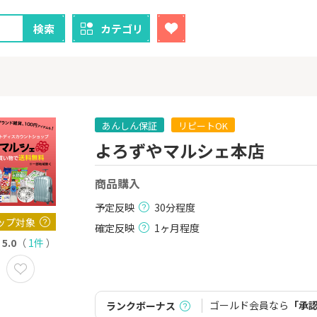
検索
カテゴリ
あんしん保証
リピートOK
よろずやマルシェ本店
クレカ
証券
商品購入
1
1
！】U-NE
【過去最高還元】三菱ＵＦ
【8/9まで超
試し]
Ｊカード【最大42,000円相
（新規口座開設
予定反映
30分程度
当】
上入金）
2,000P
12,000P
ップ対象
確定反映
1ヶ月程度
5.0
（
1件
）
2
2
ニメストア
【超還元！】ライフカード
※土日限定
（利用）
券
800P
10,000P
ゴールド会員なら
「承
ランクボーナス
3
3
「labol
【8/9まで12,000P】三井住
※15日まで