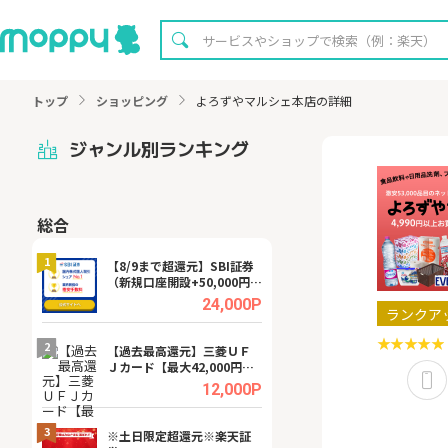
トップ
ショッピング
よろずやマルシェ本店の詳細
ジャンル別ランキング
総合
無料
1
1
【8/9まで超還元】SBI証券
【8/16まで超還元
（新規口座開設+50,000円以
XT[31日間無料お
上入金）
.0%
24,000P
ランクア
2
2
宿予
【過去最高還元】三菱ＵＦ
【無料即P】dア
Ｊカード【最大42,000円相
【31日間無料】
当】
.0%
12,000P
3
3
a（
※土日限定超還元※楽天証
請求書買取サービス