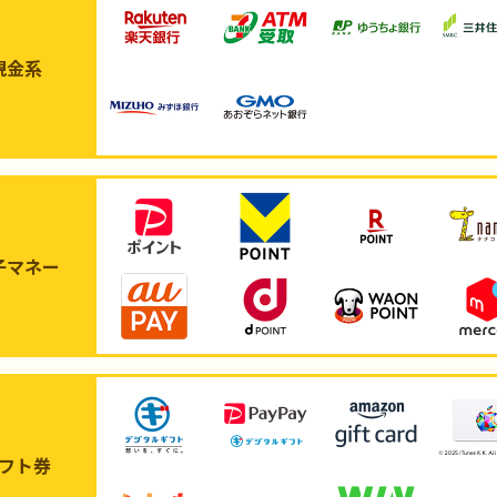
現金系
子マネー
フト券