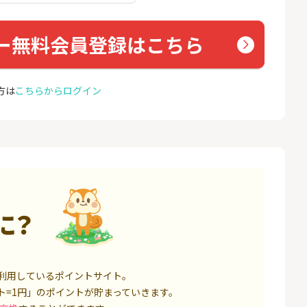
ト証券（旧：au
座開設
nk Li
券）
16,000P
1,500P
ー無料会員登録はこちら
4
4
※合計最大82,400円相当※
auひ
【三井住友銀行】Olive口座
u光So
開設
18,000P
4,400P
方は
こちらからログイン
5
5
規取引1回で10,
【超還元】SBI証券(新規総
※過去
ET）
合口座開設+NISA口座開設)
MAX
ス）
5,000P
7,500P
6
6
口座開設】
ミラリタ｜初回投資でAmaz
Soft
onギフト5,000円分プレゼ
光[N
ント
1,500P
15,000P
に？
7
7
レード証券
SBI FXトレード【無料口座
ドコモ
開設】
1,300P
4,500P
利用しているポイントサイト。
8
8
回りファンド(
※過去最高20,000P！※【三
BB.e
ト=1円」のポイントが貯まっていきます。
投資完了)
井住友銀行】法人ネット口
エキサ
座 Trunk