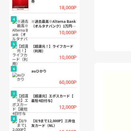
券
(ラボル)」
.5%
18,000P
4
4
ング
※過去最高※Alterna Bank
グリーン・ワーク
（オルタナバンク）1万円投
料資料請求
資完了
.5%
10,000P
5
5
tel
【超還元！】ライフカード
【無料相談】暮ら
（利用）
シェルジュ
.0%
10,000P
6
6
行）
auひかり
【無料即550P】D
無料トライアル）
.0%
60,000P
7
7
【超還元】エポスカード【
【リピートOK】I
最短4日付与】
ビジネスツール導
高還元中※
.0%
12,000P
8
8
ワクワ
【8/9まで12,000P】三井住
GFS無料特別講座
ャ
友カード（NL）
聴）