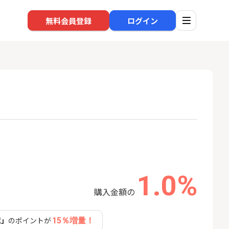
無料会員登録
ログイン
口座開設
回線
1
1
還元】SBI証券
※過去最高※Alterna Bank
NUR
+50,000円以
（オルタナバンク）1万円投
ョン）
資完了
24,000P
10,000P
1.0%
2
2
超還元※楽天証
SBI新生銀行「口座開設」
auひ
購入金額の
18,000P
1,500P
認」
のポイントが
15％増量！
3
3
高還元中※三菱U
【合計8,000P】楽天銀行 口
ソフト