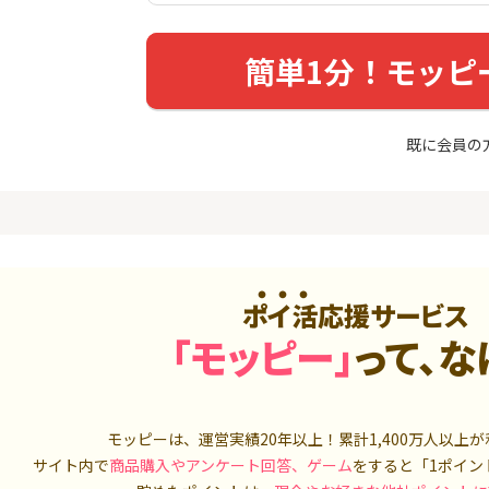
友カード（NL）
FJ eスマー
カブコム証
20,000P
12,000P
簡単1分！モッピ
4
4
ホース 無
【超還元】エポスカード【
IG証券
最短4日付与】
4,000P
12,000P
既に会員の
5
5
しのコン
8/9まで高還元リクルートカ
TOSSY（新
ード
000円相当G
5,000P
5,000P
6
6
MM TV（
【合計最大18,700円相当！
松井証券【
】楽天カード【JCBキャンペ
ーン実施中】
ポイ活応援サービス
550P
10,000P
「モッピー」
って、な
7
7
Tトレンド
超還元☆JCB CARD W/JCB
SBIネオト
入診断※
CARD W plus L(39歳以下限
定)
5,000P
14,000P
モッピーは、運営実績20年以上！累計
1,400万人
以上が
8
8
（動画視
【過去最高★20,000P】JAL
日産証券の利
サイト内で
商品購入やアンケート回答、ゲーム
をすると「1ポイン
カード CLUB-Aゴールドカー
1,000万円
ド/CLUB-Aカード（VISA）