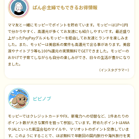
ぱん@主婦でもできるお得情報
ママ友と一緒にモッピーでポイントを貯めています。モッピーは1P=1円
で分かりやすく、高還元が多くてお友達にも紹介しやすいです。最近盛り
上がったPayPayグルメもモッピーを経由してお友達とランチを楽しみま
した。また、モッピーは美容系の案件も高還元で出る事があります。美容
液やナイトブラ等も100%還元の実質無料でGETできました。モッピーの
おかげで子育てしながらも自分の楽しみができ、日々の生活が豊かになり
ました。
（インスタグラマー）
ピピノブ
モッピーではクレジットカードやFX、新電力への切替など、1件あたりの
ポイント数が大きな案件を狙って参加しています。貯めたポイントはANA
やJALといった航空会社のマイルや、マリオットのポイント交換していま
す。このようにすることで、ほぼ無料で年数回の国内旅行や海外旅行を実