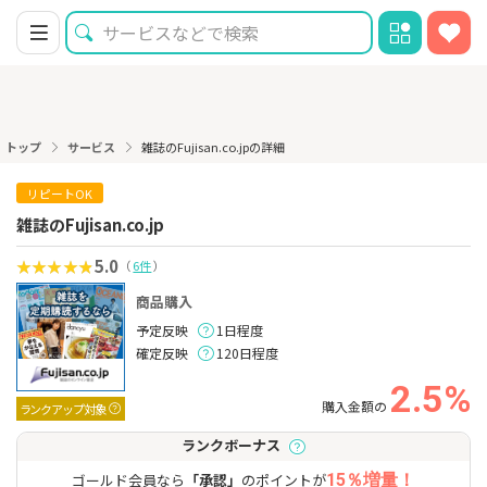
トップ
サービス
雑誌のFujisan.co.jpの詳細
リピートOK
雑誌のFujisan.co.jp
5.0
（
6件
）
商品購入
予定反映
1日程度
確定反映
120日程度
2.5%
購入金額の
ランクアップ対象
ランクボーナス
ゴールド会員なら
「承認」
のポイントが
15％増量！