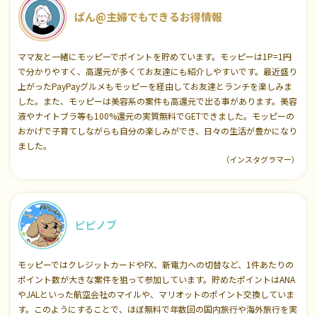
ぱん@主婦でもできるお得情報
ママ友と一緒にモッピーでポイントを貯めています。モッピーは1P=1円
で分かりやすく、高還元が多くてお友達にも紹介しやすいです。最近盛り
上がったPayPayグルメもモッピーを経由してお友達とランチを楽しみま
した。また、モッピーは美容系の案件も高還元で出る事があります。美容
液やナイトブラ等も100%還元の実質無料でGETできました。モッピーの
おかげで子育てしながらも自分の楽しみができ、日々の生活が豊かになり
ました。
（インスタグラマー）
ピピノブ
モッピーではクレジットカードやFX、新電力への切替など、1件あたりの
ポイント数が大きな案件を狙って参加しています。貯めたポイントはANA
やJALといった航空会社のマイルや、マリオットのポイント交換していま
す。このようにすることで、ほぼ無料で年数回の国内旅行や海外旅行を実