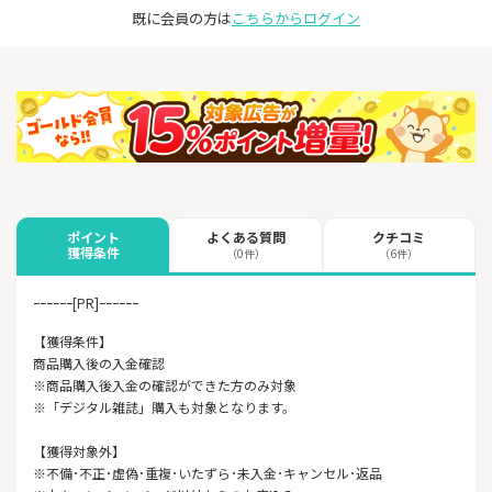
既に会員の方は
こちらからログイン
よくある質問
クチコミ
ポイント
獲得条件
（0件）
（6件）
ｰｰｰｰｰｰ[PR]ｰｰｰｰｰｰ
【獲得条件】
商品購入後の入金確認
※商品購入後入金の確認ができた方のみ対象
※「デジタル雑誌」購入も対象となります。
【獲得対象外】
※不備･不正･虚偽･重複･いたずら･未入金･キャンセル･返品