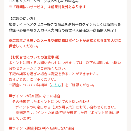
※本キャンペーンページ以外からのお申込み
※「月額払いサービス」は成果対象外となります
【広告の使い方】
広告サイトへアクセス→好きな商品を選択→ログインもしくは新規会員
登録→必要事項を入力→入力内容の確認→入金確認→商品購入完了！
※広告主から届いたメールや郵便物はポイントが承認となるまで大切に
保管してください。
【お問合せについての注意事項】
ポイントに関するお問い合わせにつきましては、以下の期限内にお問い
合わせフォームよりご連絡ください。
下記の期限を過ぎた場合は調査を承ることができません。
あらかじめ、ご了承ください。
※調査についての詳細は【
こちら
】をご確認ください。
■ポイントが[否認]になった場合
その他確定したポイントについてのお問い合わせ
…ポイントの判定日から【10か月以内】にお問い合わせください。
※判定日：ポイントの承認/否認が確定した日（ポイント通帳に記
載しています）
■ポイント通帳[判定中]へ反映しない場合