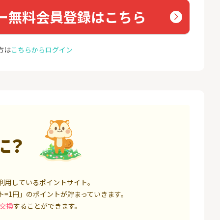
000円以上入金）
座開設
ー無料会員登録はこちら
24,000P
1,500P
4
4
ミラリタ｜初回投資でAmaz
NUR
onギフト5,000円分プレゼ
ョン）
方は
こちらからログイン
ント
18,000P
15,000P
5
5
口座開設】
みずほ銀行 口座開設
EO光
1,500P
6,000P
6
6
サステン)NISA口
SBI FXトレード【無料口座
Yステ
開設】
に？
14,000P
4,500P
7
7
券★100円から
松井証券【口座開設】
お名前
8,500P
1,500P
利用しているポイントサイト。
ト=1円」のポイントが貯まっていきます。
8
8
回りファンド(
※過去最高20,000P！※【三
Aira
交換
することができます。
投資完了)
井住友銀行】法人ネット口
座 Trunk