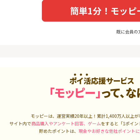
めのモニ
最短4日付与】
座開設+50,
簡単1分！モッピ
14,000P
12,000P
4
4
Tトレンド
超還元☆JCB CARD W/JCB
IG証券
入診断※
CARD W plus L(39歳以下限
既に会員の
定)
5,000P
14,000P
5
5
OR賃貸
【超還元！】ライフカード
松井証券【
）
（利用）
2,100P
10,000P
6
6
A TV（無
三菱ＵＦＪカード【アメリ
SUSTEN(
ポイ活応援サービス
カン・エキスプレス®限定】
座
「モッピー」
って、な
550P
13,000P
7
7
3回回答（
PayPayカード＜最短7日付
マネックス証
）】楽天イ
与＞
取引可能★
700P
1,000P
モッピーは、運営実績20年以上！累計
1,400万人
以上が
サイト内で
商品購入やアンケート回答、ゲーム
をすると「1ポイン
8
8
（動画視
【過去最高★20,000P】JAL
日産証券の利
貯めたポイントは、
現金やお好きな他社ポイントに
カード CLUB-Aゴールドカー
1,000万円
ド/CLUB-Aカード（VISA）