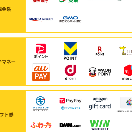
現金系
子マネー
フト券