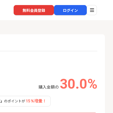
無料会員登録
ログイン
口座開設
回線
1
1
高還元中※三菱U
※過去最高※Alterna Bank
auひ
ト証券（旧：au
（オルタナバンク）1万円投
券）
資完了
16,000P
10,000P
30.0%
購入金額の
2
2
SBI新生銀行「口座開設」
ソフト
nk Li
13,000P
1,500P
認」
のポイントが
15％増量！
3
3
BI証券（新規口
【合計8,000P】楽天銀行 口
グロー