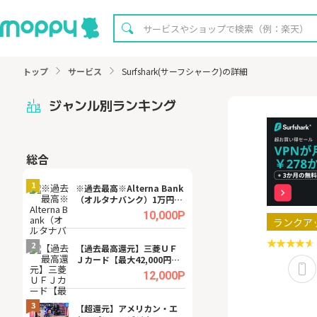
トップ
サービス
Surfshark(サーフシャーク)の詳細
ジャンル別ランキング
総合
無料
1
1
※過去最高※Alterna Bank
【無料即P】dア
（オルタナバンク）1万円投
【31日間無料】
資完了
.0%
10,000P
ランクア
2
2
宿予
【過去最高還元】三菱ＵＦ
【8/16まで超還元
Ｊカード【最大42,000円相
XT[31日間無料お
当】
.0%
12,000P
3
3
ング
【超還元】アメリカン・エ
※還元UP※ヴィ