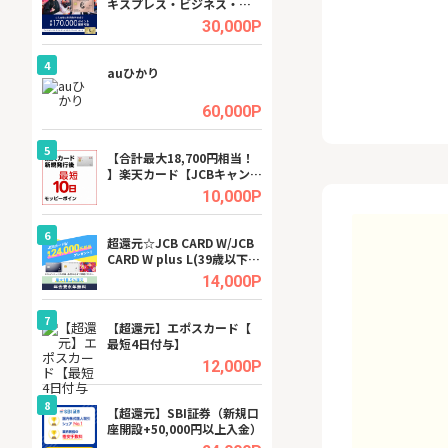
キスプレス・ビジネス・ゴ
ーカー【女性のた
ールド・カード
ターサイト】
.5%
30,000P
4
4
行）
auひかり
【リピートOK】I
ビジネスツール導
高還元中※
.0%
60,000P
5
5
a（
【合計最大18,700円相当！
※還元アップ※DO
】楽天カード【JCBキャンペ
（新規物件問合せ
ーン実施中】
.5%
10,000P
6
6
tel
超還元☆JCB CARD W/JCB
【無料即P】FANZ
CARD W plus L(39歳以下限
料トライアル）
定)
.0%
14,000P
7
7
【超還元】エポスカード【
【無料アンケート
最短4日付与】
15歳〜29歳のみ
ンサイト
.0%
12,000P
8
8
【超還元】SBI証券（新規口
GFS無料特別講座
座開設+50,000円以上入金）
聴）