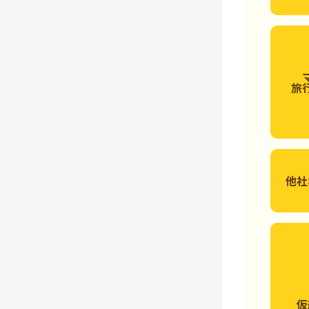
旅
他社
仮