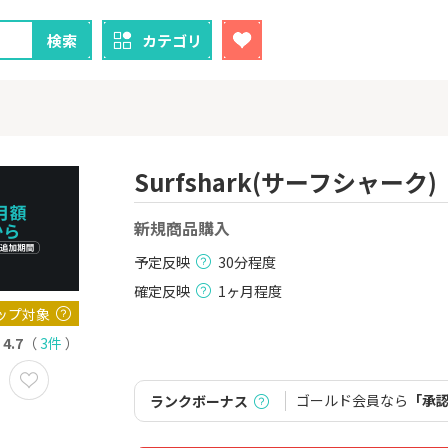
検索
カテゴリ
Surfshark(サーフシャーク)
クレカ
証券
新規商品購入
予定反映
30分程度
1
1
ニメストア
【過去最高還元】三菱ＵＦ
※15日まで
Ｊカード【最大42,000円相
FJ eスマー
確定反映
1ヶ月程度
当】
カブコム証
800P
12,000P
ップ対象
4.7
（
3件
）
2
2
！】U-NE
【合計最大18,700円相当！
楽天証券
試し]
】楽天カード【JCBキャンペ
ーン実施中】
2,000P
10,000P
ゴールド会員なら
「承
ランクボーナス
3
3
ーナスウォ
【超還元】エポスカード【
【超還元】S