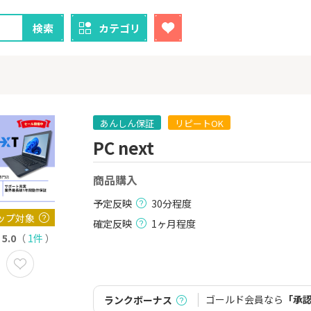
検索
カテゴリ
あんしん保証
リピートOK
PC next
クレカ
証券
商品購入
1
1
！】U-NE
【超還元！】ライフカード
【8/9まで超
試し]
（利用）
（新規口座開設
予定反映
30分程度
上入金）
2,000P
10,000P
ップ対象
確定反映
1ヶ月程度
5.0
（
1件
）
2
2
ニメストア
【超還元】エポスカード【
※土日限定
最短4日付与】
券
800P
12,000P
ゴールド会員なら
「承
ランクボーナス
3
3
Tトレンド
【過去最高還元】三菱ＵＦ
IG証券