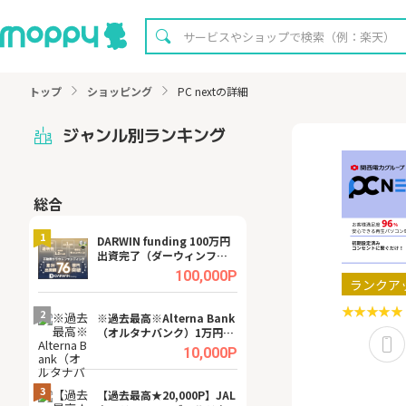
トップ
ショッピング
PC nextの詳細
ジャンル別ランキング
総合
無料
1
1
DARWIN funding 100万円
【8/16まで超還元
出資完了（ダーウィンファ
XT[31日間無料お
ンディング）
.0%
100,000P
ランクア
2
2
宿予
※過去最高※Alterna Bank
【無料即P】dア
（オルタナバンク）1万円投
【31日間無料】
資完了
.0%
10,000P
3
3
a（
【過去最高★20,000P】JAL
【リピートOK】I