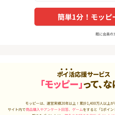
入診断※
Ｊカード【最大42,000円相
当】
5,000P
12,000P
簡単1分！モッピ
4
4
ーナスウォ
【過去最高★20,000P】JAL
※15日まで
めのモニ
カード CLUB-Aゴールドカー
FJ eスマー
ド/CLUB-Aカード（VISA）
カブコム証
14,000P
20,000P
既に会員の
5
5
しのコン
超還元☆JCB CARD W/JCB
【高還元】楽天
CARD W plus L(39歳以下限
定)
5,000P
14,000P
6
6
MM TV（
【超還元】JAL普通カード(
JFX「MATR
Master限定)
トリックス
ポイ活応援サービス
550P
10,000P
「モッピー」
って、な
7
7
ds(ファ
【合計最大18,700円相当！
マネックス証
家登録】
】楽天カード【JCBキャンペ
取引可能★
ーン実施中】
2,500P
10,000P
モッピーは、運営実績20年以上！累計
1,400万人
以上が
8
8
（動画視
三菱ＵＦＪカード【アメリ
SBI証券 確
サイト内で
商品購入やアンケート回答、ゲーム
をすると「1ポイン
カン・エキスプレス®限定】
o