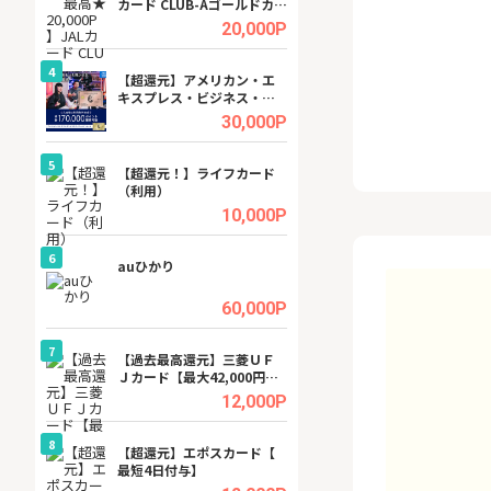
カード CLUB-Aゴールドカー
ビジネスツール導
ド/CLUB-Aカード（VISA）
高還元中※
.5%
20,000P
4
4
ング
【超還元】アメリカン・エ
※還元UP※ヴィ
キスプレス・ビジネス・ゴ
ーカー【女性のた
ールド・カード
ターサイト】
.5%
30,000P
5
5
tel
【超還元！】ライフカード
【無料相談】暮ら
（利用）
シェルジュ
.0%
10,000P
6
6
ワクワ
auひかり
【無料即550P】D
ャ
無料トライアル）
.0%
60,000P
7
7
行）
【過去最高還元】三菱ＵＦ
【還元UP中】Fun
Ｊカード【最大42,000円相
ンズ)【無料投資
当】
.0%
12,000P
8
8
【J
【超還元】エポスカード【
GFS無料特別講座
最短4日付与】
聴）