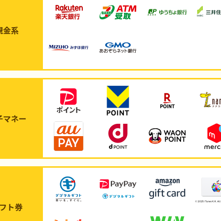
現金系
子マネー
フト券