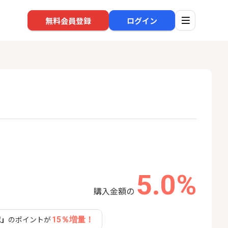
無料会員登録
ログイン
口座開設
回線
1
1
還元】SBI証券
※過去最高※Alterna Bank
auひ
+50,000円以
（オルタナバンク）1万円投
資完了
24,000P
10,000P
5.0%
2
2
超還元※楽天証
みずほ銀行 口座開設
ソフト
nk Li
購入金額の
18,000P
6,000P
認」
のポイントが
15％増量！
3
3
【合計8,000P】楽天銀行 口
NUR