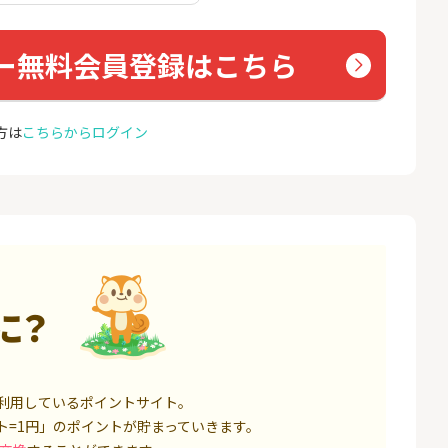
座開設
ョン）
18,000P
1,500P
ー無料会員登録はこちら
4
4
高還元中※三菱U
【親権者さまの代理申込専
お名前
ト証券（旧：au
用】三井住友銀行Oliveお子
券）
さま用口座
16,000P
4,400P
方は
こちらからログイン
5
5
証券 iDeCo
SBI新生銀行「口座開設」
GMO
（キャ
3,200P
1,500P
6
6
IX TRADER（マ
※8/9まで緊急UP※【三菱
モバレ
トレーダー）」
ＵＦＪ銀行】普通預金口座
開設
12,000P
4,000P
に？
7
7
券★100円から
GMOあおぞらネット銀行【
＜1ギ
法人口座開設】
ト×ド
8,500P
20,100P
利用しているポイントサイト。
8
8
定拠出年金 iDeC
※過去最高20,000P！※【三
グロー
ト=1円」のポイントが貯まっていきます。
井住友銀行】法人ネット口
座 Trunk