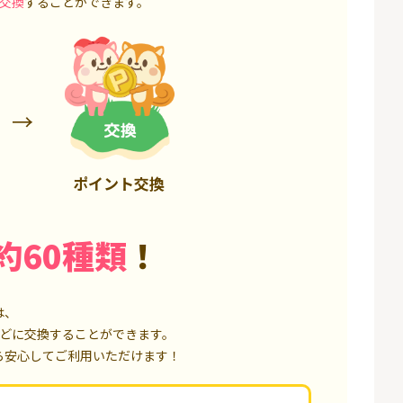
交換
することができます。
6,000P
18,000P
ポイント交換
約60種類
！
は、
どに交換することができます。
ら安心してご利用いただけます！