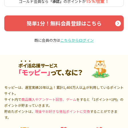
ゴールド会員なら
「承認」
のポイントが
15％増量！
簡単1分！無料会員登録はこちら
既に会員の方は
こちらからログイン
ポイ活応援サービス
「モッピー」
って、なに？
モッピーは、運営実績20年以上！累計
1,400万人
以上が利用しているポイント
サイト。
サイト内で
商品購入やアンケート回答、ゲーム
をすると「1ポイント=1円」の
ポイントが貯まっていきます。
貯めたポイントは、
現金やお好きな他社ポイントに交換
することができま
す。