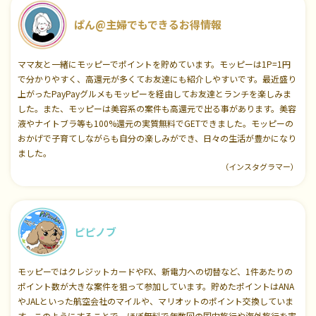
ぱん@主婦でもできるお得情報
ママ友と一緒にモッピーでポイントを貯めています。モッピーは1P=1円
で分かりやすく、高還元が多くてお友達にも紹介しやすいです。最近盛り
上がったPayPayグルメもモッピーを経由してお友達とランチを楽しみま
した。また、モッピーは美容系の案件も高還元で出る事があります。美容
液やナイトブラ等も100%還元の実質無料でGETできました。モッピーの
おかげで子育てしながらも自分の楽しみができ、日々の生活が豊かになり
ました。
（インスタグラマー）
ピピノブ
モッピーではクレジットカードやFX、新電力への切替など、1件あたりの
ポイント数が大きな案件を狙って参加しています。貯めたポイントはANA
やJALといった航空会社のマイルや、マリオットのポイント交換していま
す。このようにすることで、ほぼ無料で年数回の国内旅行や海外旅行を実