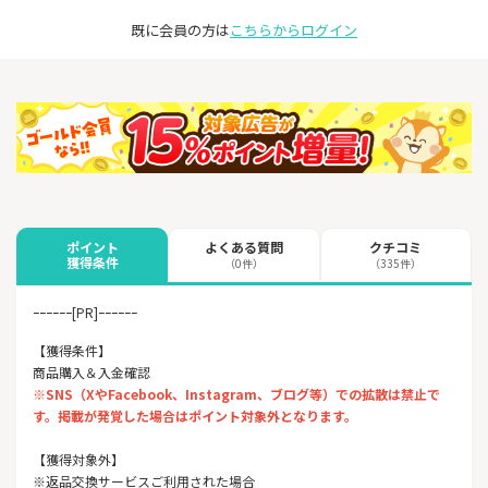
既に会員の方は
こちらからログイン
よくある質問
クチコミ
ポイント
獲得条件
（0件）
（335件）
ｰｰｰｰｰｰ[PR]ｰｰｰｰｰｰ
【獲得条件】
商品購入＆入金確認
※SNS（XやFacebook、Instagram、ブログ等）での拡散は禁止で
す。掲載が発覚した場合はポイント対象外となります。
【獲得対象外】
※返品交換サービスご利用された場合