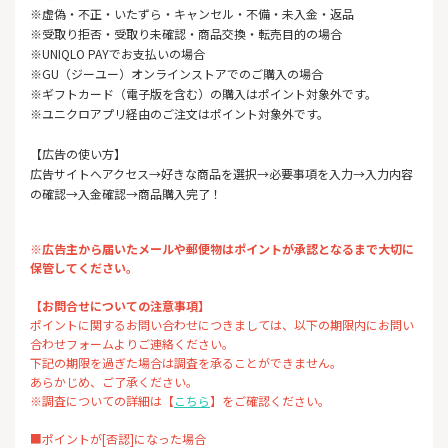
※虚偽・不正・いたずら・キャンセル・不備・未入金・返品
※受取り拒否・受取り未確認・商品交換・転売目的の場合
※UNIQLO PAYでお支払いの場合
※GU（ジーユー）オンラインストアでのご購入の場合
※ギフトカード（電子版を含む）の購入はポイント対象外です。
※ユニクロアプリ経由のご注文はポイント対象外です。
【広告の使い方】
広告サイトへアクセス→好きな商品を選択→必要事項を入力→入力内容
の確認→入金確認→商品購入完了！
※広告主から届いたメールや郵便物はポイントが承認となるまで大切に
保管してください。
【お問合せについての注意事項】
ポイントに関するお問い合わせにつきましては、以下の期限内にお問い
合わせフォームよりご連絡ください。
下記の期限を過ぎた場合は調査を承ることができません。
あらかじめ、ご了承ください。
※調査についての詳細は【
こちら
】をご確認ください。
■ポイントが[否認]になった場合