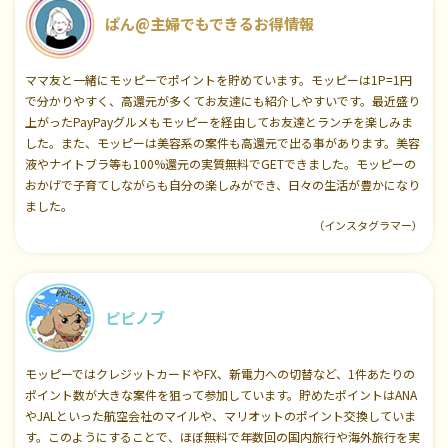
ぱん@主婦でもできるお得情報
ママ友と一緒にモッピーでポイントを貯めています。モッピーは1P=1円
で分かりやすく、高還元が多くてお友達にも紹介しやすいです。最近盛り
上がったPayPayグルメもモッピーを経由してお友達とランチを楽しみま
した。また、モッピーは美容系の案件も高還元で出る事があります。美容
液やナイトブラ等も100%還元の実質無料でGETできました。モッピーの
おかげで子育てしながらも自分の楽しみができ、日々の生活が豊かになり
ました。
（インスタグラマー）
ピピノブ
モッピーではクレジットカードやFX、新電力への切替など、1件あたりの
ポイント数が大きな案件を狙って参加しています。貯めたポイントはANA
やJALといった航空会社のマイルや、マリオットのポイント交換していま
す。このようにすることで、ほぼ無料で年数回の国内旅行や海外旅行を実