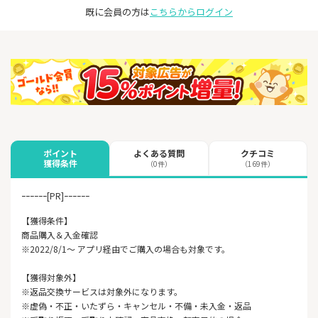
既に会員の方は
こちらからログイン
よくある質問
クチコミ
ポイント
獲得条件
（0件）
（169件）
ｰｰｰｰｰｰ[PR]ｰｰｰｰｰｰ
【獲得条件】
商品購入＆入金確認
※2022/8/1～ アプリ経由でご購入の場合も対象です。
【獲得対象外】
※返品交換サービスは対象外になります。
※虚偽・不正・いたずら・キャンセル・不備・未入金・返品