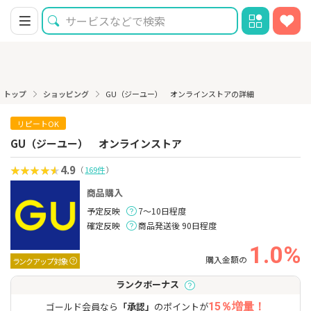
トップ
ショッピング
GU（ジーユー） オンラインストアの詳細
リピートOK
GU（ジーユー） オンラインストア
4.9
（
169件
）
商品購入
予定反映
7～10日程度
確定反映
商品発送後 90日程度
1.0%
購入金額の
ランクアップ対象
ランクボーナス
ゴールド会員なら
「承認」
のポイントが
15％増量！