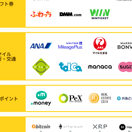
フト券
マイル
行・交通
ポイント