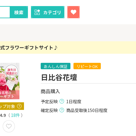
検索
カテゴリ
式フラワーギフトサイト♪
あんしん保証
リピートOK
クレカ
証券
日比谷花壇
1
1
！】U-NE
【超還元！】ライフカード
【8/9まで超
試し]
（利用）
（新規口座開設
商品購入
上入金）
2,000P
10,000P
予定反映
1日程度
2
2
ップ対象
ニメストア
【超還元】エポスカード【
※土日限定
確定反映
商品受取後150日程度
最短4日付与】
券
4.9
（
18件
）
800P
12,000P
3
3
Tトレンド
【過去最高還元】三菱ＵＦ
IG証券