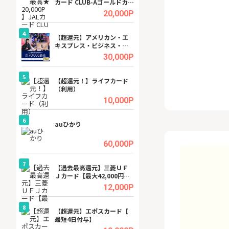
カード CLUB-Aゴールドカー
ビジネスツール導
ド/CLUB-Aカード（VISA）
高還元中※
.5%
20,000P
4
4
ング
【超還元】アメリカン・エ
※還元UP※ヴィ
キスプレス・ビジネス・ゴ
ーカー【女性のた
ールド・カード
ターサイト】
.5%
30,000P
5
5
tel
【超還元！】ライフカード
【無料相談】暮ら
（利用）
シェルジュ
.0%
10,000P
6
6
ワクワ
auひかり
【無料即550P】D
ャ
無料トライアル）
.0%
60,000P
7
7
行）
【過去最高還元】三菱ＵＦ
【還元UP中】Fun
Ｊカード【最大42,000円相
ンズ)【無料投資
当】
.0%
12,000P
8
8
【J
【超還元】エポスカード【
GFS無料特別講座
最短4日付与】
聴）