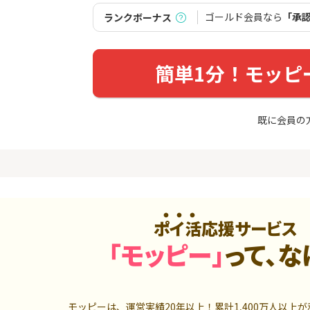
入診断※
Ｊカード【最大42,000円相
当】
ゴールド会員なら
「承
ランクボーナス
5,000P
12,000P
4
4
ーナスウォ
【過去最高★20,000P】JAL
※15日まで
めのモニ
カード CLUB-Aゴールドカー
FJ eスマー
簡単1分！モッピ
ド/CLUB-Aカード（VISA）
カブコム証
14,000P
20,000P
5
5
しのコン
超還元☆JCB CARD W/JCB
【高還元】楽天
既に会員の
CARD W plus L(39歳以下限
定)
5,000P
14,000P
6
6
MM TV（
【超還元】JAL普通カード(
JFX「MATR
Master限定)
トリックス
550P
10,000P
7
7
ポイ活応援サービス
ds(ファ
【合計最大18,700円相当！
マネックス証
家登録】
】楽天カード【JCBキャンペ
取引可能★
「モッピー」
って、な
ーン実施中】
2,500P
10,000P
8
8
（動画視
三菱ＵＦＪカード【アメリ
SBI証券 確
カン・エキスプレス®限定】
o
モッピーは、運営実績20年以上！累計
1,400万人
以上が