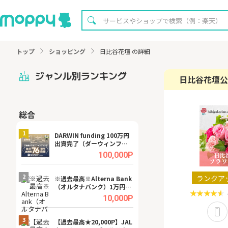
トップ
ショッピング
日比谷花壇 の詳細
ジャンル別ランキング
日比谷花壇公
総合
無料
1
1
DARWIN funding 100万円
【8/16まで超還元
出資完了（ダーウィンファ
XT[31日間無料お
ンディング）
.0%
100,000P
2
2
ランクア
宿予
※過去最高※Alterna Bank
【無料即P】dア
（オルタナバンク）1万円投
【31日間無料】
資完了
.0%
10,000P
3
3
a（
【過去最高★20,000P】JAL
【リピートOK】I