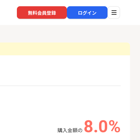
無料会員登録
ログイン
口座開設
回線
1
1
還元】SBI証券
※過去最高※Alterna Bank
auひ
+50,000円以
（オルタナバンク）1万円投
資完了
24,000P
10,000P
2
2
超還元※楽天証
みずほ銀行 口座開設
ソフト
nk Li
8.0%
18,000P
6,000P
購入金額の
3
3
【合計8,000P】楽天銀行 口
NUR