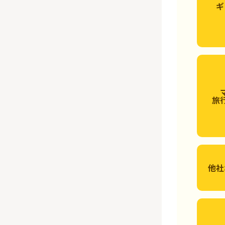
ギ
旅
他社