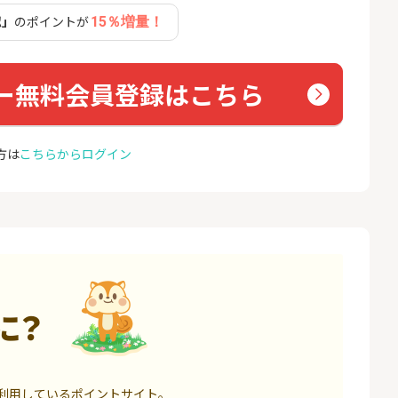
座開設
ョン）
認」
のポイントが
15％増量！
18,000P
1,500P
4
4
高還元中※三菱U
【親権者さまの代理申込専
お名前
ト証券（旧：au
用】三井住友銀行Oliveお子
ー無料会員登録はこちら
券）
さま用口座
16,000P
4,400P
5
5
証券 iDeCo
SBI新生銀行「口座開設」
GMO
方は
こちらからログイン
（キャ
3,200P
1,500P
6
6
IX TRADER（マ
※8/9まで緊急UP※【三菱
モバレ
トレーダー）」
ＵＦＪ銀行】普通預金口座
開設
12,000P
4,000P
7
7
券★100円から
GMOあおぞらネット銀行【
＜1ギ
法人口座開設】
ト×ド
に？
8,500P
20,100P
8
8
定拠出年金 iDeC
※過去最高20,000P！※【三
グロー
井住友銀行】法人ネット口
利用しているポイントサイト。
座 Trunk