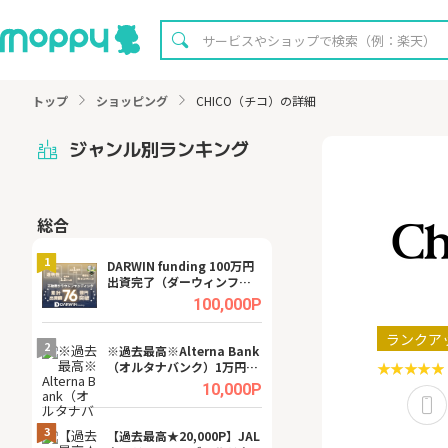
トップ
ショッピング
CHICO（チコ）の詳細
ジャンル別ランキング
総合
無料
1
1
DARWIN funding 100万円
【8/16まで超還元
出資完了（ダーウィンファ
XT[31日間無料お
ンディング）
.0%
100,000P
ランクア
2
2
宿予
※過去最高※Alterna Bank
【無料即P】dア
（オルタナバンク）1万円投
【31日間無料】
資完了
.0%
10,000P
3
3
a（
【過去最高★20,000P】JAL
【リピートOK】I