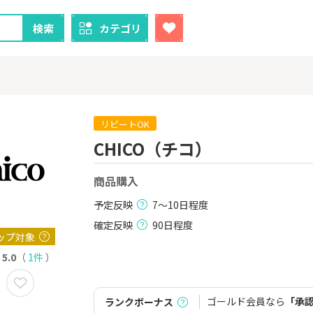
検索
カテゴリ
リピートOK
CHICO（チコ）
クレカ
証券
商品購入
1
1
！】U-NE
【超還元！】ライフカード
【8/9まで超
試し]
（利用）
（新規口座開設
予定反映
7～10日程度
上入金）
2,000P
10,000P
確定反映
90日程度
ップ対象
2
2
ニメストア
【超還元】エポスカード【
※土日限定
5.0
（
1件
）
最短4日付与】
券
800P
12,000P
ゴールド会員なら
「承
ランクボーナス
3
3
Tトレンド
【過去最高還元】三菱ＵＦ
IG証券