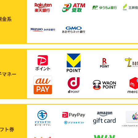
現金系
子マネー
フト券