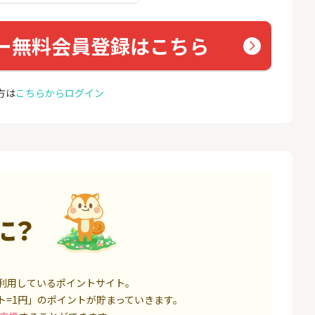
座開設
ョン）
18,000P
1,500P
ー無料会員登録はこちら
4
4
高還元中※三菱U
【親権者さまの代理申込専
お名前
ト証券（旧：au
用】三井住友銀行Oliveお子
券）
さま用口座
16,000P
4,400P
方は
こちらからログイン
5
5
証券 iDeCo
SBI新生銀行「口座開設」
GMO
（キャ
3,200P
1,500P
6
6
IX TRADER（マ
※8/9まで緊急UP※【三菱
モバレ
トレーダー）」
ＵＦＪ銀行】普通預金口座
開設
12,000P
4,000P
に？
7
7
券★100円から
GMOあおぞらネット銀行【
＜1ギ
法人口座開設】
ト×ド
8,500P
20,100P
利用しているポイントサイト。
8
8
定拠出年金 iDeC
※過去最高20,000P！※【三
グロー
ト=1円」のポイントが貯まっていきます。
井住友銀行】法人ネット口
座 Trunk