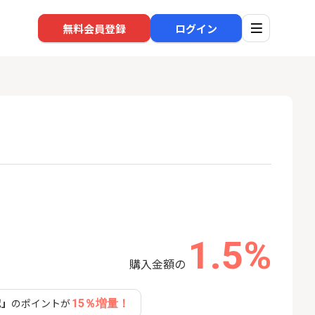
無料会員登録
ログイン
口座開設
回線
1
1
還元】SBI証券
※過去最高※Alterna Bank
auひ
+50,000円以
（オルタナバンク）1万円投
資完了
24,000P
10,000P
1.5%
2
2
超還元※楽天証
みずほ銀行 口座開設
ソフト
nk Li
購入金額の
18,000P
6,000P
認」
のポイントが
15％増量！
3
3
【合計8,000P】楽天銀行 口
NUR