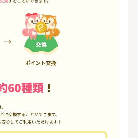
交換
することができます。
6,000P
18,000P
ポイント交換
約60種類
！
は、
どに交換することができます。
ら安心してご利用いただけます！