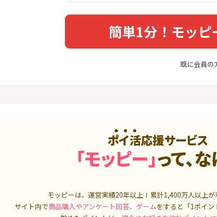
入診断※
Ｊカード【最大42,000円相
当】
5,000P
12,000P
簡単1分！モッピ
4
4
ーナスウォ
【過去最高★20,000P】JAL
※15日まで
めのモニ
カード CLUB-Aゴールドカー
FJ eスマー
ド/CLUB-Aカード（VISA）
カブコム証
14,000P
20,000P
既に会員の
5
5
しのコン
超還元☆JCB CARD W/JCB
【高還元】楽天
CARD W plus L(39歳以下限
定)
5,000P
14,000P
6
6
MM TV（
【超還元】JAL普通カード(
JFX「MATR
Master限定)
トリックス
ポイ活応援サービス
550P
10,000P
「モッピー」
って、な
7
7
ds(ファ
【合計最大18,700円相当！
マネックス証
家登録】
】楽天カード【JCBキャンペ
取引可能★
ーン実施中】
2,500P
10,000P
モッピーは、運営実績20年以上！累計
1,400万人
以上が
8
8
（動画視
三菱ＵＦＪカード【アメリ
SBI証券 確
サイト内で
商品購入やアンケート回答、ゲーム
をすると「1ポイン
カン・エキスプレス®限定】
o