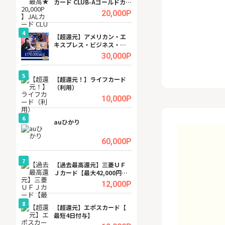
カード CLUB-Aゴールドカー
ビジネスツール導
ド/CLUB-Aカード（VISA）
高還元中※
.5%
20,000P
4
4
ング
【超還元】アメリカン・エ
※還元UP※ヴィ
キスプレス・ビジネス・ゴ
ーカー【女性のた
ールド・カード
ターサイト】
.5%
30,000P
5
5
tel
【超還元！】ライフカード
【無料相談】暮ら
（利用）
シェルジュ
.0%
10,000P
6
6
ワクワ
auひかり
【無料即550P】D
ャ
無料トライアル）
.0%
60,000P
7
7
行）
【過去最高還元】三菱ＵＦ
【還元UP中】Fun
Ｊカード【最大42,000円相
ンズ)【無料投資
当】
.0%
12,000P
8
8
【J
【超還元】エポスカード【
GFS無料特別講座
最短4日付与】
聴）