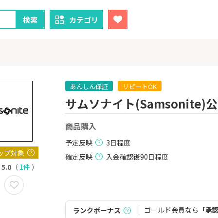
検索
カテゴリ
あんしん保証
リピートOK
サムソナイト(Samsonite
クレカ
証券
商品購入
1
1
！】U-NE
【過去最高還元】三菱ＵＦ
※15日まで
試し]
Ｊカード【最大42,000円相
FJ eスマー
予定反映
3日程度
当】
カブコム証
2,000P
12,000P
ップ対象
確定反映
入金確認後90日程度
5.0
（
1件
）
2
2
ニメストア
【超還元】エポスカード【
IG証券
最短4日付与】
800P
12,000P
ゴールド会員なら
「承
ランクボーナス
3
3
Tトレンド
【超還元！】ライフカード
※土日限定