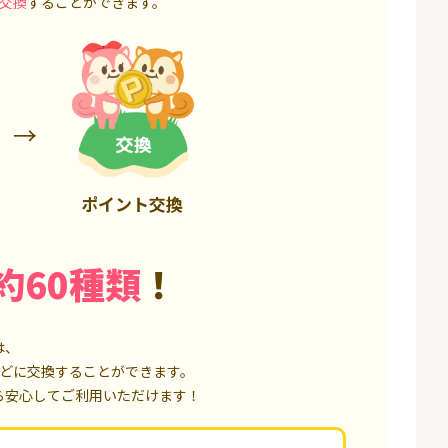
交換
することができます。
50,000P
18,000P
ポイント交換
約60種類
！
は、
どに交換することができます。
ら安心してご利用いただけます！