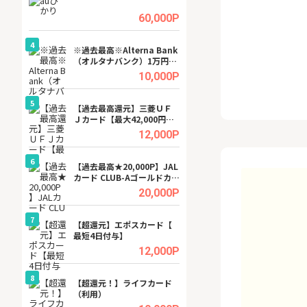
ビジネスツール導
高還元中※
.5%
60,000P
4
4
a（
※過去最高※Alterna Bank
※還元UP※ヴィ
（オルタナバンク）1万円投
ーカー【女性のた
資完了
ターサイト】
.5%
10,000P
5
5
行）
【過去最高還元】三菱ＵＦ
【還元UP中】Fun
Ｊカード【最大42,000円相
ンズ)【無料投資
当】
.0%
12,000P
6
6
tel
【過去最高★20,000P】JAL
【無料即550P】D
カード CLUB-Aゴールドカー
無料トライアル）
ド/CLUB-Aカード（VISA）
.0%
20,000P
7
7
【超還元】エポスカード【
【無料アンケート
最短4日付与】
15歳〜29歳のみ
ンサイト
.0%
12,000P
8
8
ワクワ
【超還元！】ライフカード
GFS無料特別講座
ャ
（利用）
聴）