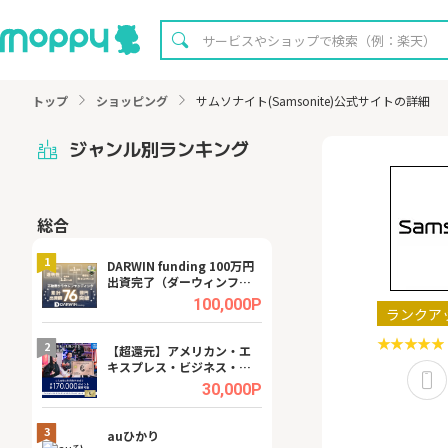
トップ
ショッピング
サムソナイト(Samsonite)公式サイトの詳細
ジャンル別ランキング
総合
無料
1
1
DARWIN funding 100万円
【8/16まで超還元
出資完了（ダーウィンファ
XT[31日間無料お
ンディング）
.0%
100,000P
ランクア
2
2
宿予
【超還元】アメリカン・エ
【無料即P】dア
キスプレス・ビジネス・ゴ
【31日間無料】
ールド・カード
.0%
30,000P
3
3
ング
auひかり
【リピートOK】I