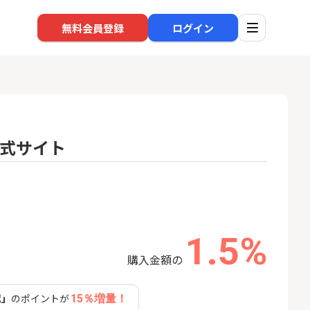
無料会員登録
ログイン
)公式サイト
口座開設
回線
1
1
高還元中※三菱U
※過去最高※Alterna Bank
auひ
ト証券（旧：au
（オルタナバンク）1万円投
券）
資完了
16,000P
10,000P
1.5%
2
2
みずほ銀行 口座開設
ソフト
nk Li
購入金額の
18,000P
6,000P
認」
のポイントが
15％増量！
3
3
超還元※楽天証
【合計8,000P】楽天銀行 口
NUR