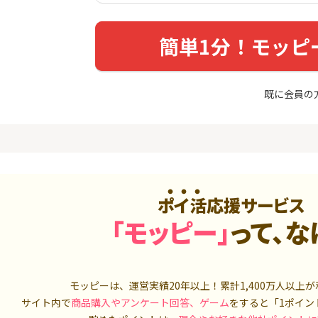
入診断※
（利用）
券
5,000P
10,000P
簡単1分！モッピ
4
4
ーナスウォ
超還元☆JCB CARD W/JCB
【超還元】S
めのモニ
CARD W plus L(39歳以下限
座開設+50,
定)
14,000P
14,000P
既に会員の
5
5
ds(ファ
【合計最大18,700円相当！
マネックス証
家登録】
】楽天カード【JCBキャンペ
取引可能★
ーン実施中】
2,500P
10,000P
6
6
MM TV（
【超還元】JAL普通カード(
SBI証券 確
Master限定)
o
ポイ活応援サービス
550P
10,000P
「モッピー」
って、な
7
7
3回回答（
【過去最高★20,000P】JAL
日産証券の利
）】楽天イ
カード CLUB-Aゴールドカー
1,000万円
ド/CLUB-Aカード（VISA）
700P
20,000P
モッピーは、運営実績20年以上！累計
1,400万人
以上が
8
8
（動画視
JALカード(VISA) navi 【学
日産証券の利
サイト内で
商品購入やアンケート回答、ゲーム
をすると「1ポイン
生専用】
500万円投資