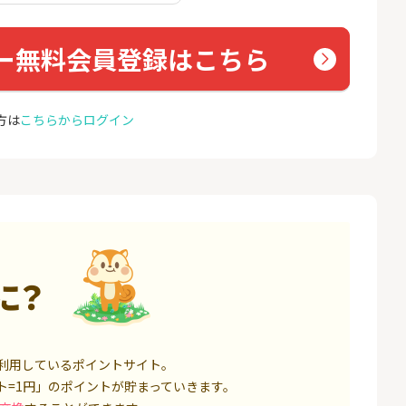
座開設
ョン）
17,000P
1,500P
ー無料会員登録はこちら
4
4
BI証券（新規口
【親権者さまの代理申込専
グロー
000円以上入金）
用】三井住友銀行Oliveお子
さま用口座
25,000P
4,400P
方は
こちらからログイン
5
5
券★100円から
SBI新生銀行「口座開設」
GMO
（キャ
8,500P
1,500P
6
6
定拠出年金 iDeC
GMOあおぞらネット銀行【
＜1ギ
法人口座開設】
ト×ド
6,000P
20,100P
に？
7
7
回りファンド(
【超還元】SBI証券(新規総
Yステ
投資完了)
合口座開設+NISA口座開設)
85,000P
7,500P
利用しているポイントサイト。
8
8
回りファンド(
※過去最高20,000P！※【三
お名前
ト=1円」のポイントが貯まっていきます。
完了)
井住友銀行】法人ネット口
座 Trunk