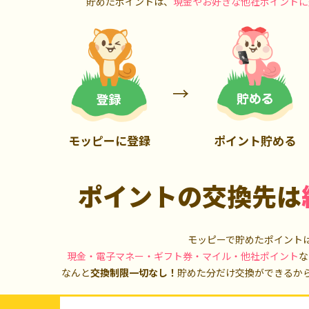
貯めたポイントは、
現金やお好きな他社ポイントに
900P
3,000P
モッピーに登録
ポイント貯める
ポイントの交換先は
モッピーで貯めたポイント
現金・電子マネー・ギフト券・マイル・他社ポイント
な
なんと
交換制限一切なし！
貯めた分だけ交換ができるか