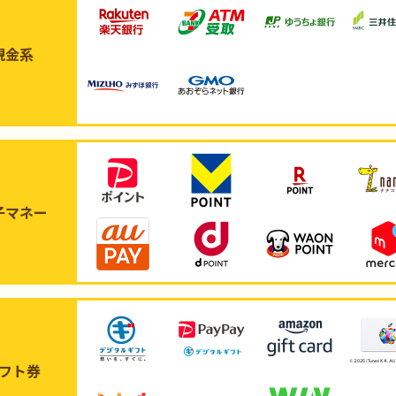
現金系
子マネー
フト券