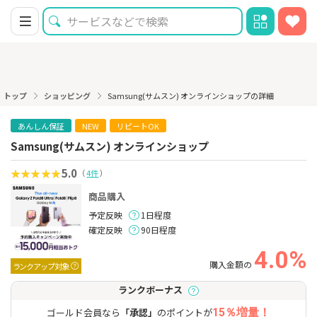
トップ
ショッピング
Samsung(サムスン) オンラインショップの詳細
あんしん保証
NEW
リピートOK
Samsung(サムスン) オンラインショップ
5.0
（
4件
）
商品購入
予定反映
1日程度
確定反映
90日程度
4.0%
購入金額の
ランクアップ対象
ランクボーナス
ゴールド会員なら
「承認」
のポイントが
15％増量！