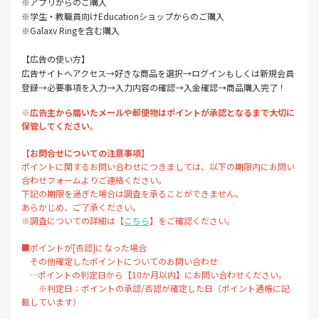
※アプリからのご購入
※学生・教職員向けEducationショップからのご購入
※Galaxv Ringを含む購入
【広告の使い方】
広告サイトへアクセス→好きな商品を選択→ログインもしくは新規会員
登録→必要事項を入力→入力内容の確認→入金確認→商品購入完了！
※広告主から届いたメールや郵便物はポイントが承認となるまで大切に
保管してください。
【お問合せについての注意事項】
ポイントに関するお問い合わせにつきましては、以下の期限内にお問い
合わせフォームよりご連絡ください。
下記の期限を過ぎた場合は調査を承ることができません。
あらかじめ、ご了承ください。
※調査についての詳細は【
こちら
】をご確認ください。
■ポイントが[否認]になった場合
その他確定したポイントについてのお問い合わせ
…ポイントの判定日から【10か月以内】にお問い合わせください。
※判定日：ポイントの承認/否認が確定した日（ポイント通帳に記
載しています）