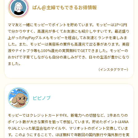
ぱん@主婦でもできるお得情報
ママ友と一緒にモッピーでポイントを貯めています。モッピーは1P=1円
で分かりやすく、高還元が多くてお友達にも紹介しやすいです。最近盛り
上がったPayPayグルメもモッピーを経由してお友達とランチを楽しみま
した。また、モッピーは美容系の案件も高還元で出る事があります。美容
液やナイトブラ等も100%還元の実質無料でGETできました。モッピーの
おかげで子育てしながらも自分の楽しみができ、日々の生活が豊かになり
ました。
（インスタグラマー）
ピピノブ
モッピーではクレジットカードやFX、新電力への切替など、1件あたりの
ポイント数が大きな案件を狙って参加しています。貯めたポイントはANA
やJALといった航空会社のマイルや、マリオットのポイント交換していま
す。このようにすることで、ほぼ無料で年数回の国内旅行や海外旅行を実