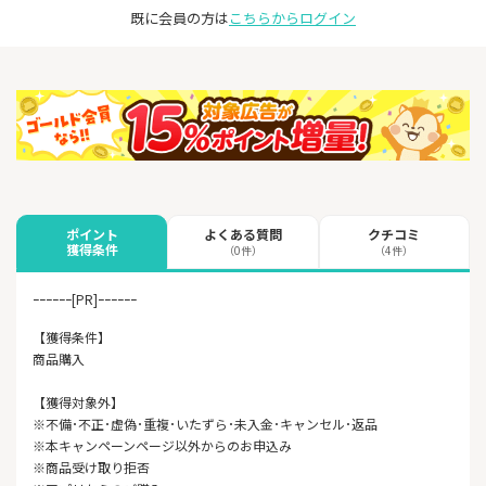
既に会員の方は
こちらからログイン
よくある質問
クチコミ
ポイント
獲得条件
（0件）
（4件）
ｰｰｰｰｰｰ[PR]ｰｰｰｰｰｰ
【獲得条件】
商品購入
【獲得対象外】
※不備･不正･虚偽･重複･いたずら･未入金･キャンセル･返品
※本キャンペーンページ以外からのお申込み
※商品受け取り拒否