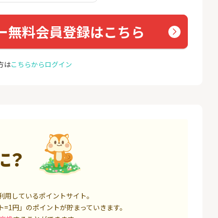
座開設
コミュ
13,000P
1,500P
ー無料会員登録はこちら
4
4
ミラリタ｜初回投資でAmaz
ドコモ 
onギフト5,000円分プレゼ
ント
18,000P
15,000P
方は
こちらからログイン
5
5
口座開設】
※過去最高20,000P！※【三
NUR
井住友銀行】法人ネット口
ョン）
座 Trunk
1,500P
18,000P
6
6
サステン)NISA口
みずほ銀行 口座開設
カシモ
ス）
14,000P
6,000P
に？
7
7
券★100円から
SBI FXトレード【無料口座
EO光
開設】
8,500P
4,500P
利用しているポイントサイト。
8
8
定拠出年金 iDeC
松井証券【口座開設】
BB.e
ト=1円」のポイントが貯まっていきます。
ーエキ