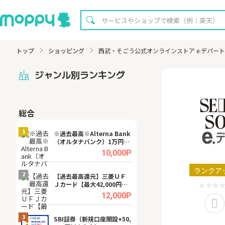
トップ
ショッピング
西武・そごう公式オンラインストア e.デパー
ジャンル別ランキング
総合
無料
1
1
※過去最高※Alterna Bank
【8/16まで超還元
（オルタナバンク）1万円投
XT[31日間無料お
資完了
.0%
10,000P
ランクア
2
2
宿予
【過去最高還元】三菱ＵＦ
※還元UP※ヴィ
Ｊカード【最大42,000円相
ーカー【女性のた
当】
ターサイト】
.0%
12,000P
3
3
ング
SBI証券（新規口座開設+50,
【リピートOK】I