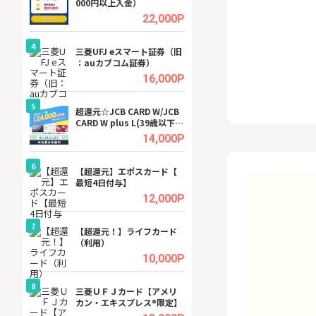
000円以上入金）
ビジネスツール導
高還元中※
.5%
22,000P
4
4
a（
三菱UFJ eスマート証券（旧
【無料即P】dア
：auカブコム証券）
【31日間無料】
.5%
16,000P
5
5
tel
超還元☆JCB CARD W/JCB
※還元アップ※DO
CARD W plus L(39歳以下限
（新規物件問合せ
定)
.0%
14,000P
6
6
内
【超還元】エポスカード【
Cievo(シエボ)
最短4日付与】
.0%
12,000P
7
7
行）
【超還元！】ライフカード
GFS無料特別講座
（利用）
聴）
.0%
10,000P
8
8
三菱ＵＦＪカード【アメリ
【無料アンケート
カン・エキスプレス®限定】
15歳〜29歳のみ
ンサイト