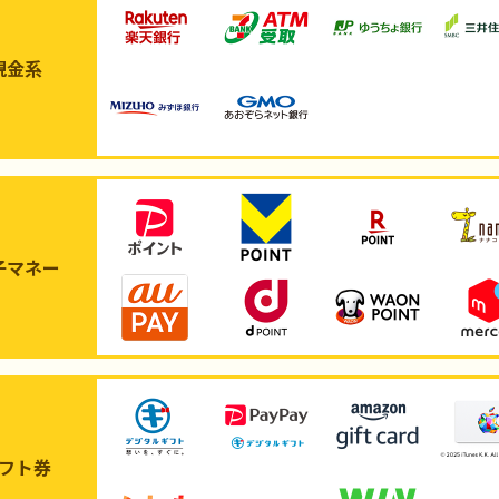
現金系
子マネー
フト券