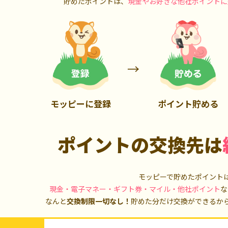
貯めたポイントは、
現金やお好きな他社ポイントに
700P
1,000P
モッピーに登録
ポイント貯める
ポイントの交換先は
モッピーで貯めたポイント
現金・電子マネー・ギフト券・マイル・他社ポイント
な
なんと
交換制限一切なし！
貯めた分だけ交換ができるか