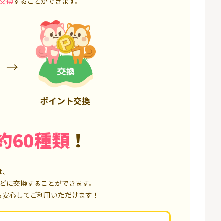
交換
することができます。
6,000P
1,500P
ポイント交換
約60種類
！
は、
どに交換することができます。
ら安心してご利用いただけます！