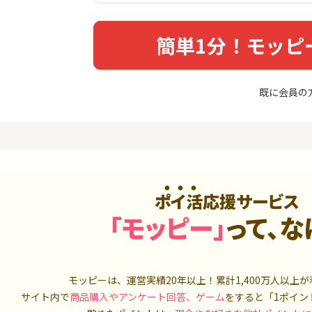
入診断※
（利用）
5,000P
10,000P
簡単1分！モッピ
4
4
ニメストア
超還元☆JCB CARD W/JCB
IG証券
CARD W plus L(39歳以下限
定)
800P
14,000P
既に会員の
5
5
OR賃貸
三菱ＵＦＪカード【アメリ
松井証券【
）
カン・エキスプレス®限定】
2,100P
13,000P
6
6
【合計最大18,700円相当！
SUSTEN(
】楽天カード【JCBキャンペ
座
ーン実施中】
ポイ活応援サービス
8,000P
10,000P
「モッピー」
って、な
7
7
（動画視
【最大38,000円相当】三井
マネックス証
住友カード（NL）
取引可能★
900P
9,000P
モッピーは、運営実績20年以上！累計
1,400万人
以上が
8
8
3回回答（
PayPayカード＜最短7日付
SBI証券 確
サイト内で
商品購入やアンケート回答、ゲーム
をすると「1ポイン
）】楽天イ
与＞
o