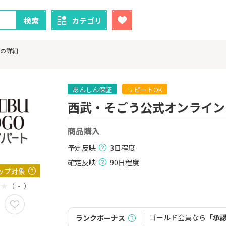
検索
カテゴリ
トの詳細
あんしん保証
リピートOK
西武・そごう公式オンラインス
クレカ
証券
商品購入
1
1
！】U-NE
【過去最高還元】三菱ＵＦ
SBI証券（新
試し]
Ｊカード【最大42,000円相
000円以上
予定反映
3日程度
当】
2,000P
12,000P
確定反映
90日程度
ップ対象
2
2
ーナスウォ
【超還元】エポスカード【
三菱UFJ 
めのモニ
（ - ）
最短4日付与】
：auカブコ
14,000P
12,000P
ゴールド会員なら
「承
ランクボーナス
3
3
Tトレンド
【超還元！】ライフカード
楽天証券