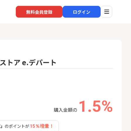
無料会員登録
ログイン
トア e.デパート
口座開設
回線
1
1
規口座開設+50,
※過去最高※Alterna Bank
auひ
入金）
（オルタナバンク）1万円投
資完了
22,000P
10,000P
1.5%
2
2
eスマート証券（旧
SBI新生銀行「口座開設」
ソフト
ム証券）
nk Li
購入金額の
16,000P
1,500P
認」
のポイントが
15％増量！
3
3
【合計8,000P】楽天銀行 口
【東海