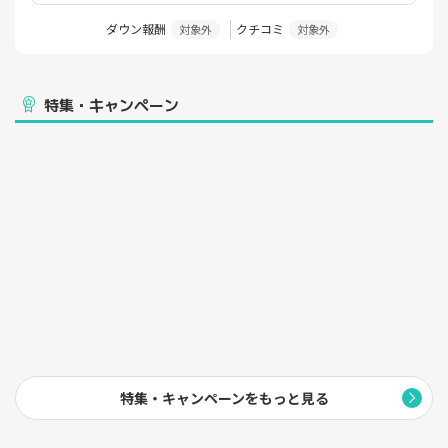
週に一度ご自宅の玄関先まで届けてくれる生協の便利な宅配サー
ビスです。
ダウン報酬
クチコミ
対象外
対象外
ご自身のくらしに合うカタログの中から食材を選びインターネッ
トで注文できるので、
ご多忙な方、1人暮らしで自炊をされる方にもオススメ！！
特集・キャンペーン
特集・キャンペーンをもっと見る