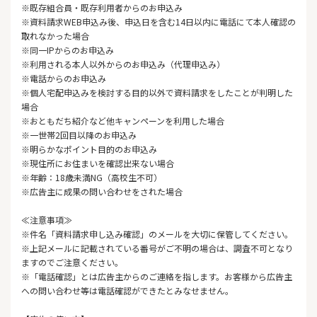
※既存組合員・既存利用者からのお申込み
※資料請求WEB申込み後、申込日を含む14日以内に電話にて本人確認の
取れなかった場合
※同一IPからのお申込み
※利用される本人以外からのお申込み（代理申込み）
※電話からのお申込み
※個人宅配申込みを検討する目的以外で資料請求をしたことが判明した
場合
※おともだち紹介など他キャンペーンを利用した場合
※一世帯2回目以降のお申込み
※明らかなポイント目的のお申込み
※現住所にお住まいを確認出来ない場合
※年齢：18歳未満NG（高校生不可）
※広告主に成果の問い合わせをされた場合
≪注意事項≫
※件名「資料請求申し込み確認」のメールを大切に保管してください。
※上記メールに記載されている番号がご不明の場合は、調査不可となり
ますのでご注意ください。
※「電話確認」とは広告主からのご連絡を指します。お客様から広告主
への問い合わせ等は電話確認ができたとみなせません。