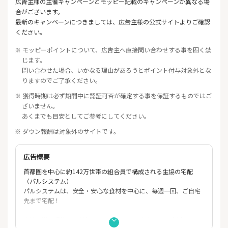
広告主様の主催キャンペーンとモッピー記載のキャンペーンが異なる場
合がございます。
最新のキャンペーンにつきましては、広告主様の公式サイトよりご確認
ください。
※ モッピーポイントについて、広告主へ直接問い合わせする事を固く禁
じます。
問い合わせた場合、いかなる理由があろうとポイント付与対象外とな
りますのでご了承ください。
※ 獲得時期は必ず期間中に認証可否が確定する事を保証するものではご
ざいません。
あくまでも目安としてご参考にしてください。
※ ダウン報酬は対象外のサイトです。
広告概要
首都圏を中心に約142万世帯の組合員で構成される生協の宅配
（パルシステム）
パルシステムは、安全・安心な食材を中心に、毎週一回、ご自宅
先まで宅配！
産地直送と環境にこだわった、おいしくて安心できる食材を、