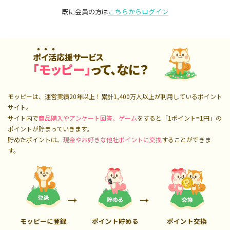
既に会員の方は
こちらからログイン
ポイ活応援サービス
「モッピー」
って、なに？
モッピーは、運営実績20年以上！累計
1,400万人
以上が利用しているポイント
サイト。
サイト内で
商品購入やアンケート回答、ゲーム
をすると「1ポイント=1円」の
ポイントが貯まっていきます。
貯めたポイントは、
現金やお好きな他社ポイントに交換
することができま
す。
モッピーに登録
ポイント貯める
ポイント交換