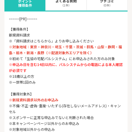
よくある質問
クチコミ
ポイント
獲得条件
（1件）
（0件）
ｰｰｰｰｰｰ[PR]ｰｰｰｰｰｰ
【獲得条件】
新規資料請求
※「資料請求はこちらから」よりお申し込みください
※対象地域：東京・神奈川・埼玉・千葉・茨城・群馬・山梨・静岡・福
島・栃木・新潟・長野
（※配達対象外エリアを除く）
※初めて「生協の宅配パルシステム」にお申込みされた方のみ対象
※申込み日を含む14日以内に、パルシステムからの電話による本人確認
が必須です
※18歳以上の方
※一世帯1回のみ
【獲得対象外】
※新規資料請求以外のお申込み
※不備･不正･虚偽･重複･いたずら(存在しないメールアドレス)・キャン
セル
※スポンサーに正常な申込みでないと判断された場合
※本キャンペーンページ以外からのお申込み
※対象地域以外からの申込み