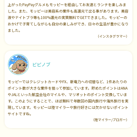
上がったPayPayグルメもモッピーを経由してお友達とランチを楽しみま
した。また、モッピーは美容系の案件も高還元で出る事があります。美容
液やナイトブラ等も100%還元の実質無料でGETできました。モッピーの
おかげで子育てしながらも自分の楽しみができ、日々の生活が豊かになり
ました。
（インスタグラマー）
ピピノブ
モッピーではクレジットカードやFX、新電力への切替など、1件あたりの
ポイント数が大きな案件を狙って参加しています。貯めたポイントはANA
やJALといった航空会社のマイルや、マリオットのポイント交換していま
す。このようにすることで、ほぼ無料で年数回の国内旅行や海外旅行を実
現しています。モッピーは陸マイラーや旅行好きには欠かせないポイント
サイトですね。
（陸マイラー/ブロガー）