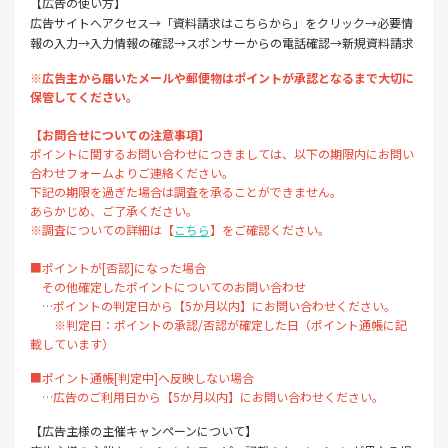
【広告の使い方】
広告サイトへアクセス→「資料請求はこちらから」をクリック→必要情
報の入力→入力情報の確認→スポンサーからの電話確認→新規資料請求
※広告主から届いたメールや郵便物はポイントが承認となるまで大切に
保管してください。
【お問合せについての注意事項】
ポイントに関するお問い合わせにつきましては、以下の期限内にお問い
合わせフォームよりご連絡ください。
下記の期限を過ぎた場合は調査を承ることができません。
あらかじめ、ご了承ください。
※調査についての詳細は【
こちら
】をご確認ください。
■ポイントが[否認]になった場合
その他確定したポイントについてのお問い合わせ
…ポイントの判定日から【5か月以内】にお問い合わせください。
※判定日：ポイントの承認/否認が確定した日（ポイント通帳に記
載しています）
■ポイント通帳[判定中]へ反映しない場合
…広告のご利用日から【5か月以内】にお問い合わせください。
【広告主様の主催キャンペーンについて】