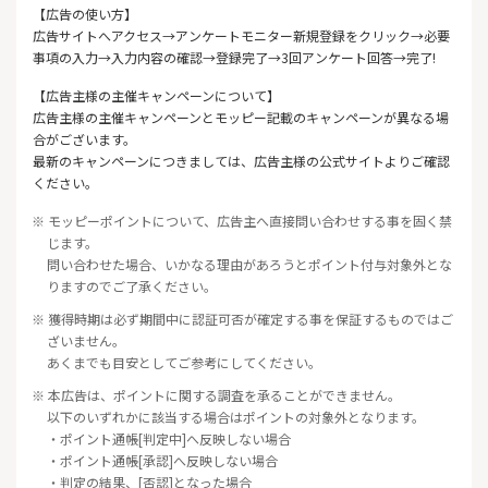
【広告の使い方】
広告サイトへアクセス→アンケートモニター新規登録をクリック→必要
事項の入力→入力内容の確認→登録完了→3回アンケート回答→完了!
【広告主様の主催キャンペーンについて】
広告主様の主催キャンペーンとモッピー記載のキャンペーンが異なる場
合がございます。
最新のキャンペーンにつきましては、広告主様の公式サイトよりご確認
ください。
※ モッピーポイントについて、広告主へ直接問い合わせする事を固く禁
じます。
問い合わせた場合、いかなる理由があろうとポイント付与対象外とな
りますのでご了承ください。
※ 獲得時期は必ず期間中に認証可否が確定する事を保証するものではご
ざいません。
あくまでも目安としてご参考にしてください。
※ 本広告は、ポイントに関する調査を承ることができません。
以下のいずれかに該当する場合はポイントの対象外となります。
・ポイント通帳[判定中]へ反映しない場合
・ポイント通帳[承認]へ反映しない場合
・判定の結果、[否認]となった場合