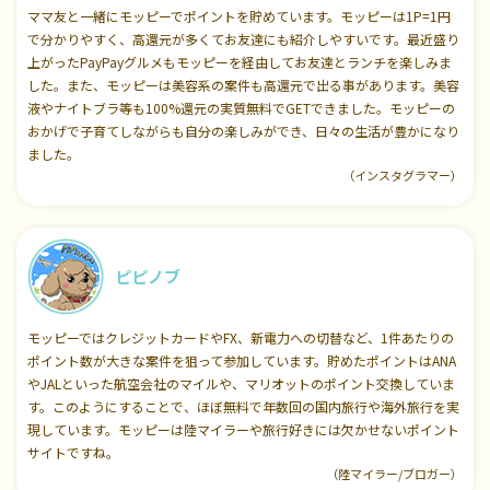
ママ友と一緒にモッピーでポイントを貯めています。モッピーは1P=1円
で分かりやすく、高還元が多くてお友達にも紹介しやすいです。最近盛り
上がったPayPayグルメもモッピーを経由してお友達とランチを楽しみま
した。また、モッピーは美容系の案件も高還元で出る事があります。美容
液やナイトブラ等も100%還元の実質無料でGETできました。モッピーの
おかげで子育てしながらも自分の楽しみができ、日々の生活が豊かになり
ました。
（インスタグラマー）
ピピノブ
モッピーではクレジットカードやFX、新電力への切替など、1件あたりの
ポイント数が大きな案件を狙って参加しています。貯めたポイントはANA
やJALといった航空会社のマイルや、マリオットのポイント交換していま
す。このようにすることで、ほぼ無料で年数回の国内旅行や海外旅行を実
現しています。モッピーは陸マイラーや旅行好きには欠かせないポイント
サイトですね。
（陸マイラー/ブロガー）