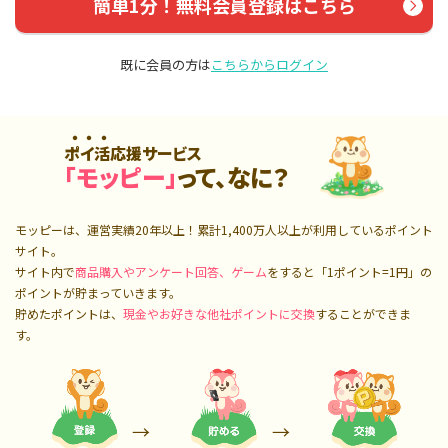
簡単1分！無料会員登録はこちら
既に会員の方は
こちらからログイン
ポイ活応援サービス
「モッピー」
って、なに？
モッピーは、運営実績20年以上！累計
1,400万人
以上が利用しているポイント
サイト。
サイト内で
商品購入やアンケート回答、ゲーム
をすると「1ポイント=1円」の
ポイントが貯まっていきます。
貯めたポイントは、
現金やお好きな他社ポイントに交換
することができま
す。