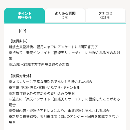
よくある質問
クチコミ
ポイント
獲得条件
（0件）
（221件）
ｰｰｰｰｰｰ[PR]ｰｰｰｰｰｰ
【獲得条件】
新規会員登録後、翌月末までにアンケートに3回回答完了
※初めて「楽天インサイト（旧楽天リサーチ）」に登録される方のみ対
象
※15歳〜29歳の方の新規登録のみ対象
【獲得対象外】
※スポンサーに正常な申込みでないと判断された場合
※不備･不正･虚偽･重複･いたずら･キャンセル
※対象年齢以外の方からのお申込みの場合
※過去に「楽天インサイト（旧楽天リサーチ）」に登録したことがある
場合
※登録内容・登録IPアドレスにより、重複登録と見なされる場合
※新規会員登録後、翌月末までに3回のアンケート回答を確認できない
場合