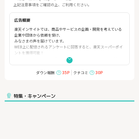
上記注意事項をご確認の上、ご利用ください。
広告概要
楽天インサイトでは、商品やサービスの企画・開発を考えている
企業や団体から依頼を受け、
みなさまの声を届けています。
WEB上に配信されるアンケートに回答すると、楽天スーパーポイ
ントを獲得可能！
スキマ時間でポイントを貯めて、楽天グループのサービスで活用
いただくことができるサービスです。
さらに、獲得したポイントが少量でも、1ヶ月単位で楽天スーパー
35P
30P
ダウン報酬
クチコミ
ポイント口座に付与されるため、無駄なくポイントを利用するこ
とができます。
特集・キャンペーン