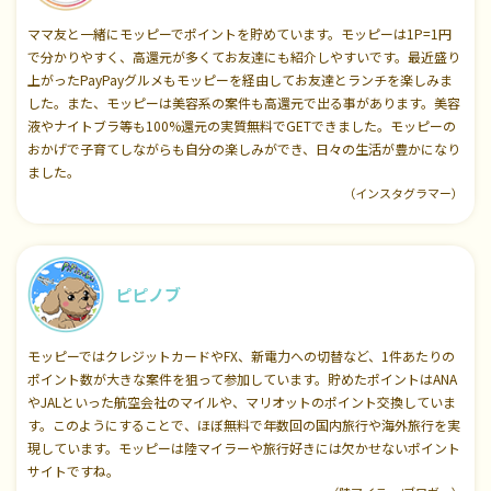
ママ友と一緒にモッピーでポイントを貯めています。モッピーは1P=1円
で分かりやすく、高還元が多くてお友達にも紹介しやすいです。最近盛り
上がったPayPayグルメもモッピーを経由してお友達とランチを楽しみま
した。また、モッピーは美容系の案件も高還元で出る事があります。美容
液やナイトブラ等も100%還元の実質無料でGETできました。モッピーの
おかげで子育てしながらも自分の楽しみができ、日々の生活が豊かになり
ました。
（インスタグラマー）
ピピノブ
モッピーではクレジットカードやFX、新電力への切替など、1件あたりの
ポイント数が大きな案件を狙って参加しています。貯めたポイントはANA
やJALといった航空会社のマイルや、マリオットのポイント交換していま
す。このようにすることで、ほぼ無料で年数回の国内旅行や海外旅行を実
現しています。モッピーは陸マイラーや旅行好きには欠かせないポイント
サイトですね。