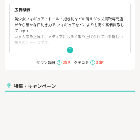
広告概要
美少女フィギュア・ドール・抱き枕などの萌えグッズ買取専門店
だから確かな目利き力で フィギュアをどこよりも高く高価買取し
ています！
いま人気急上昇中、メディアにも多く取り上げられている新しい
萌えのサービスです。
萌え系グッズの宅配買取サービス「もえたく！」人気上昇中の５
つの理由！
25P
30P
ダウン報酬
クチコミ
★ 買取実績 ★ 過去４０万人以上がこの宅配買取サービスを利
用しています！
★ 高価買取 ★ ９６．１％のお客様が納得の、業界最高クラス
特集・キャンペーン
の高価買取！
★ 完全無料 ★ 送料はもちろん、キャンセル料、返送料も完全
無料！
★ 当日集荷 ★ 15時までに申込みをすれば、その日に集荷に伺
います！
★ 業界最速 ★ 申込みから最短2日で入金可能です！
美少女フィギュア買取専門店だからできる確かな目利き力。
人気フィギュアはレアものは、オークション落札価格に匹敵する