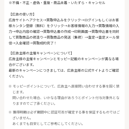
※不備・不正・虚偽・重複・商品未着・いたずら・キャンセル
【広告の使い方】
広告サイトへアクセス→買取申込みをクリック→ログインもしくはお客
様カンタン登録（無料）をクリック→お客様情報の入力→買取情報の入
力→申込内容の確認→買取申込書の作成→印刷画面→買取申込書を同封
して買取商品の荷造り→買取商品の発送（集荷）→査定→査定メール受
信→入金確認→買取成約完了！
【広告主様の主催キャンペーンについて】
広告主様の主催キャンペーンとモッピー記載のキャンペーンが異なる場
合がございます。
最新のキャンペーンにつきましては、広告主様の公式サイトよりご確認
ください。
※ モッピーポイントについて、広告主へ直接問い合わせする事を固く禁
じます。
問い合わせた場合、いかなる理由があろうとポイント付与対象外とな
りますのでご了承ください。
※ 獲得時期は必ず期間中に認証可否が確定する事を保証するものではご
ざいません。
あくまでも目安としてご参考にしてください。