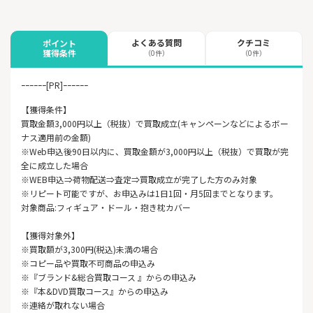
よくある質問
クチコミ
ポイント
獲得条件
（0件）
（0件）
ｰｰｰｰｰｰ[PR]ｰｰｰｰｰｰ
【獲得条件】
買取金額3,000円以上（税抜）で買取成立(キャンペーンなどによるボー
ナス適用前の金額)
※Web申込後90日以内に、買取金額が3,000円以上（税抜）で買取が完
全に成立した場合
※WEB申込⇒荷物配送⇒査定⇒買取成立が完了した方のみ対象
※リピート可能ですが、お申込みは1日1回・月5回までとなります。
対象商品:フィギュア・ドール・抱き枕カバー
【獲得対象外】
※買取額が3,300円(税込)未満の場合
※コピー品や買取不可商品の申込み
※『ブランド&総合買取コース 』からの申込み
※『本&DVD買取コース』からの申込み
※連絡が取れない場合