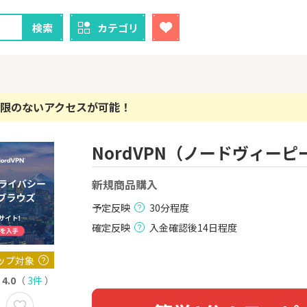
検索
カテゴリ
限のないアクセスが可能！
NordVPN（ノードヴィーピ
クレカ
証券
1
1
！】U-NE
新規商品購入
【過去最高還元】三菱ＵＦ
【8/9まで超
試し]
Ｊカード【最大42,000円相
（新規口座開設
当】
上入金）
予定反映
30分程度
2,000P
12,000P
確定反映
入金確認後14日程度
2
2
ニメストア
【超還元！】ライフカード
※土日限定
（利用）
券
ップ対象
800P
10,000P
4.0
（
3件
）
3
3
「labol
【8/9まで12,000P】三井住
※15日まで