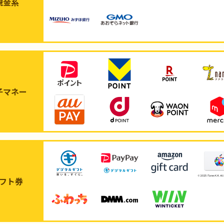
現金系
子マネー
フト券