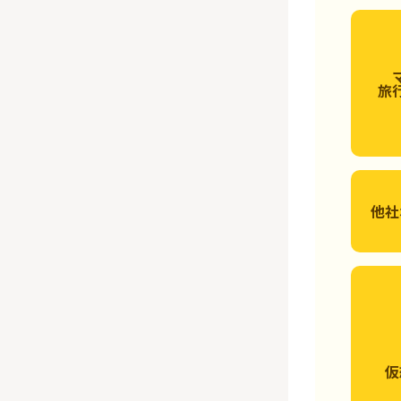
旅
他社
仮