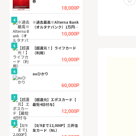
券
(ラボル)」
.5%
18,000P
4
4
ング
※過去最高※Alterna Bank
グリーン・ワーク
（オルタナバンク）1万円投
料資料請求
資完了
.5%
10,000P
5
5
tel
【超還元！】ライフカード
【無料相談】暮ら
（利用）
シェルジュ
.0%
10,000P
6
6
行）
auひかり
【無料即550P】D
無料トライアル）
.0%
60,000P
7
7
【超還元】エポスカード【
【リピートOK】I
最短4日付与】
ビジネスツール導
高還元中※
.0%
12,000P
8
8
ワクワ
【8/9まで12,000P】三井住
GFS無料特別講座
ャ
友カード（NL）
聴）