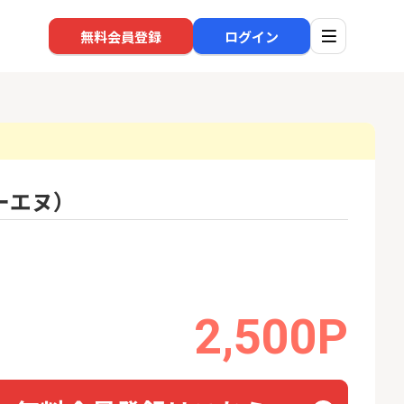
無料会員登録
ログイン
ーエヌ）
口座開設
回線
1
1
還元】SBI証券
※過去最高※Alterna Bank
NUR
+50,000円以
（オルタナバンク）1万円投
ョン）
資完了
24,000P
10,000P
2
2
超還元※楽天証
SBI新生銀行「口座開設」
2,500P
auひ
18,000P
1,500P
3
3
高還元中※三菱U
【合計8,000P】楽天銀行 口
ソフト