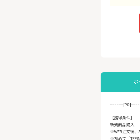
ポ
ｰｰｰｰｰｰ[PR]ｰｰｰｰ
【獲得条件】
新規商品購入
※WEB注文後、
※初めて「TEF