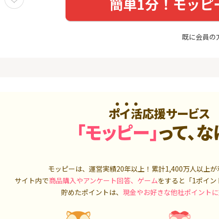
簡単1分！モッピ
友カード（NL）
FJ eスマー
カブコム証
20,000P
12,000P
4
4
ホース 無
【超還元】エポスカード【
IG証券
既に会員の
最短4日付与】
4,000P
12,000P
5
5
しのコン
8/9まで高還元リクルートカ
TOSSY（新
ード
000円相当G
5,000P
5,000P
ポイ活応援サービス
6
6
MM TV（
【合計最大18,700円相当！
松井証券【
「モッピー」
って、な
】楽天カード【JCBキャンペ
ーン実施中】
550P
10,000P
7
7
Tトレンド
超還元☆JCB CARD W/JCB
SBIネオト
入診断※
モッピーは、運営実績20年以上！累計
CARD W plus L(39歳以下限
1,400万人
以上が
定)
5,000P
14,000P
サイト内で
商品購入やアンケート回答、ゲーム
をすると「1ポイン
貯めたポイントは、
現金やお好きな他社ポイントに
8
8
（動画視
【過去最高★20,000P】JAL
日産証券の利
カード CLUB-Aゴールドカー
1,000万円
ド/CLUB-Aカード（VISA）