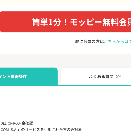
簡単1分！モッピー無料会
既に会員の方は
こちらからロ
イント獲得条件
よくある質問
（0件）
ｰｰ
30日以内の入金確認
INCOM_S.A.」のサービスを利用された方のみ対象