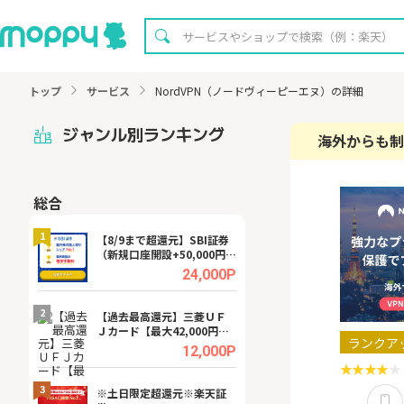
トップ
サービス
NordVPN（ノードヴィーピーエヌ）の詳細
ジャンル別ランキング
海外からも制
総合
無料
1
1
【8/9まで超還元】SBI証券
【8/16まで超還元
（新規口座開設+50,000円以
XT[31日間無料お
上入金）
.0%
24,000P
2
2
宿予
【過去最高還元】三菱ＵＦ
【無料即P】dア
Ｊカード【最大42,000円相
【31日間無料】
ランクア
当】
.0%
12,000P
3
3
a（
※土日限定超還元※楽天証
請求書買取サービス