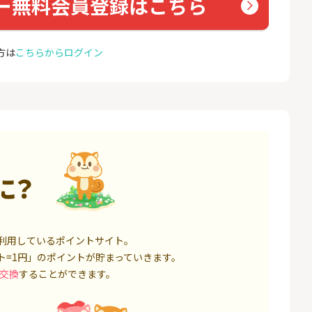
ー無料会員登録はこちら
ト証券（旧：au
座開設
nk Li
券）
16,000P
1,500P
4
4
※合計最大82,400円相当※
auひ
方は
こちらからログイン
【三井住友銀行】Olive口座
u光So
開設
18,000P
4,400P
5
5
規取引1回で10,
【超還元】SBI証券(新規総
※過去
ET）
合口座開設+NISA口座開設)
MAX
ス）
5,000P
7,500P
6
6
口座開設】
ミラリタ｜初回投資でAmaz
Soft
に？
onギフト5,000円分プレゼ
光[N
ント
1,500P
15,000P
7
7
レード証券
SBI FXトレード【無料口座
ドコモ
利用しているポイントサイト。
開設】
1,300P
4,500P
ト=1円」のポイントが貯まっていきます。
交換
することができます。
8
8
回りファンド(
※過去最高20,000P！※【三
BB.e
投資完了)
井住友銀行】法人ネット口
エキサ
座 Trunk