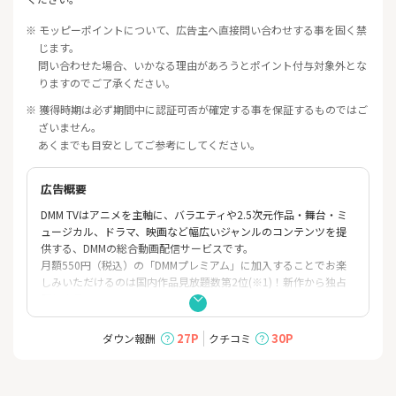
※ モッピーポイントについて、広告主へ直接問い合わせする事を固く禁
じます。
問い合わせた場合、いかなる理由があろうとポイント付与対象外とな
りますのでご了承ください。
※ 獲得時期は必ず期間中に認証可否が確定する事を保証するものではご
ざいません。
あくまでも目安としてご参考にしてください。
広告概要
DMM TVはアニメを主軸に、バラエティや2.5次元作品・舞台・ミ
ュージカル、ドラマ、映画など幅広いジャンルのコンテンツを提
供する、DMMの総合動画配信サービスです。
月額550円（税込）の「DMMプレミアム」に加入することでお楽
しみいただけるのは国内作品見放題数第2位(※1)！新作から独占
配信作品、
そしてオリジナル作品まで、アニメ約6200作品(以上)、エンタメ
を含む20万本（以上）のコンテンツをスマートフォン・PC・TVア
27P
30P
ダウン報酬
クチコミ
プリなどからお楽しみいただけます。(※2)
※1 GEM Partners調べ（国内の映画・ドラマ・アニメの合計話数
／2026年5月調べ）