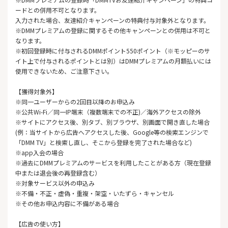
ードとの併用不可となります。
入力された場合、友達紹介キャンペーンの特典付与対象外となります。
※DMMプレミアムの登録に関するその他キャンペーンとの併用は不可と
なります。
※初回登録時に付与されるDMMポイント550ポイント（※モッピーのサ
イト上で付与されるポイントとは別）はDMMプレミアムの月額払いには
使用できないため、ご注意下さい。
【獲得対象外】
※同一ユーザーからの2回目以降のお申込み
※公共Wi-Fi／同一IP端末（複数端末での不正)／海外アクセスの除外
※サイトにアクセス後、別タブ、別ブラウザ、別画面で開き直した場合
(例：当サイトから広告へアクセスした後、Google等の検索エンジンで
「DMM TV」と検索し直し、そこから登録を完了された場合など)
※app入会の場合
※過去にDMMプレミアムのサービスを利用したことがある方（現在登録
中または退会後の再登録含む）
※対象サービス以外の申込み
※不備・不正・虚偽・重複・架空・いたずら・キャンセル
※その他お申込内容に不備がある場合
【広告の使い方】