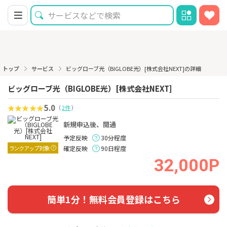
トップ
サービス
ビッグローブ光（BIGLOBE光）[株式会社NEXT]の詳細
ビッグローブ光（BIGLOBE光）[株式会社NEXT]
5.0
（
2件
）
新規申込後、開通
予定反映
30分程度
ランクアップ対象
確定反映
90日程度
32,000P
簡単1分！無料会員登録はこちら