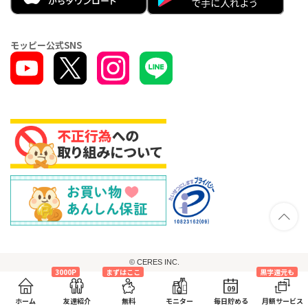
モッピー公式SNS
© CERES INC.
3000P
まずはここ
黒字還元も
09
ホーム
友達紹介
無料
モニター
毎日貯める
月額サービス