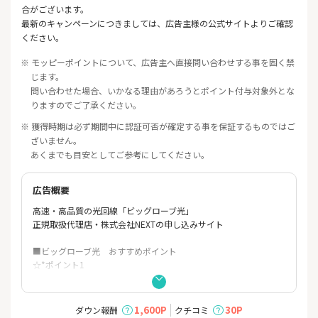
合がございます。
最新のキャンペーンにつきましては、広告主様の公式サイトよりご確認
ください。
※ モッピーポイントについて、広告主へ直接問い合わせする事を固く禁
じます。
問い合わせた場合、いかなる理由があろうとポイント付与対象外とな
りますのでご了承ください。
※ 獲得時期は必ず期間中に認証可否が確定する事を保証するものではご
ざいません。
あくまでも目安としてご参考にしてください。
広告概要
高速・高品質の光回線「ビッグローブ光」
正規取扱代理店・株式会社NEXTの申し込みサイト
■ビッグローブ光 おすすめポイント
☆*ポイント1
……………………………………………………………
工事費が実質無料！
ご利用料金から毎月割引 最大28,600円もおトク！
1,600P
30P
ダウン報酬
クチコミ