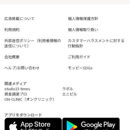
auのスマートフォン・タブレット・携帯電話をご利用中の方にお
すすめ
auスマートバリューまたはauセット割を適用できるので、
広告掲載について
個人情報保護方針
auユーザーはビッグローブ光利用料金をお得にご利用できます。
利用規約
個人情報取り扱い
☆*ポイント5
……………………………………………………………
外部送信ポリシー（利用者情報の
カスタマーハラスメントに対する
初期費用を安く抑えたい方におすすめ
送信について）
行動指針
ビッグローブ光は工事費実質無料で導入できます。
初期費用を安く抑えたい方にもおすすめ！
会社概要
ご利用ガイド
ヘルプ/お問い合わせ
モッピーSDGs
関連メディア
studio15 times
ラボル
資金調達プロ
エニピル
ON-CLINIC（オンクリニック）
アプリをダウンロード