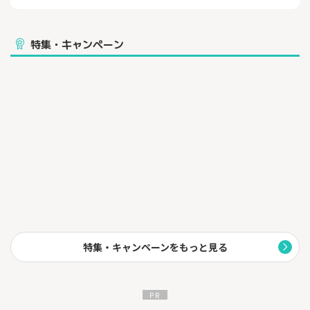
ファミリータイプの場合36カ月間、マンションタイプの場合24か
月間ご利用料金から割引。実質の工事費用が0円になるキャンペー
ンです。
特集・キャンペーン
☆*ポイント2
……………………………………………………………
ルーターレンタル6カ月無料！
無線LAN付IPv6対応ルータ月額料金無料特典とは、「ビッグローブ
光」 (ネット＋電話) と、「ビッグローブ光 IPv6オプション」を同
時にお申込み頂くことで、「ビッグローブ光 IPv6ルーターレンタ
ル」の月額料金が6カ月無料になる特典です。さらに解約時に必要
な機器返却手数料も無料になります。
☆*ポイント3
……………………………………………………………
全国へ定期的に引越される方や賃貸住まいの方におすすめ
ビッグローブ光は「移転工事費何度でも無料」!
※通常ネット回線の引越は15,000円前後の移転工事費が発生しま
す
特集・キャンペーンをもっと見る
引越が多い方は負担軽減になり、賃貸住まいの方は安心して長く
利用できます。
☆*ポイント4
……………………………………………………………