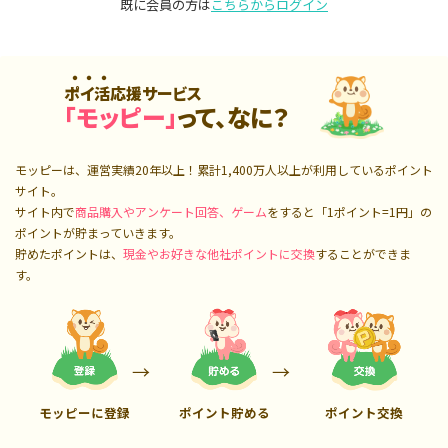
既に会員の方は
こちらからログイン
ポイ活応援サービス
「モッピー」
って、なに？
モッピーは、運営実績20年以上！累計
1,400万人
以上が利用しているポイント
サイト。
サイト内で
商品購入やアンケート回答、ゲーム
をすると「1ポイント=1円」の
ポイントが貯まっていきます。
貯めたポイントは、
現金やお好きな他社ポイントに交換
することができま
す。
モッピーに登録
ポイント貯める
ポイント交換