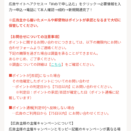
広告サイトへアクセス→「Webで申し込む」をクリック→必要情報を入
力→申込→電話にて本人確認→成約→新規開通完了！
※広告主から届いたメールや郵便物はポイントが承認となるまで大切に
保管してください。
【お問合せについての注意事項】
ポイントに関するお問い合わせにつきましては、以下の期限内にお問い
合わせフォームよりご連絡ください。
下記の期限を過ぎた場合は調査を承ることができません。
あらかじめ、ご了承ください。
※調査についての詳細は【
こちら
】をご確認ください。
■ポイントが[否認]になった場合
その他確定したポイントについてのお問い合わせ
…ポイントの判定日から【75日以内】にお問い合わせください。
※判定日：ポイントの承認/否認が確定した日（ポイント通帳に記
載しています）
■ポイント通帳[判定中]へ反映しない場合
…広告のご利用日から【75日以内】にお問い合わせください。
【広告主様の主催キャンペーンについて】
広告主様の主催キャンペーンとモッピー記載のキャンペーンが異なる場