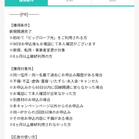
ｰｰｰｰｰｰ[PR]ｰｰｰｰｰｰ
【獲得条件】
新規開通完了
※初めて「ビッグローブ光」をご利用される方
※WEBお申込後もお電話にて本人確認がございます
※新規、転用・事業者変更が対象
※8ヵ月以上継続利用の方
【獲得対象外】
※同一住所・同一名義で過去にお申込み履歴がある場合
※不備･不正･虚偽･重複･いたずら･未入金･キャンセル
※お申込みから60日以内に回線開通に至らなかった場合
※お電話にて本人確認が出来なかった方
※別商材のお申込の場合
※本キャンペーンページ以外からのお申込み
※同一IPからの2回目以降のお申込み
※その他お申込内容に不備がある場合
※8ヵ月以上継続利用されなかった方
【広告の使い方】