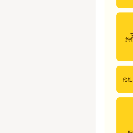
旅
他社
仮