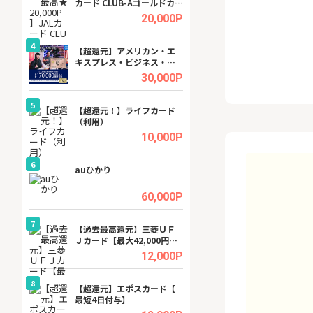
カード CLUB-Aゴールドカー
ビジネスツール導
ド/CLUB-Aカード（VISA）
高還元中※
.5%
20,000P
4
4
ング
【超還元】アメリカン・エ
※還元UP※ヴィ
キスプレス・ビジネス・ゴ
ーカー【女性のた
ールド・カード
ターサイト】
.5%
30,000P
5
5
tel
【超還元！】ライフカード
【無料相談】暮ら
（利用）
シェルジュ
.0%
10,000P
6
6
ワクワ
auひかり
【無料即550P】D
ャ
無料トライアル）
.0%
60,000P
7
7
行）
【過去最高還元】三菱ＵＦ
【還元UP中】Fun
Ｊカード【最大42,000円相
ンズ)【無料投資
当】
.0%
12,000P
8
8
【J
【超還元】エポスカード【
GFS無料特別講座
最短4日付与】
聴）