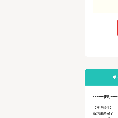
ポ
ｰｰｰｰｰｰ[PR]ｰｰｰｰ
【獲得条件】
新規開通完了