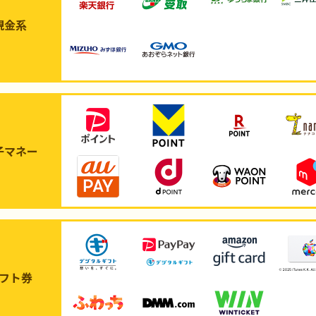
現金系
子マネー
フト券