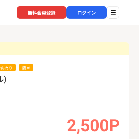
無料会員登録
ログイン
特典有り
簡単
口座開設
回線
ル)
1
1
還元】SBI証券
※過去最高※Alterna Bank
auひ
+50,000円以
（オルタナバンク）1万円投
資完了
24,000P
10,000P
2
2
超還元※楽天証
みずほ銀行 口座開設
ソフト
nk Li
2,500P
18,000P
6,000P
3
3
【合計8,000P】楽天銀行 口
NUR