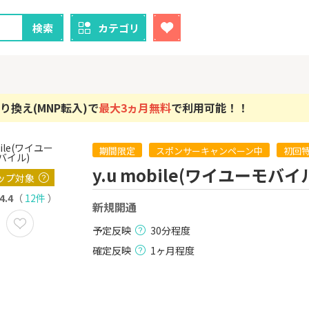
検索
カテゴリ
り換え(MNP転入)で
最大3ヵ月無料
で利用可能！！
期間限定
スポンサーキャンペーン中
初回
クレカ
証券
y.u mobile(ワイユーモバイ
ップ対象
1
1
！】U-NE
【超還元！】ライフカード
【8/9まで超
試し]
（利用）
（新規口座開設
4.4
（
12件
）
新規開通
上入金）
2,000P
10,000P
予定反映
30分程度
2
2
ニメストア
【超還元】エポスカード【
※土日限定
確定反映
1ヶ月程度
最短4日付与】
券
800P
12,000P
3
3
Tトレンド
【過去最高還元】三菱ＵＦ
IG証券