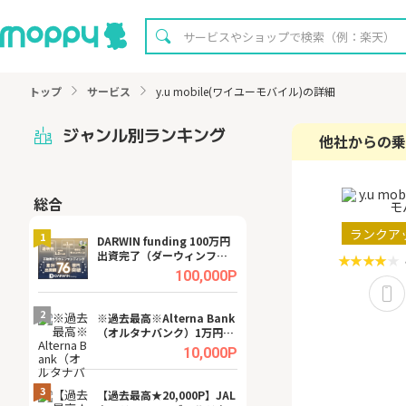
トップ
サービス
y.u mobile(ワイユーモバイル)の詳細
ジャンル別ランキング
他社からの乗
総合
無料
ランクア
1
1
DARWIN funding 100万円
【8/16まで超還元
出資完了（ダーウィンファ
XT[31日間無料お
ンディング）
.0%
100,000P
2
2
宿予
※過去最高※Alterna Bank
【無料即P】dア
（オルタナバンク）1万円投
【31日間無料】
資完了
.0%
10,000P
3
3
a（
【過去最高★20,000P】JAL
【リピートOK】I