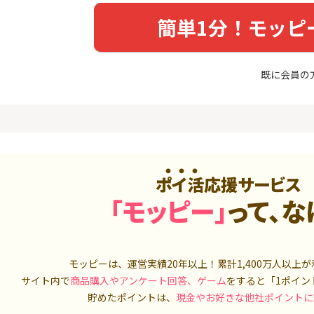
入診断※
Ｊカード【最大42,000円相
当】
5,000P
12,000P
簡単1分！モッピ
4
4
ーナスウォ
【過去最高★20,000P】JAL
※15日まで
めのモニ
カード CLUB-Aゴールドカー
FJ eスマー
ド/CLUB-Aカード（VISA）
既に会員の
カブコム証
14,000P
20,000P
5
5
しのコン
超還元☆JCB CARD W/JCB
【高還元】楽天
CARD W plus L(39歳以下限
定)
5,000P
14,000P
6
6
MM TV（
【超還元】JAL普通カード(
JFX「MATR
ポイ活応援サービス
Master限定)
トリックス
550P
10,000P
「モッピー」
って、な
7
7
ds(ファ
【合計最大18,700円相当！
マネックス証
家登録】
】楽天カード【JCBキャンペ
取引可能★
ーン実施中】
2,500P
10,000P
モッピーは、運営実績20年以上！累計
1,400万人
以上が
サイト内で
商品購入やアンケート回答、ゲーム
をすると「1ポイン
8
8
（動画視
三菱ＵＦＪカード【アメリ
SBI証券 確
貯めたポイントは、
現金やお好きな他社ポイントに
カン・エキスプレス®限定】
o