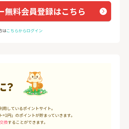
座開設
ョン）
18,000P
1,500P
ー無料会員登録はこちら
4
4
高還元中※三菱U
【親権者さまの代理申込専
お名前
ト証券（旧：au
用】三井住友銀行Oliveお子
方は
券）
こちらからログイン
さま用口座
16,000P
4,400P
5
5
証券 iDeCo
SBI新生銀行「口座開設」
GMO
（キャ
3,200P
1,500P
6
6
IX TRADER（マ
※本日最終日※【三菱ＵＦ
モバレ
トレーダー）」
Ｊ銀行】普通預金口座開設
12,000P
4,000P
に？
7
7
券★100円から
GMOあおぞらネット銀行【
＜1ギ
法人口座開設】
ト×ド
8,500P
20,100P
利用しているポイントサイト。
ト=1円」のポイントが貯まっていきます。
8
8
定拠出年金 iDeC
※過去最高20,000P！※【三
グロー
交換
することができます。
井住友銀行】法人ネット口
座 Trunk