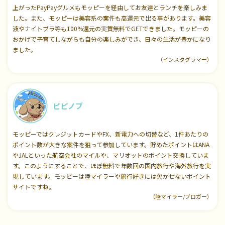
上がったPayPayグルメもモッピーを経由してお友達とランチを楽しみま
した。また、モッピーは美容系の案件も高還元で出る事があります。美容
液やナイトブラ等も100%還元の実質無料でGETできました。モッピーの
おかげで子育てしながらも自分の楽しみができ、日々の生活が豊かになり
ました。
（インスタグラマー）
ピピノブ
モッピーではクレジットカードやFX、新電力への切替など、1件あたりの
ポイント数が大きな案件を狙って参加しています。貯めたポイントはANA
やJALといった航空会社のマイルや、マリオットのポイント交換していま
す。このようにすることで、ほぼ無料で年数回の国内旅行や海外旅行を実
現しています。モッピーは陸マイラーや旅行好きには欠かせないポイント
サイトですね。
（陸マイラー/ブロガー）