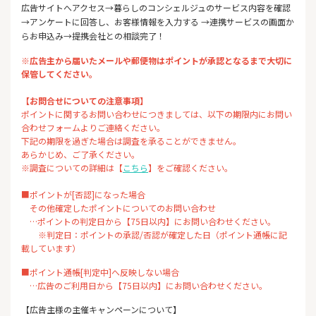
広告サイトへアクセス→暮らしのコンシェルジュのサービス内容を確認
→アンケートに回答し、お客様情報を入力する →連携サービスの画面か
らお申込み→提携会社との相談完了！
※広告主から届いたメールや郵便物はポイントが承認となるまで大切に
保管してください。
【お問合せについての注意事項】
ポイントに関するお問い合わせにつきましては、以下の期限内にお問い
合わせフォームよりご連絡ください。
下記の期限を過ぎた場合は調査を承ることができません。
あらかじめ、ご了承ください。
※調査についての詳細は【
こちら
】をご確認ください。
■ポイントが[否認]になった場合
その他確定したポイントについてのお問い合わせ
…ポイントの判定日から【75日以内】にお問い合わせください。
※判定日：ポイントの承認/否認が確定した日（ポイント通帳に記
載しています）
■ポイント通帳[判定中]へ反映しない場合
…広告のご利用日から【75日以内】にお問い合わせください。
【広告主様の主催キャンペーンについて】