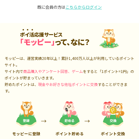
既に会員の方は
こちらからログイン
ポイ活応援サービス
「モッピー」
って、なに？
モッピーは、運営実績20年以上！累計
1,400万人
以上が利用しているポイント
サイト。
サイト内で
商品購入やアンケート回答、ゲーム
をすると「1ポイント=1円」の
ポイントが貯まっていきます。
貯めたポイントは、
現金やお好きな他社ポイントに交換
することができま
す。
モッピーに登録
ポイント貯める
ポイント交換