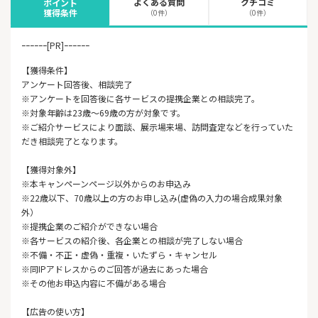
よくある質問
クチコミ
ポイント
獲得条件
（0件）
（0件）
ｰｰｰｰｰｰ[PR]ｰｰｰｰｰｰ
【獲得条件】
アンケート回答後、相談完了
※アンケートを回答後に各サービスの提携企業との相談完了。
※対象年齢は23歳～69歳の方が対象です。
※ご紹介サービスにより面談、展示場来場、訪問査定などを行っていた
だき相談完了となります。
【獲得対象外】
※本キャンペーンページ以外からのお申込み
※22歳以下、70歳以上の方のお申し込み(虚偽の入力の場合成果対象
外）
※提携企業のご紹介ができない場合
※各サービスの紹介後、各企業との相談が完了しない場合
※不備・不正・虚偽・重複・いたずら・キャンセル
※同IPアドレスからのご回答が過去にあった場合
※その他お申込内容に不備がある場合
【広告の使い方】